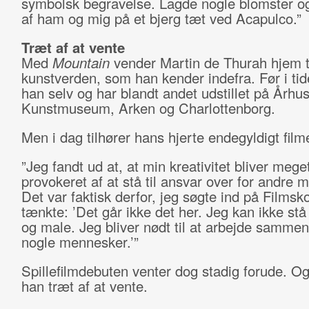
symbolsk begravelse. Lagde nogle blomster og 
af ham og mig på et bjerg tæt ved Acapulco.”
Træt af at vente
Med
Mountain
vender Martin de Thurah hjem t
kunstverden, som han kender indefra. Før i ti
han selv og har blandt andet udstillet på Århu
Kunstmuseum, Arken og Charlottenborg.
Men i dag tilhører hans hjerte endegyldigt film
”Jeg fandt ud at, at min kreativitet bliver meg
provokeret af at stå til ansvar over for andre 
Det var faktisk derfor, jeg søgte ind på Filmsk
tænkte: ’Det går ikke det her. Jeg kan ikke stå
og male. Jeg bliver nødt til at arbejde samme
nogle mennesker.’”
Spillefilmdebuten venter dog stadig forude. Og
han træt af at vente.