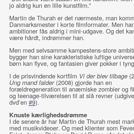
jo aldrig kun en lille kunstfilm.”
Martin de Thurah er det nærmeste, man komm
Danmarksmester i korte filmformater. Men ha
ambitioner fås aldrig i mini-udgave. Og det ka
være hårdt, indrømmer han.
Men med selvsamme kampestens-store ambit
bygger han sine karakteristiske luftige univers
børn kan flyve, og fantasien giver pokker i tyn
I de prisvindende kortfilm
Vi der blev tilbage
(2
Ung mand falder
(2008) gjorde han en
forældregeneration til anæmiske zombier og fi
og teenage-tilværelsen til at slå revner (udgiv
dvd’en
#9
).
Knuste kærlighedsdrømme
I de senere år har Martin de Thurah mest mark
med musikvideoer. Og med klienter som Fever