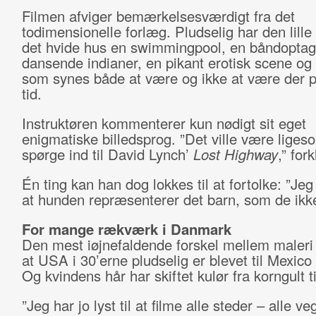
Filmen afviger bemærkelsesværdigt fra det
todimensionelle forlæg. Pludselig har den lille 
det hvide hus en swimmingpool, en båndoptag
dansende indianer, en pikant erotisk scene og 
som synes både at være og ikke at være der
tid.
Instruktøren kommenterer kun nødigt sit eget
enigmatiske billedsprog. ”Det ville være liges
spørge ind til David Lynch’
Lost Highway
,” for
Én ting kan han dog lokkes til at fortolke: ”Jeg
at hunden repræsenterer det barn, som de ikke
For mange rækværk i Danmark
Den mest iøjnefaldende forskel mellem maleri o
at USA i 30’erne pludselig er blevet til Mexico 
Og kvindens hår har skiftet kulør fra korngult ti
”Jeg har jo lyst til at filme alle steder – alle ve