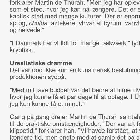
forklarer Martin de Thurah. ”Men jeg har ople
som et sted, hvor jeg kan nå længere. Det er 
kaotisk sted med mange kulturer. Der er eno
sprog,
cholos
, aztekere, virvar af byrum, vanv
og helvede.”
”I Danmark har vi lidt for mange rækværk,” lyd
kryptisk.
Urealistiske drømme
Det var dog ikke kun en kunstnerisk beslutning
produktionen sydpå.
”Med mit lave budget var det bedre at filme i 
hvor jeg kunne få et par dage til at optage. I U
jeg kun kunne få et minut.”
Gang på gang drejer Martin de Thurah samtale
til de praktiske omstændigheder. ”Der var alt fo
klippetid,” forklarer han. ”Vi havde forstået, at
længere tid, men endte med at samle det på c