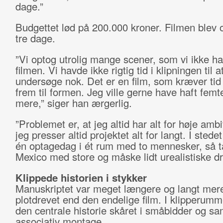
dage.”
Budgettet lød på 200.000 kroner. Filmen blev 
tre dage.
”Vi optog utrolig mange scener, som vi ikke ha
filmen. Vi havde ikke rigtig tid i klipningen til a
undersøge nok. Det er en film, som kræver tid t
frem til formen. Jeg ville gerne have haft fem
mere,” siger han ærgerlig.
”Problemet er, at jeg altid har alt for høje amb
jeg presser altid projektet alt for langt. I stedet
én optagedag i ét rum med to mennesker, så ta
Mexico med store og måske lidt urealistiske 
Klippede historien i stykker
Manuskriptet var meget længere og langt mer
plotdrevet end den endelige film. I klipperumm
den centrale historie skåret i småbidder og sam
associativ montage.