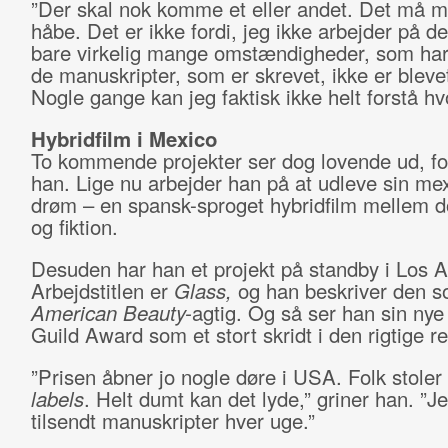
”Der skal nok komme et eller andet. Det må m
håbe. Det er ikke fordi, jeg ikke arbejder på de
bare virkelig mange omstændigheder, som har 
de manuskripter, som er skrevet, ikke er blevet
Nogle gange kan jeg faktisk ikke helt forstå hvo
Hybridfilm i Mexico
To kommende projekter ser dog lovende ud, fo
han. Lige nu arbejder han på at udleve sin me
drøm – en spansk-sproget hybridfilm mellem 
og fiktion.
Desuden har han et projekt på standby i Los A
Arbejdstitlen er
Glass,
og han beskriver den 
American Beauty-
agtig. Og så ser han sin nye
Guild Award som et stort skridt i den rigtige re
”Prisen åbner jo nogle døre i USA. Folk stoler
labels
. Helt dumt kan det lyde,” griner han. ”Je
tilsendt manuskripter hver uge.”