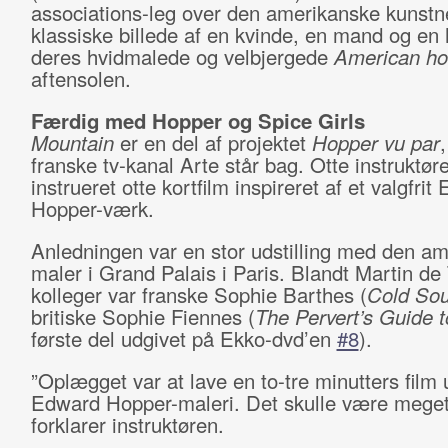
associations-leg over den amerikanske kunstn
klassiske billede af en kvinde, en mand og en
deres hvidmalede og velbjergede
American h
aftensolen.
Færdig med Hopper og Spice Girls
Mountain
er en del af projektet
Hopper vu par
franske tv-kanal Arte står bag. Otte instruktør
instrueret otte kortfilm inspireret af et valgfri
Hopper-værk.
Anledningen var en stor udstilling med den a
maler i Grand Palais i Paris. Blandt Martin de
kolleger var franske Sophie Barthes (
Cold Sou
britiske Sophie Fiennes (
The Pervert
’
s Guide 
første del udgivet på Ekko-dvd’en
#8
).
”Oplægget var at lave en to-tre minutters film u
Edward Hopper-maleri. Det skulle være meget 
forklarer instruktøren.