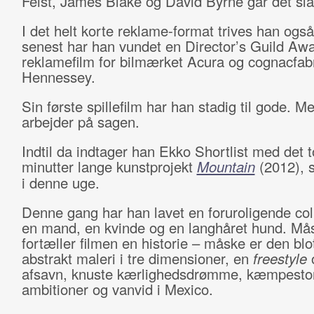
Feist, James Blake og David Byrne går det slag
I det helt korte reklame-format trives han også
senest har han vundet en Director’s Guild Awa
reklamefilm for bilmærket Acura og cognacfab
Hennessey.
Sin første spillefilm har han stadig til gode. M
arbejder på sagen.
Indtil da indtager han Ekko Shortlist med det t
minutter lange kunstprojekt
Mountain
(2012),
i denne uge.
Denne gang har han lavet en foruroligende co
en mand, en kvinde og en langhåret hund. Må
fortæller filmen en historie – måske er den blo
abstrakt maleri i tre dimensioner, en
freestyle
afsavn, knuste kærlighedsdrømme, kæmpesto
ambitioner og vanvid i Mexico.