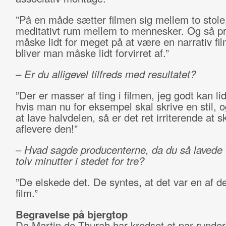
”På en måde sætter filmen sig mellem to stole
meditativt rum mellem to mennesker. Og så p
måske lidt for meget på at være en narrativ fi
bliver man måske lidt forvirret af.”
–
Er du alligevel tilfreds med resultatet?
”Der er masser af ting i filmen, jeg godt kan l
hvis man nu for eksempel skal skrive en stil, 
at lave halvdelen, så er det ret irriterende at s
aflevere den!”
–
Hvad sagde producenterne, da du s
å
lavede 
tolv minutter i stedet for tre?
”De elskede det. De syntes, at det var en af d
film.”
Begravelse på bjergtop
Da Martin de Thurah har kredset et par runde