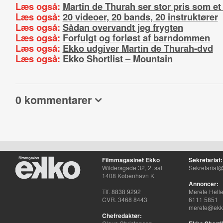
Læs også:
Martin de Thurah ser stor pris som et
Læs også:
20 videoer, 20 bands, 20 instruktører
Læs også:
Sådan overvandt jeg frygten
Læs også:
Forfulgt og forløst af barndommen
Læs også:
Ekko udgiver Martin de Thurah-dvd
Læs også:
Ekko Shortlist – Mountain
0 kommentarer
Filmmagasinet Ekko
Sekretariat:
Wildersgade 32, 2. sal
Sekretariat@
1408 København K
Annoncer:
Tlf. 8838 9292
Merete Hell
CVR. 3468 8443
6111 5851
merete@ekko
Chefredaktør: