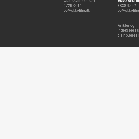
Claus Christensen
Ekko Shortli
2729 0011
8838 9292
cc@ekkofilm.dk
cc@ekkofilm
Artikler og i
indekseres u
distribueres