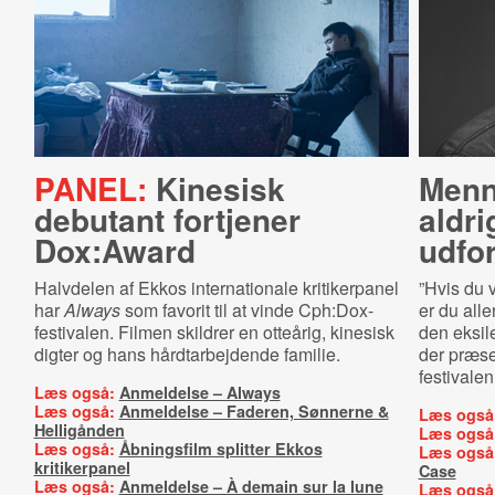
PANEL:
Kinesisk
Menn
debutant fortjener
aldri
Dox:Award
udfor
Halvdelen af Ekkos internationale kritikerpanel
”Hvis du v
har
Always
som favorit til at vinde Cph:Dox-
er du alle
festivalen. Filmen skildrer en otteårig, kinesisk
den eksil
digter og hans hårdtarbejdende familie.
der præse
festivalen
Læs også:
Anmeldelse – Always
Læs også:
Anmeldelse – Faderen, Sønnerne &
Læs også
Helligånden
Læs også
Læs også:
Åbningsfilm splitter Ekkos
Læs også
kritikerpanel
Case
Læs også:
Anmeldelse – À demain sur la lune
Læs også