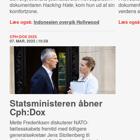
dokumentaren
Hacking Hate
, kom hun ud af sin
dokumenta
komfortzone.
verdens s
Læs også:
Indonesien overgik Hollywood
Læs også
CPH:DOX 2025
07. MAR. 2025 | 10:58
Stats­mi­ni­ste­ren åbner
Cph:Dox
Mette Frederiksen diskuterer NATO-
fællesskabets fremtid med tidligere
generalsekretær Jens Stoltenberg til