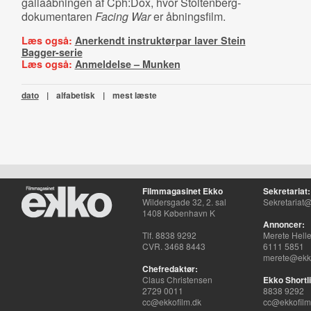
gallaåbningen af Cph:Dox, hvor Stoltenberg-
dokumentaren
Facing War
er åbningsfilm.
Læs også:
Anerkendt instruktørpar laver Stein
Bagger-serie
Læs også:
Anmeldelse – Munken
dato
|
alfabetisk
|
mest læste
Filmmagasinet Ekko
Sekretariat:
Wildersgade 32, 2. sal
Sekretariat@
1408 København K
Annoncer:
Tlf. 8838 9292
Merete Hell
CVR. 3468 8443
6111 5851
merete@ekko
Chefredaktør:
Claus Christensen
Ekko Shortli
2729 0011
8838 9292
cc@ekkofilm.dk
cc@ekkofilm