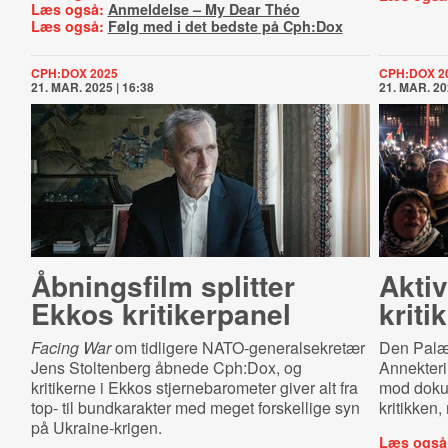
Læs også:
Anmeldelse – My Dear Théo
Læs også:
Følg med i det bedste på Cph:Dox
CPH:DOX 2025
CPH:DOX 2
21. MAR. 2025 | 16:38
21. MAR. 20
Åbningsfilm splitter
Aktiv
Ekkos kritikerpanel
krit
Facing War
om tidligere NATO-generalsekretær
Den Palæs
Jens Stoltenberg åbnede Cph:Dox, og
Annekteri
kritikerne i Ekkos stjernebarometer giver alt fra
mod dokum
top- til bundkarakter med meget forskellige syn
kritikken,
på Ukraine-krigen.
Læs også