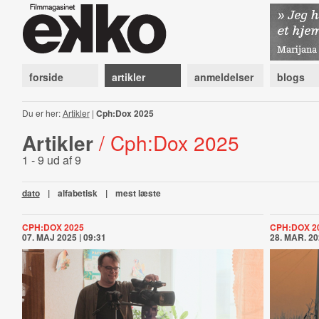
forside
artikler
anmeldelser
blogs
Du er her:
Artikler
|
Cph:Dox 2025
Artikler
/ Cph:Dox 2025
1 - 9 ud af 9
dato
|
alfabetisk
|
mest læste
CPH:DOX 2025
CPH:DOX 2
07. MAJ 2025 | 09:31
28. MAR. 20