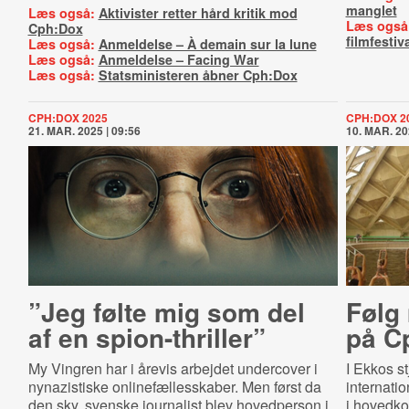
manglet
Læs også:
Aktivister retter hård kritik mod
Læs også
Cph:Dox
filmfestiv
Læs også:
Anmeldelse – À demain sur la lune
Læs også:
Anmeldelse – Facing War
Læs også:
Statsministeren åbner Cph:Dox
CPH:DOX 2025
CPH:DOX 2
21. MAR. 2025 | 09:56
10. MAR. 20
”Jeg følte mig som del
Følg 
af en spion-thriller”
på C
My Vingren har i årevis arbejdet undercover i
I Ekkos s
nynazistiske onlinefællesskaber. Men først da
internatio
den sky, svenske journalist blev hovedperson i
i hovedk