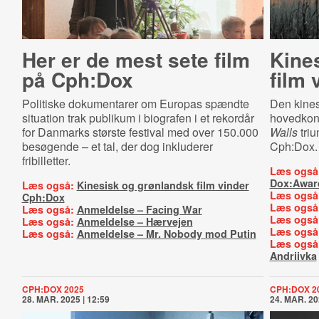
Her er de mest sete film
Kine
på Cph:Dox
film
Politiske dokumentarer om Europas spændte
Den kines
situation trak publikum i biografen i et rekordår
hovedkon
for Danmarks største festival med over 150.000
Walls
tri
besøgende – et tal, der dog inkluderer
Cph:Dox.
fribilletter.
Læs også
Dox:Awar
Læs også:
Kinesisk og grønlandsk film vinder
Læs også
Cph:Dox
Læs også
Læs også:
Anmeldelse – Facing War
Læs også
Læs også:
Anmeldelse – Hærvejen
Læs også
Læs også:
Anmeldelse – Mr. Nobody mod Putin
Læs også
Andriivka
CPH:DOX 2025
CPH:DOX 2
28. MAR. 2025 | 12:59
24. MAR. 20