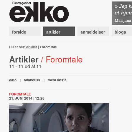
forside
artikler
anmeldelser
blogs
Du er her:
Artikler
|
Foromtale
Artikler
/ Foromtale
11 - 11 ud af 11
dato
|
alfabetisk
|
mest læste
FOROMTALE
21. JUNI 2014 | 12:28