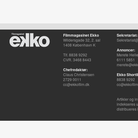
Filmmagasinet Ekko
Sekretariat:
Wildersgade 32, 2. sal
Sekretariat@
1408 København K
Annoncer:
Tlf. 8838 9292
Merete Hell
CVR. 3468 8443
6111 5851
merete@ekko
Chefredaktør:
Claus Christensen
Ekko Shortli
2729 0011
8838 9292
cc@ekkofilm.dk
cc@ekkofilm
Artikler og i
indekseres u
distribueres