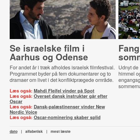
Se israelske film i
Fang 
Aarhus og Odense
somm
For andet år i træk afholdes israelsk filmfestival.
Udnyt de l
Programmet byder på fem dokumentarer og to
himmel o
dramaer om livet i det konfliktprægede område.
engangsgri
sommernat
Læs også:
Mahdi Fleifel vinder på Spot
Læs også:
Overset dansk instruktør går efter
Oscar
Læs også:
Dansk-palæstinenser vinder New
Nordic Voice
Læs også:
Oscar-nominering skaber splid
dato
|
alfabetisk
|
mest læste