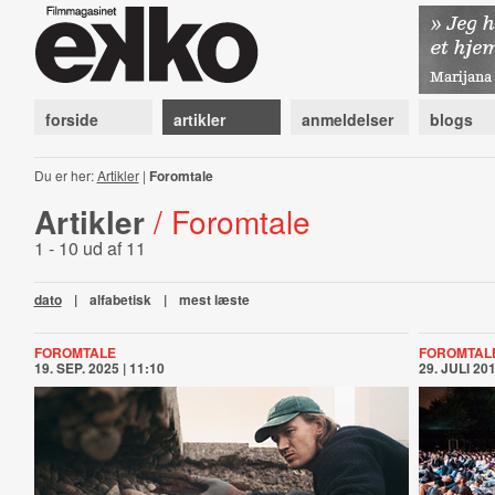
forside
artikler
anmeldelser
blogs
Du er her:
Artikler
|
Foromtale
Artikler
/ Foromtale
1 - 10 ud af 11
dato
|
alfabetisk
|
mest læste
FOROMTALE
FOROMTAL
19. SEP. 2025 | 11:10
29. JULI 201