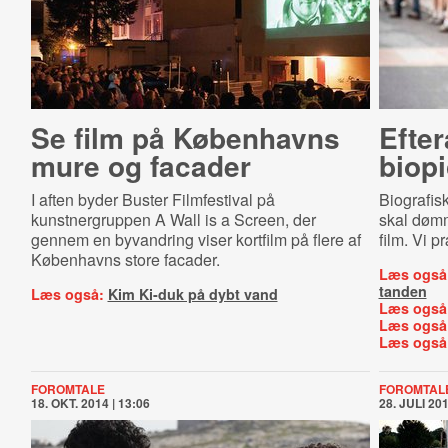
Se film på Københavns
Efter
mure og facader
biop
I aften byder Buster Filmfestival på
Biografis
kunstnergruppen A Wall is a Screen, der
skal dømm
gennem en byvandring viser kortfilm på flere af
film. Vi 
Københavns store facader.
Læs også
tanden
Læs også:
Kim Ki-duk på dybt vand
Læs også
Læs også
Læs også
FOROMTALE
FOROMTAL
18. OKT. 2014 | 13:06
28. JULI 201