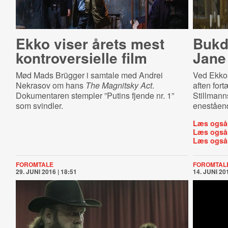
Ekko viser årets mest
Bukd
kon­tro­ver­si­el­le film
Jane
Mød Mads Brügger i samtale med Andrei
Ved Ekko
Nekrasov om hans
The Magnitsky Act
.
aften for
Dokumentaren stempler ”Putins fjende nr. 1”
Stillmann
som svindler.
eneståen
Læs også
Læs også
Læs også
FOROMTALE
FOROMTAL
29. JUNI 2016 | 18:51
14. JUNI 201