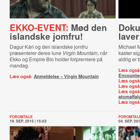
EKKO-EVENT:
Mød den
Do­ku
islandske jomfru!
laver
Dagur Kári og den islandske jomfru
Michael M
præsenterer deres lune
Virgin Mountain
, når
kaster si
Ekko og Empire Bio holder forpremiere på
aldrig er 
mandag.
Læs også
Encounte
Læs også:
Anmeldelse – Virgin Mountain
Læs også
Læs også
Læs også
atomaffal
Læs også
FOROMTALE
FOROMTAL
19. SEP. 2015 | 15:03
04. SEP. 201