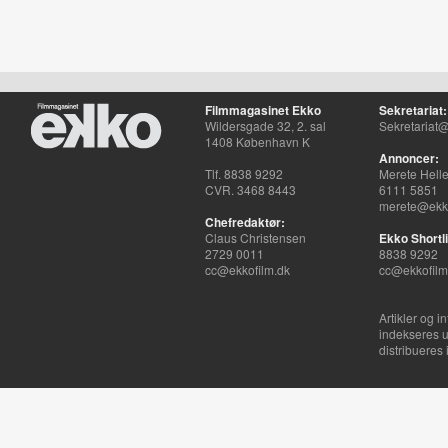
Filmmagasinet Ekko
Sekretariat:
Wildersgade 32, 2. sal
Sekretariat@
1408 København K
Annoncer:
Tlf. 8838 9292
Merete Hell
CVR. 3468 8443
6111 5851
merete@ekko
Chefredaktør:
Claus Christensen
Ekko Shortli
2729 0011
8838 9292
cc@ekkofilm.dk
cc@ekkofilm
Artikler og i
indekseres u
distribueres