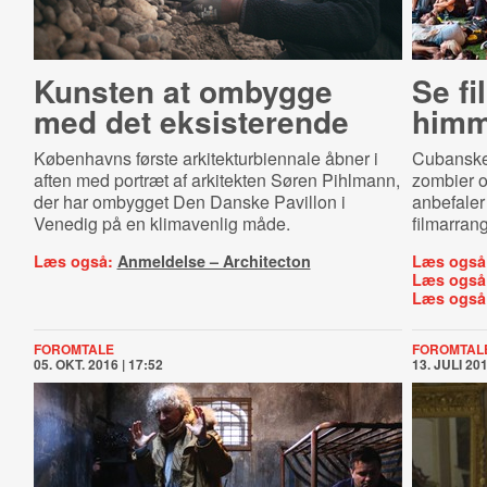
Kunsten at ombygge
Se f
med det eksisterende
himm
Københavns første arkitekturbiennale åbner i
Cubanske 
aften med portræt af arkitekten Søren Pihlmann,
zombier o
der har ombygget Den Danske Pavillon i
anbefaler
Venedig på en klimavenlig måde.
filmarran
Læs også:
Anmeldelse – Architecton
Læs også
Læs også
Læs også
FOROMTALE
FOROMTAL
05. OKT. 2016 | 17:52
13. JULI 201