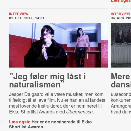
Læs også
INTERVIEW
INTERVIEW
01. DEC. 2017 | 14:51
06. APR. 201
”Jeg føler mig låst i
Mere
naturalismen”
dans
Jesper Dalgaard ville være musiker, men kom
60seconds
tilfældigt til at lave film. Nu er han en af landets
konkurren
mest lovende instruktører, der er nomineret til
Arrangøre
Ekko Shortlist Awards med
Übermensch
.
hvad dans
Læs også:
Her er de nominerede til Ekko
Shortlist Awards