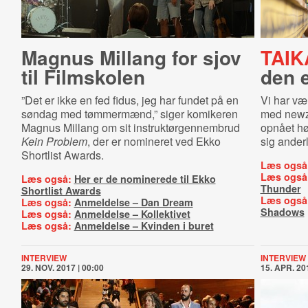
Magnus Millang for sjov
TAIK
til Filmskolen
den 
”Det er ikke en fed fidus, jeg har fundet på en
Vi har væ
søndag med tømmermænd,” siger komikeren
med newze
Magnus Millang om sit instruktørgennembrud
opnået hø
Kein Problem
, der er nomineret ved Ekko
sig ander
Shortlist Awards.
Læs også
Læs også
Læs også:
Her er de nominerede til Ekko
Thunder
Shortlist Awards
Læs også
Læs også:
Anmeldelse – Dan Dream
Shadows
Læs også:
Anmeldelse – Kollektivet
Læs også:
Anmeldelse – Kvinden i buret
INTERVIEW
INTERVIEW
29. NOV. 2017 | 00:00
15. APR. 201