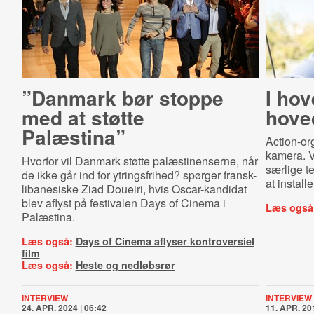
”Danmark bør stoppe
I hov
med at støtte
hove
Palæstina”
Action-or
kamera. V
Hvorfor vil Danmark støtte palæstinenserne, når
særlige t
de ikke går ind for ytringsfrihed? spørger fransk-
at install
libanesiske Ziad Doueiri, hvis Oscar-kandidat
blev aflyst på festivalen Days of Cinema i
Læs også
Palæstina.
Læs også:
Days of Cinema aflyser kontroversiel
film
Læs også:
Heste og nedløbsrør
INTERVIEW
INTERVIEW
24. APR. 2024 | 06:42
11. APR. 201