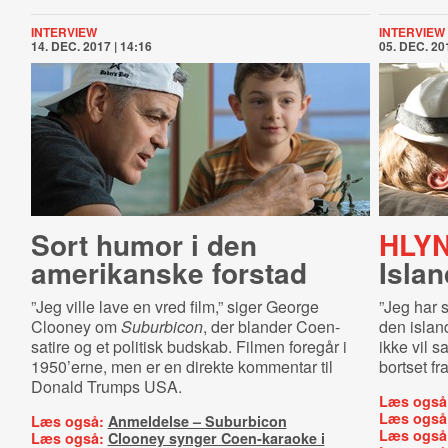
INTERVIEW
INTERVIEW
14. DEC. 2017 | 14:16
05. DEC. 201
Sort humor i den
HLY
amerikanske forstad
Isla
”Jeg ville lave en vred film,” siger George
”Jeg har 
Clooney om
Suburbicon
, der blander Coen-
den islan
satire og et politisk budskab. Filmen foregår i
ikke vil 
1950’erne, men er en direkte kommentar til
bortset fr
Donald Trumps USA.
Læs også
Læs også
Læs også:
Anmeldelse – Suburbicon
Læs også
Læs også:
Clooney synger Coen-karaoke i