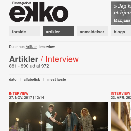
forside
artikler
anmeldelser
blogs
Du er her:
Artikler
|
Interview
Artikler
/ Interview
881 - 890 ud af 972
dato
|
alfabetisk
|
mest læste
INTERVIEW
INTERVIEW
27. NOV. 2017 | 12:14
23. APR. 202