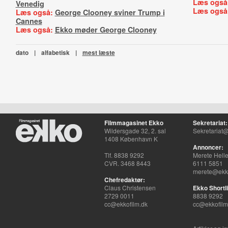
Læs også
Venedig
Læs også
Læs også:
George Clooney sviner Trump i
Cannes
Læs også:
Ekko møder George Clooney
dato
|
alfabetisk
|
mest læste
Filmmagasinet Ekko
Sekretariat:
Wildersgade 32, 2. sal
Sekretariat@
1408 København K
Annoncer:
Tlf. 8838 9292
Merete Hell
CVR. 3468 8443
6111 5851
merete@ekko
Chefredaktør:
Claus Christensen
Ekko Shortli
2729 0011
8838 9292
cc@ekkofilm.dk
cc@ekkofilm