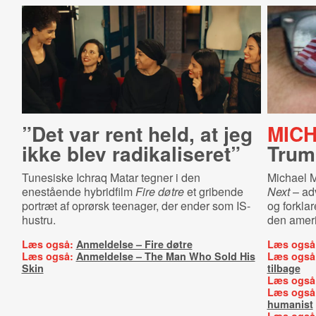
”Det var rent held, at jeg
MIC
ikke blev radikaliseret”
Trum
Tunesiske Ichraq Matar tegner i den
Michael 
enestående hybridfilm
Fire døtre
et gribende
Next
– ad
portræt af oprørsk teenager, der ender som IS-
og forklar
hustru.
den amer
Læs også:
Anmeldelse – Fire døtre
Læs også
Læs også:
Anmeldelse – The Man Who Sold His
Læs også
Skin
tilbage
Læs også
Læs også
humanist