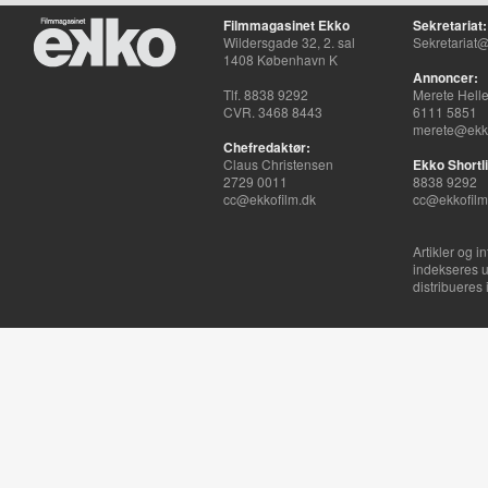
Filmmagasinet Ekko
Sekretariat:
Wildersgade 32, 2. sal
Sekretariat@
1408 København K
Annoncer:
Tlf. 8838 9292
Merete Hell
CVR. 3468 8443
6111 5851
merete@ekko
Chefredaktør:
Claus Christensen
Ekko Shortli
2729 0011
8838 9292
cc@ekkofilm.dk
cc@ekkofilm
Artikler og i
indekseres u
distribueres