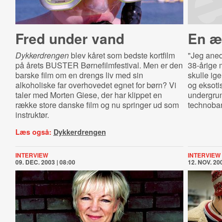
Fred under vand
En æ
Dykkerdrengen
blev kåret som bedste kortfilm
"Jeg aned
på årets BUSTER Børnefilmfestival. Men er den
38-årige 
barske film om en drengs liv med sin
skulle ig
alkoholiske far overhovedet egnet for børn? Vi
og eksot
taler med Morten Giese, der har klippet en
undergrun
række store danske film og nu springer ud som
technoband
instruktør.
Læs også:
Dykkerdrengen
INTERVIEW
INTERVIEW
09. DEC. 2003 | 08:00
12. NOV. 200