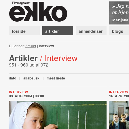
forside
artikler
anmeldelser
blogs
Du er her:
Artikler
|
Interview
Artikler
/ Interview
951 - 960 ud af 972
dato
|
alfabetisk
|
mest læste
INTERVIEW
INTERVIEW
03. AUG. 2004 | 08:00
16. APR. 200