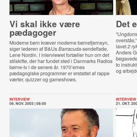
Vi skal ikke være
Det e
pædagoger
”Ungdomme
overstås,
Moderne børn kræver moderne børnefjernsyn,
lavet
2 ry
siger lederen af B&Us
Barracuda
-sendeflade,
Anders G
Lene Nordin. I interviewet fortæller hun om det
begavede 
stilskifte, der har fundet sted i Danmarks Radios
to instru
børne-tv i de senere år. 1970’ernes
og arbejd
pædagogiske programmer er erstattet af rappe
værter, quizzer og gameshows.
INTERVIEW
INTERVIEW
06. NOV. 2003 | 08:00
21. OKT. 200