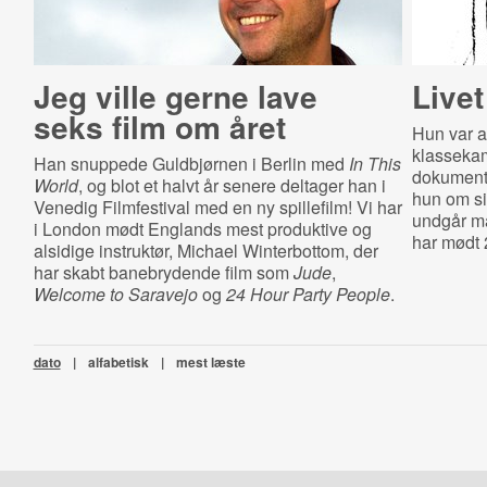
Jeg ville gerne lave
Livet
seks film om året
Hun var a
klassekam
Han snuppede Guldbjørnen i Berlin med
In This
dokument
World
, og blot et halvt år senere deltager han i
hun om si
Venedig Filmfestival med en ny spillefilm! Vi har
undgår ma
i London mødt Englands mest produktive og
har mødt 
alsidige instruktør, Michael Winterbottom, der
har skabt banebrydende film som
Jude
,
Welcome to Saravejo
og
24 Hour Party People
.
dato
|
alfabetisk
|
mest læste