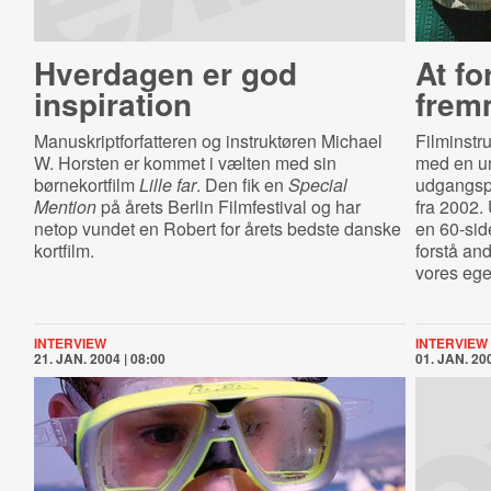
Hverdagen er god
At fo
inspiration
frem
Manuskriptforfatteren og instruktøren Michael
Filminstr
W. Horsten er kommet i vælten med sin
med en un
børnekortfilm
Lille far
. Den fik en
Special
udgangsp
Mention
på årets Berlin Filmfestival og har
fra 2002.
netop vundet en Robert for årets bedste danske
en 60-side
kortfilm.
forstå an
vores ege
INTERVIEW
INTERVIEW
21. JAN. 2004 | 08:00
01. JAN. 200