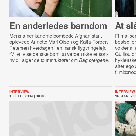
En anderledes barndom
At sl
Mens amerikanerne bombede Afghanistan,
Filmatise
oplevede Annette Mari Olsen og Katia Forbert
bestselle
Petersen hverdagen i en iransk flygtningelejr.
voldens na
”Vi vil vise danske børn, at verden ikke er sort-
Guillou o
hvid,” siger de to instruktører om
Bag bjergene
.
hykleriske
alter ego
filmlærred
INTERVIEW
INTERVIEW
10. FEB. 2004 | 08:00
26. JAN. 200