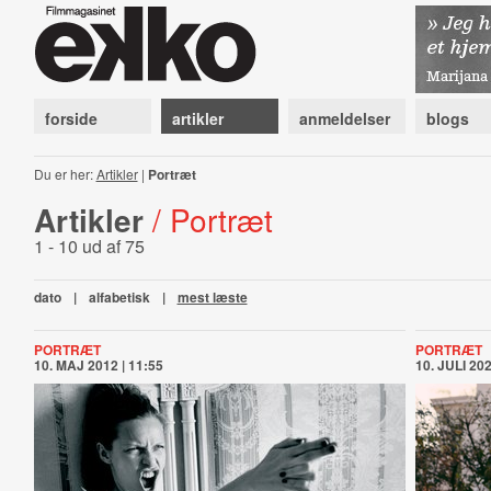
forside
artikler
anmeldelser
blogs
Du er her:
Artikler
|
Portræt
Artikler
/ Portræt
1 - 10 ud af 75
dato
|
alfabetisk
|
mest læste
PORTRÆT
PORTRÆT
10. MAJ 2012 | 11:55
10. JULI 202