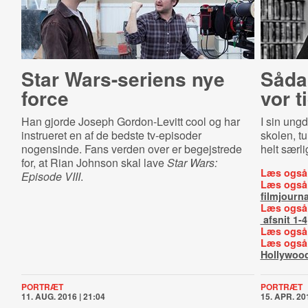
Star Wars-seriens nye
Såda
force
vor t
Han gjorde Joseph Gordon-Levitt cool og har
I sin ung
instrueret en af de bedste tv-episoder
skolen, t
nogensinde. Fans verden over er begejstrede
helt særl
for, at Rian Johnson skal lave
Star Wars:
Læs også
Episode VIII
.
Læs også
filmjourna
Læs også
afsnit 1-4
Læs også
Læs også
Hollywoo
PORTRÆT
PORTRÆT
11. AUG. 2016 | 21:04
15. APR. 201