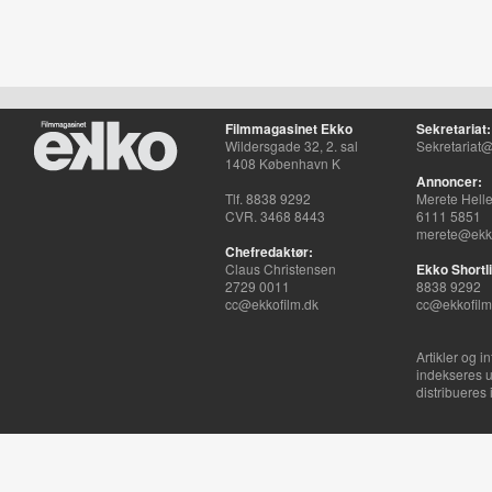
Filmmagasinet Ekko
Sekretariat:
Wildersgade 32, 2. sal
Sekretariat@
1408 København K
Annoncer:
Tlf. 8838 9292
Merete Hell
CVR. 3468 8443
6111 5851
merete@ekko
Chefredaktør:
Claus Christensen
Ekko Shortli
2729 0011
8838 9292
cc@ekkofilm.dk
cc@ekkofilm
Artikler og i
indekseres u
distribueres