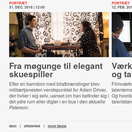
PORTRÆT
PORTRÆT
31. DEC. 2016 | 12:00
12. FEB. 201
Fra møgunge til elegant
Værks
skuespiller
og ta­
Efter en barndom med bilafbrændinger blev
Filmværks
militærtjenesten vendepunktet for Adam Driver,
talenterne
der hviler i sig selv, uanset om han befinder sig i
Og hvord
det ydre rum eller digter i en bus i den aktuelle
talentsta
Paterson
.
dato
|
alfabetisk
|
mest læste