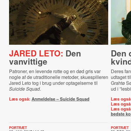
JARED LETO:
Den
Den 
vanvittige
kvin
Patroner, en levende rotte og en død gris var
Deres fan
nogle af de utraditionelle metoder, skuespilleren
udtaget ti
Jared Leto tog i brug under optagelserne til
Grahtø Sø
Suicide Squad
.
ud i ”les
Læs også:
Anmeldelse – Suicide Squad
Læs også
Læs også
Læs også
bedste ko
PORTRÆT
PORTRÆT