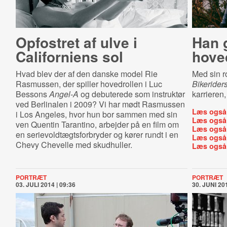
Opfostret af ulve i
Han g
Californiens sol
hove
Hvad blev der af den danske model Rie
Med sin r
Rasmussen, der spiller hovedrollen i Luc
Bikerider
Bessons
Angel-A
og debuterede som instruktør
karrieren,
ved Berlinalen i 2009? Vi har mødt Rasmussen
Læs også
i Los Angeles, hvor hun bor sammen med sin
Læs også
ven Quentin Tarantino, arbejder på en film om
Læs også
en serievoldtægtsforbryder og kører rundt i en
Læs også
Chevy Chevelle med skudhuller.
Læs også
PORTRÆT
PORTRÆT
03. JULI 2014 | 09:36
30. JUNI 201