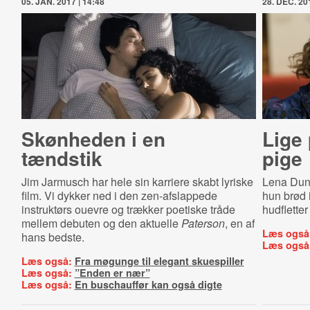
05. JAN. 2017 | 14:48
28. DEC. 201
Skønheden i en
Lige
tændstik
pige
Jim Jarmusch har hele sin karriere skabt lyriske
Lena Dunh
film. Vi dykker ned i den zen-afslappede
hun brød
instruktørs ouevre og trækker poetiske tråde
hudfletter
mellem debuten og den aktuelle
Paterson
, en af
Læs også
hans bedste.
Læs også
Læs også:
Fra møgunge til elegant skuespiller
Læs også:
”Enden er nær”
Læs også:
En buschauffør kan også digte