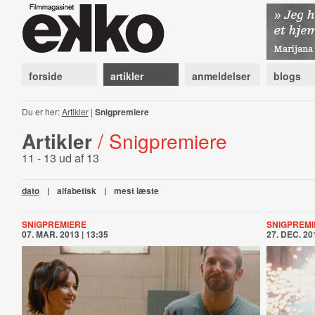
forside
artikler
anmeldelser
blogs
Du er her:
Artikler
|
Snigpremiere
Artikler
/ Snigpremiere
11 - 13 ud af 13
dato
|
alfabetisk
|
mest læste
SNIGPREMIERE
SNIGPREMI
07. MAR. 2013 | 13:35
27. DEC. 201