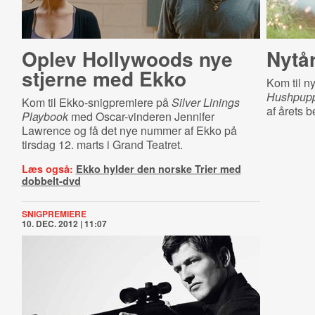
Oplev Hollywoods nye
Nytå
stjerne med Ekko
Kom til n
Hushpup
Kom til Ekko-snigpremiere på
Silver Linings
af årets b
Playbook
med Oscar-vinderen Jennifer
Lawrence og få det nye nummer af Ekko på
tirsdag 12. marts i Grand Teatret.
Læs også:
Ekko hylder den norske Trier med
dobbelt-dvd
SNIGPREMIERE
10. DEC. 2012 | 11:07