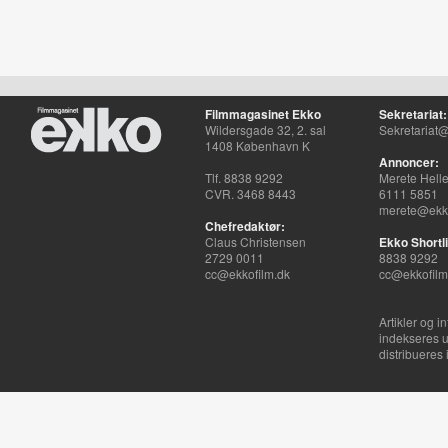
Filmmagasinet Ekko
Sekretariat:
Wildersgade 32, 2. sal
Sekretariat@
1408 København K
Annoncer:
Tlf. 8838 9292
Merete Hell
CVR. 3468 8443
6111 5851
merete@ekko
Chefredaktør:
Claus Christensen
Ekko Shortli
2729 0011
8838 9292
cc@ekkofilm.dk
cc@ekkofilm
Artikler og i
indekseres u
distribueres