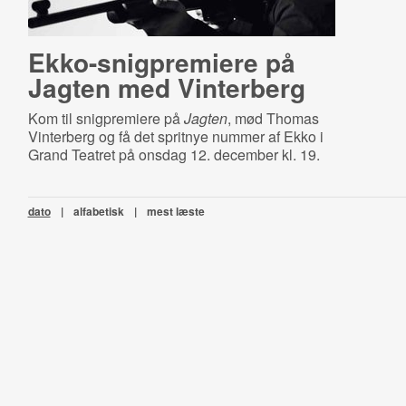
Ek­ko-​snig­pre­mi­e­re på
Jagten med Vinterberg
Kom til snigpremiere på
Jagten
, mød Thomas
Vinterberg og få det spritnye nummer af Ekko i
Grand Teatret på onsdag 12. december kl. 19.
dato
|
alfabetisk
|
mest læste