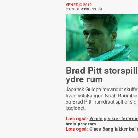
VENEDIG 2019
03. SEP. 2019 | 13:38
Brad Pitt storspill
ydre rum
Japansk Guldpalmevinder skuffer
hvor indiekongen Noah Baumbach
og Brad Pitt i rumdragt spiller sig 
kapløbet.
Læs også:
Venedig sikrer førerpo
årets program
Læs også:
Claes Bang lukker ball