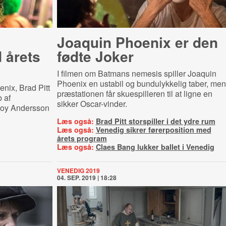
Joaquin Phoenix er den
 årets
fødte Joker
I filmen om Batmans nemesis spiller Joaquin
Phoenix en ustabil og bundulykkelig taber, men
enix,
Brad Pitt
præstationen får skuespilleren til at ligne en
 af
sikker Oscar-vinder.
Roy Andersson
Læs også:
Brad Pitt storspiller i det ydre rum
Læs også:
Venedig sikrer førerposition med
årets program
Læs også:
Claes Bang lukker ballet i Venedig
VENEDIG 2019
04. SEP. 2019 | 18:28