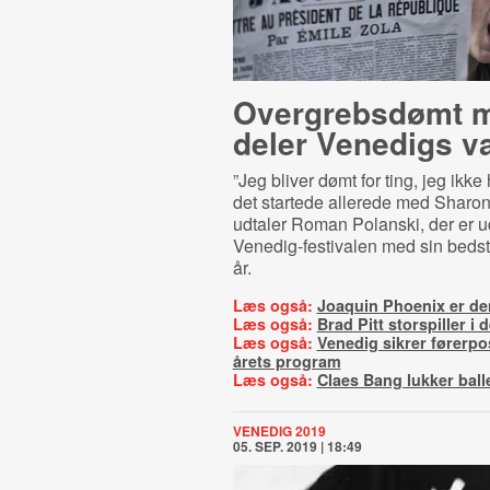
Overgrebsdømt m
deler Venedigs v
”Jeg bliver dømt for ting, jeg ikke 
det startede allerede med Sharon
udtaler Roman Polanski, der er ud
Venedig-festivalen med sin bedst
år.
Læs også:
Joaquin Phoenix er de
Læs også:
Brad Pitt storspiller i 
Læs også:
Venedig sikrer førerpo
årets program
Læs også:
Claes Bang lukker ball
VENEDIG 2019
05. SEP. 2019 | 18:49