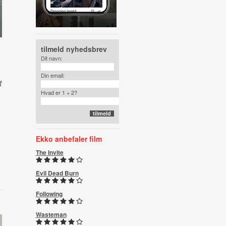
tilmeld nyhedsbrev
Dit navn:
Din email:
t
Hvad er 1 + 2?
Ekko anbefaler film
The Invite
Evil Dead Burn
Following
Wasteman