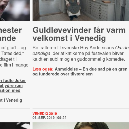
ester
Guldløvevinder får varm
ande
velkomst i Venedig
har gjort – og
Se traileren til svenske Roy Anderssons
Om de
 Tates død,”
oändliga
, der af kritikerne på festivalen bliver
taget til
kaldt en sublim og en guddommelig komedie.
e film i mange
Læs også:
Anmeldelse – En due sad på en gren
og funderede over tilværelsen
n fødte Joker
det ydre rum
sition med
et i Venedig
VENEDIG 2019
06. SEP. 2019 | 09:24