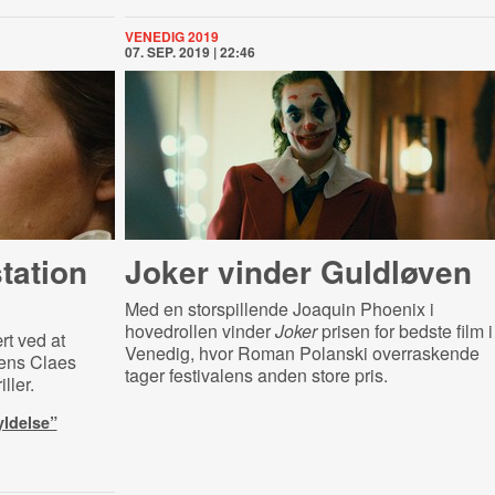
VENEDIG 2019
07. SEP. 2019 | 22:46
tation
Joker vinder Guldløven
Med en storspillende Joaquin Phoenix i
hovedrollen vinder
Joker
prisen for bedste film i
rt ved at
Venedig, hvor Roman Polanski overraskende
ens Claes
tager festivalens anden store pris.
ller.
yldelse”