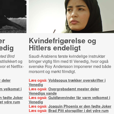
er
Kvin­de­fri­gø­rel­se og
nedig
Hitlers endeligt
ted Bird
Saudi-Arabiens første kvindelige instruktør
stilsikkert og
bringer vigtig film med til Venedig, hvor også
vor et Netflix-
svenske Roy Andersson imponerer med både
morsomt og mørkt filmdigt.
 deler
Læs også:
Voldsopus trækker overskrifter i
Venedig
m velkomst i
Læs også:
Overgrebsdømt mester deler
Venedigs vande
n fødte Joker
Læs også:
Guldløvevinder får varm velkomst i
det ydre rum
Venedig
Læs også:
Joaquin Phoenix er den fødte Joker
Læs også:
Brad Pitt storspiller i det ydre rum