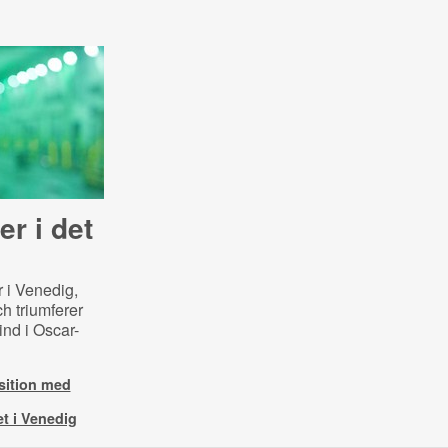
er i det
 i Venedig,
 triumferer
ind i Oscar-
sition med
et i Venedig