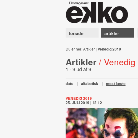
forside
artikler
Du er her:
Artikler
|
Venedig 2019
Artikler
/ Venedig
1 - 9 ud af 9
dato
|
alfabetisk
|
mest læste
VENEDIG 2019
25. JULI 2019 | 12:12