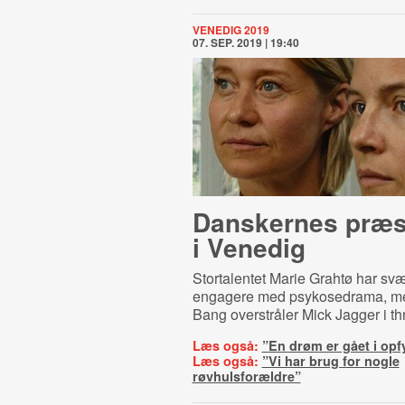
VENEDIG 2019
07. SEP. 2019 | 19:40
Danskernes præs
i Venedig
Stortalentet Marie Grahtø har svæ
engagere med psykosedrama, m
Bang overstråler Mick Jagger i thri
Læs også:
”En drøm er gået i opf
Læs også:
”Vi har brug for nogle
røvhulsforældre”