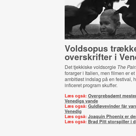
Voldsopus trækk
overskrifter i Ve
Det tjekkiske voldsorgie
The Pain
forarger i Italien, men filmen er et 
ambitiøst indslag på en festival, h
inficeret program skuffer.
Læs også:
Overgrebsdømt mester
Venedigs vande
Læs også:
Guldløvevinder får var
Venedig
Læs også:
Joaquin Phoenix er de
Læs også:
Brad Pitt storspiller i 