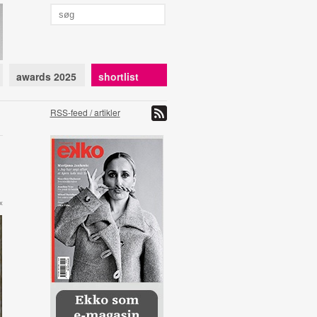
awards 2025
shortlist
RSS-feed / artikler
x