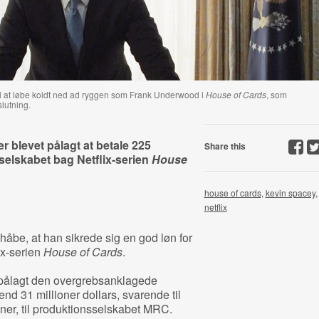
til at løbe koldt ned ad ryggen som Frank Underwood i
House of Cards
, som
slutning.
r blevet pålagt at betale 225
Share this
sselskabet bag Netflix-serien
House
house of cards
,
kevin spacey
,
netflix
åbe, at han sikrede sig en god løn for
ix-serien
House of Cards
.
 pålagt den overgrebsanklagede
end 31 millioner dollars, svarende til
ner, til produktionsselskabet MRC.