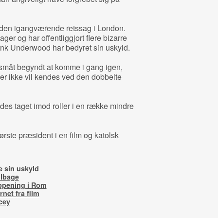
 den igangværende retssag i London.
ger og har offentliggjort flere bizarre
rank Underwood har bedyret sin uskyld.
 småt begyndt at komme i gang igen,
er ikke vil kendes ved den dobbelte
des taget imod roller i en række mindre
rste præsident i en film og katolsk
e sin uskyld
ilbage
ppening i Rom
rnet fra film
cey