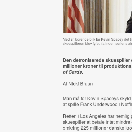
Med sit borende blik får Kevin Spacey det 
skuespilleren blev fyret fra inden seriens af
Den detroniserede skuespiller e
millioner kroner til produktion
of Cards
.
Af Nicki Bruun
Man må for Kevin Spaceys skyld h
at spille Frank Underwood i Netfl
Retten i Los Angeles har nemlig
skuespiller at betale intet mindre 
omkring 225 millioner danske kro