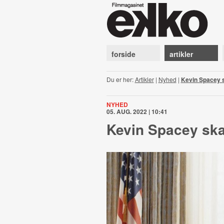
forside
artikler
Du er her:
Artikler
|
Nyhed
|
Kevin Spacey s
NYHED
05. AUG. 2022 | 10:41
Kevin Spacey ska