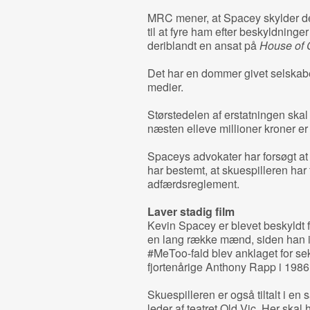
MRC mener, at Spacey skylder de
til at fyre ham efter beskyldnin
deriblandt en ansat på
House of 
Det har en dommer givet selskabe
medier.
Størstedelen af erstatningen skal
næsten elleve millioner kroner er
Spaceys advokater har forsøgt a
har bestemt, at skuespilleren har
adfærdsreglement.
Laver stadig film
Kevin Spacey er blevet beskyldt 
en lang række mænd, siden han i
#MeToo-fald blev anklaget for se
fjortenårige Anthony Rapp i 1986
Skuespilleren er også tiltalt i en
leder af teatret Old Vic. Her skal