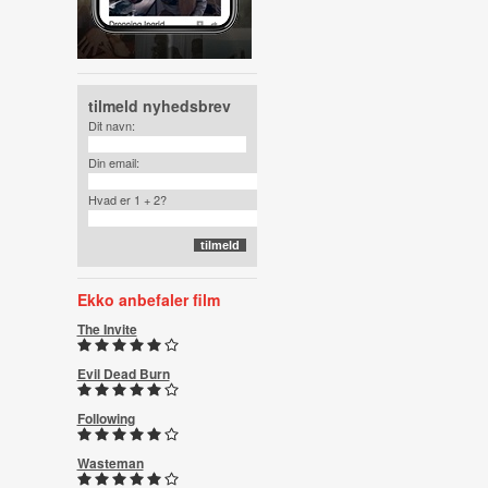
tilmeld nyhedsbrev
Dit navn:
Din email:
Hvad er 1 + 2?
Ekko anbefaler film
The Invite
Evil Dead Burn
Following
Wasteman