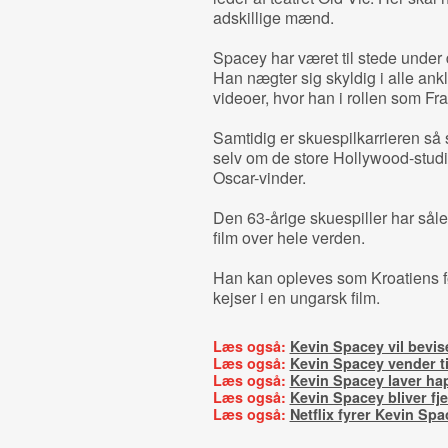
adskillige mænd.
Spacey har været til stede under
Han nægter sig skyldig i alle ankla
videoer, hvor han i rollen som F
Samtidig er skuespilkarrieren så
selv om de store Hollywood-studi
Oscar-vinder.
Den 63-årige skuespiller har såle
film over hele verden.
Han kan opleves som Kroatiens fø
kejser i en ungarsk film.
Læs også:
Kevin Spacey vil bevis
Læs også:
Kevin Spacey vender t
Læs også:
Kevin Spacey laver ha
Læs også:
Kevin Spacey bliver fje
Læs også:
Netflix fyrer Kevin Spa