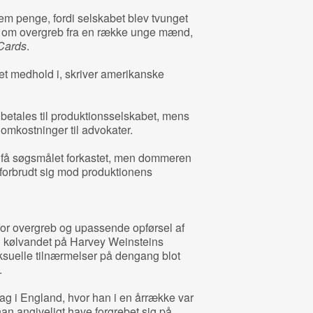
m penge, fordi selskabet blev tvunget
ger om overgreb fra en række unge mænd,
Cards
.
t medhold i, skriver amerikanske
 betales til produktionsselskabet, mens
 omkostninger til advokater.
t få søgsmålet forkastet, men dommeren
 forbrudt sig mod produktionens
for overgreb og upassende opførsel af
 kølvandet på Harvey Weinsteins
ksuelle tilnærmelser på dengang blot
.
 sag i England, hvor han i en årrække var
 han angiveligt have forgrebet sig på