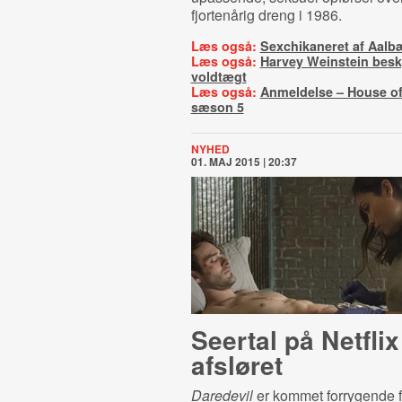
fjortenårig dreng i 1986.
Læs også:
Sexchikaneret af Aalb
Læs også:
Harvey Weinstein besky
voldtægt
Læs også:
Anmeldelse – House of
sæson 5
NYHED
01. MAJ 2015 | 20:37
Seertal på Netflix
afsløret
Daredevil
er kommet forrygende fr