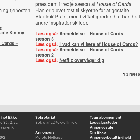
s
præsident i tredje sæson af
House of Cards
.
ming-tjenesten
Han er blevet rost til skyerne for at gestalte
Vladimir Putin, men i virkeligheden har han haft
andre inspirationskilder.
e
able Kimmy
Læs også:
Anmeldelse – House of Cards –
sæson 3
 Cards –
Læs også:
Hvad kan vi lære af House of Cards?
Læs også:
Anmeldelse – House of Cards –
sæson 2
Læs også:
Netflix overvåger dig
1
2
Næst
inet Ekko
Sekretariat:
Tegn abonnement
 32, 2. sal
Sekretariat@ekkofilm.dk
Løssalgssteder
nhavn K
Annoncesalg
Annoncer:
Om Ekko
292
Merete Hellerøe
Annoncørbetalt indhold