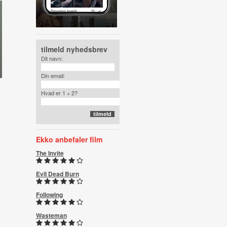
tilmeld nyhedsbrev
Dit navn:
Din email:
Hvad er 1 + 2?
Ekko anbefaler film
The Invite
Evil Dead Burn
Following
Wasteman