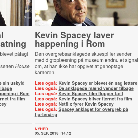
l
Kevin Spacey laver
tatning
happening i Rom
blevet pålagt
Den overgrebsanklagede skuespiller sender
med digtoplæsning på museum endnu et signa
-serien
House
om, at han ikke har opgivet at genoptage
karrieren.
e sin uskyld
Læs også:
Kevin Spacey er blevet én sag lettere
ilbage
Læs også:
De anklagede mænd vender tilbage
ppening i Rom
Læs også:
Kevin Spacey-film flopper fælt
rnet fra film
Læs også:
Kevin Spacey bliver fjernet fra film
cey
Læs også:
Netflix fyrer Kevin Spacey
Læs også:
Spacey anklaget for overgreb på
fjortenårig
NYHED
05. SEP. 2018 | 14:12