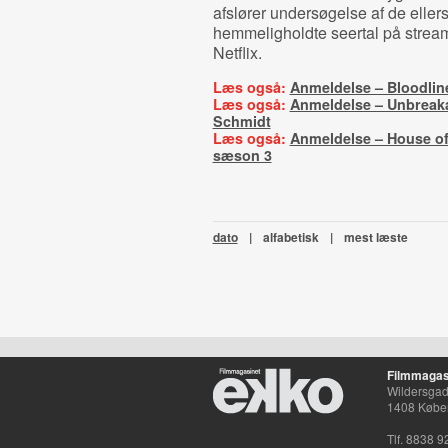
afslører undersøgelse af de eller
hemmeligholdte seertal på strea
Netflix.
Læs også:
Anmeldelse – Bloodlin
Læs også:
Anmeldelse – Unbreak
Schmidt
Læs også:
Anmeldelse – House of
sæson 3
dato
|
alfabetisk
|
mest læste
Filmmagas
Wildersgade
1408 Købe
Tlf. 8838 9