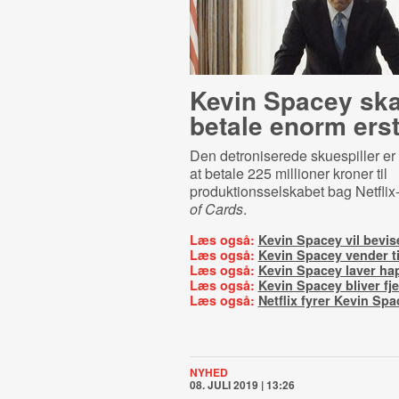
Kevin Spacey ska
betale enorm ers
Den detroniserede skuespiller er 
at betale 225 millioner kroner til
produktionsselskabet bag Netflix
of Cards
.
Læs også:
Kevin Spacey vil bevis
Læs også:
Kevin Spacey vender t
Læs også:
Kevin Spacey laver ha
Læs også:
Kevin Spacey bliver fje
Læs også:
Netflix fyrer Kevin Spa
NYHED
08. JULI 2019 | 13:26