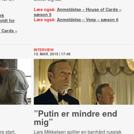
Læs også:
Anmeldelse – House of Cards –
sæson 5
æk
Læs også:
Anmeldelse – Veep – sæson 6
ldt for
 Cards –
INTERVIEW
13. MAR. 2015 | 17:46
”Putin er mindre end
mig”
a start,
Lars Mikkelsen spiller en benhård russisk