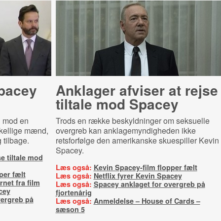
pacey
Anklager afviser at rejse
tiltale mod Spacey
ig mod en
Trods en række beskyldninger om seksuelle
skellige mænd,
overgreb kan anklagemyndigheden ikke
 tilbage.
retsforfølge den amerikanske skuespiller Kevin
Spacey.
se tiltale mod
Læs også:
Kevin Spacey-film flopper fælt
per fælt
Læs også:
Netflix fyrer Kevin Spacey
rnet fra film
Læs også:
Spacey anklaget for overgreb på
cey
fjortenårig
vergreb på
Læs også:
Anmeldelse – House of Cards –
sæson 5