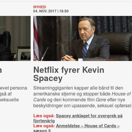
NYHED
04. NOV. 2017 | 18:50
m
Netflix fyrer Kevin
Spacey
levet persona
Streaminggiganten kapper alle bånd til den
gså af
amerikanske stjerne og stopper både
House of
seksuelle
Cards
og den kommende film
Gore
efter nye
beskyldninger om upassende, seksuel opførsel
Læs også:
Spacey anklaget for overgreb på
fjortenårig
Læs også:
Anmeldelse – House of Cards –
sæson 5