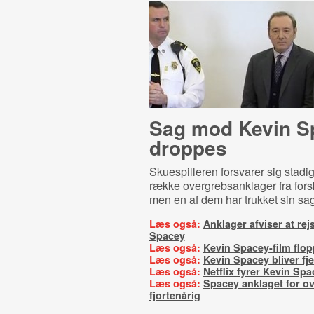
Sag mod Kevin S
droppes
Skuespilleren forsvarer sig stad
række overgrebsanklager fra for
men en af dem har trukket sin sag
Læs også:
Anklager afviser at rej
Spacey
Læs også:
Kevin Spacey-film flop
Læs også:
Kevin Spacey bliver fje
Læs også:
Netflix fyrer Kevin Spa
Læs også:
Spacey anklaget for o
fjortenårig