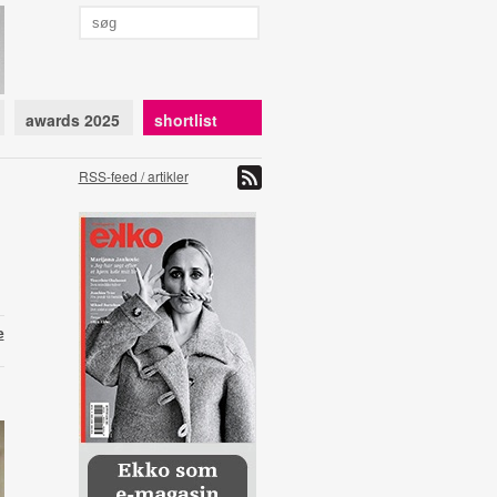
awards 2025
shortlist
RSS-feed / artikler
e