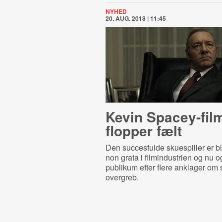
NYHED
20. AUG. 2018 | 11:45
Kevin Spacey-fil
flopper fælt
Den succesfulde skuespiller er b
non grata i filmindustrien og nu o
publikum efter flere anklager om 
overgreb.