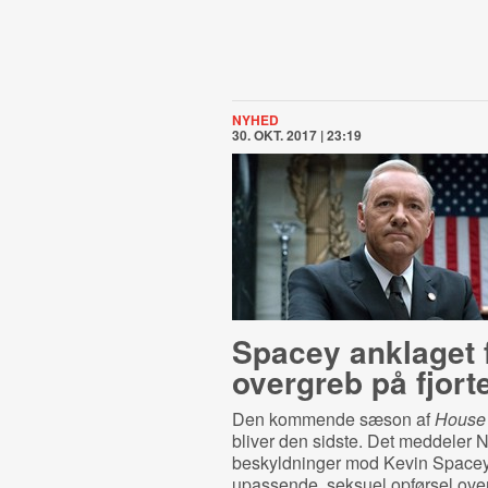
NYHED
30. OKT. 2017 | 23:19
Spacey anklaget 
overgreb på fjort
Den kommende sæson af
House 
bliver den sidste. Det meddeler Ne
beskyldninger mod Kevin Spacey
upassende, seksuel opførsel over