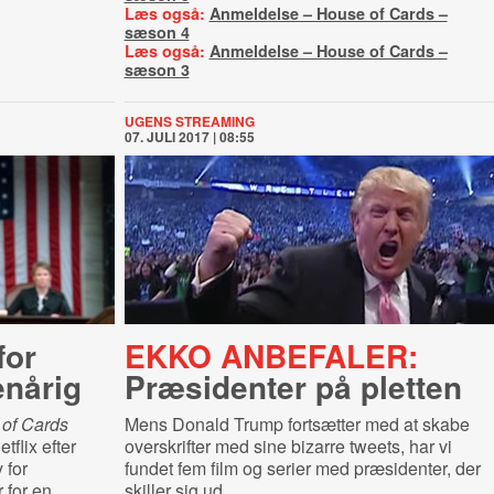
Læs også:
Anmeldelse – House of Cards –
sæson 4
Læs også:
Anmeldelse – House of Cards –
sæson 3
UGENS STREAMING
07. JULI 2017 | 08:55
for
EKKO ANBEFALER:
enårig
Præsidenter på pletten
of Cards
Mens Donald Trump fortsætter med at skabe
tflix efter
overskrifter med sine bizarre tweets, har vi
 for
fundet fem film og serier med præsidenter, der
 for en
skiller sig ud.