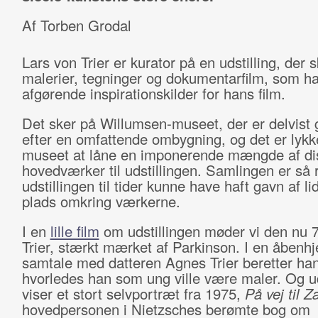
Af Torben Grodal
Lars von Trier er kurator på en udstilling, der s
malerier, tegninger og dokumentarfilm, som h
afgørende inspirationskilder for hans film.
Det sker på Willumsen-museet, der er delvist
efter en omfattende ombygning, og det er lyk
museet at låne en imponerende mængde af di
hovedværker til udstillingen. Samlingen er så r
udstillingen til tider kunne have haft gavn af li
plads omkring værkerne.
I en
lille film
om udstillingen møder vi den nu 7
Trier, stærkt mærket af Parkinson. I en åbenhj
samtale med datteren Agnes Trier beretter han
hvorledes han som ung ville være maler. Og ud
viser et stort selvportræt fra 1975,
På vej til Z
hovedpersonen i Nietzsches berømte bog om