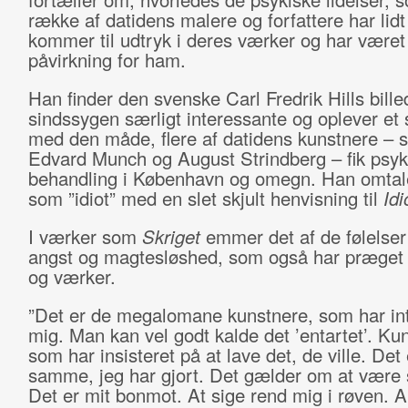
række af datidens malere og forfattere har lidt 
kommer til udtryk i deres værker og har været
påvirkning for ham.
Han finder den svenske Carl Fredrik Hills bille
sindssygen særligt interessante og oplever et
med den måde, flere af datidens kunstnere – 
Edvard Munch og August Strindberg – fik psyki
behandling i København og omegn. Han omtale
som ”idiot” med en slet skjult henvisning til
Idi
I værker som
Skriget
emmer det af de følelser
angst og magtesløshed, som også har præget T
og værker.
”Det er de megalomane kunstnere, som har in
mig. Man kan vel godt kalde det ’entartet’. Ku
som har insisteret på at lave det, de ville. Det 
samme, jeg har gjort. Det gælder om at være 
Det er mit bonmot. At sige rend mig i røven. Al