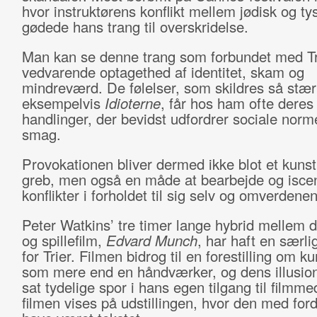
hvor instruktørens konflikt mellem jødisk og tys
gødede hans trang til overskridelse.
Man kan se denne trang som forbundet med Tr
vedvarende optagethed af identitet, skam og
mindreværd. De følelser, som skildres så stærk
eksempelvis
Idioterne
, får hos ham ofte deres 
handlinger, der bevidst udfordrer sociale norm
smag.
Provokationen bliver dermed ikke blot et kunst
greb, men også en måde at bearbejde og isce
konflikter i forholdet til sig selv og omverdene
Peter Watkins’ tre timer lange hybrid mellem
og spillefilm,
Edvard Munch
, har haft en særli
for Trier. Filmen bidrog til en forestilling om k
som mere end en håndværker, og dens illusio
sat tydelige spor i hans egen tilgang til filmme
filmen vises på udstillingen, hvor den med for