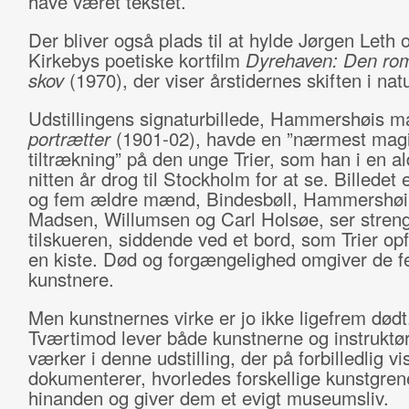
have været tekstet.
Der bliver også plads til at hylde Jørgen Leth 
Kirkebys poetiske kortfilm
Dyrehaven: Den rom
skov
(1970), der viser årstidernes skiften i na
Udstillingens signaturbillede, Hammershøis m
portrætter
(1901-02),
havde en ”nærmest mag
tiltrækning” på den unge Trier, som han i en al
nitten år drog til Stockholm for at se. Billedet 
og fem ældre mænd, Bindesbøll, Hammershøi,
Madsen, Willumsen og Carl Holsøe, ser stren
tilskueren, siddende ved et bord, som Trier op
en kiste. Død og forgængelighed omgiver de 
kunstnere.
Men kunstnernes virke er jo ikke ligefrem dødt
Tværtimod lever både kunstnerne og instruktø
værker i denne udstilling, der på forbilledlig vi
dokumenterer, hvorledes forskellige kunstgren
hinanden og giver dem et evigt museumsliv.