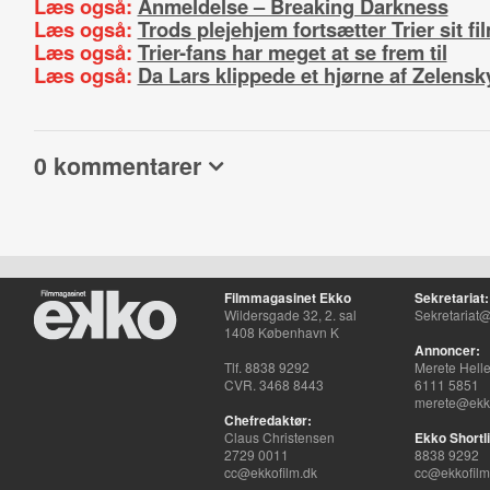
Læs også:
Anmeldelse – Breaking Darkness
Læs også:
Trods plejehjem fortsætter Trier sit fi
Læs også:
Trier-fans har meget at se frem til
Læs også:
Da Lars klippede et hjørne af Zelensk
0 kommentarer
Filmmagasinet Ekko
Sekretariat:
Wildersgade 32, 2. sal
Sekretariat@
1408 København K
Annoncer:
Tlf. 8838 9292
Merete Hell
CVR. 3468 8443
6111 5851
merete@ekko
Chefredaktør:
Claus Christensen
Ekko Shortli
2729 0011
8838 9292
cc@ekkofilm.dk
cc@ekkofilm