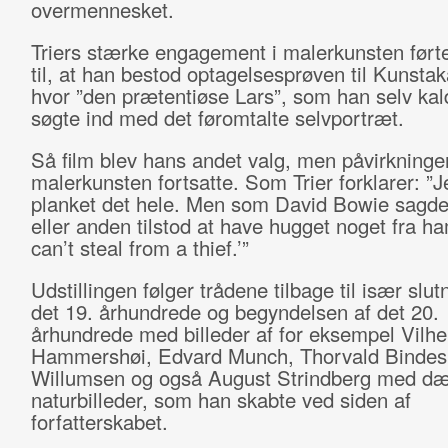
overmennesket.
Triers stærke engagement i malerkunsten ført
til, at han bestod optagelsesprøven til Kunsta
hvor ”den prætentiøse Lars”, som han selv kald
søgte ind med det føromtalte selvportræt.
Så film blev hans andet valg, men påvirkninge
malerkunsten fortsatte. Som Trier forklarer: ”J
planket det hele. Men som David Bowie sagde
eller anden tilstod at have hugget noget fra h
can’t steal from a thief.’”
Udstillingen følger trådene tilbage til især slut
det 19. århundrede og begyndelsen af det 20.
århundrede med billeder af for eksempel Vilh
Hammershøi, Edvard Munch, Thorvald Bindesbø
Willumsen og også August Strindberg med d
naturbilleder, som han skabte ved siden af
forfatterskabet.