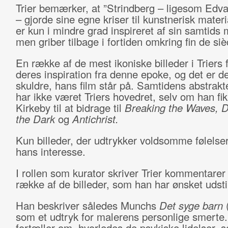
Trier bemærker, at ”Strindberg – ligesom Edv
– gjorde sine egne kriser til kunstnerisk materia
er kun i mindre grad inspireret af sin samtids 
men griber tilbage i fortiden omkring fin de siè
En række af de mest ikoniske billeder i Triers 
deres inspiration fra denne epoke, og det er d
skuldre, hans film står på. Samtidens abstrakt
har ikke været Triers hovedret, selv om han fik
Kirkeby til at bidrage til
Breaking the Waves, D
the Dark
og
Antichrist.
Kun billeder, der udtrykker voldsomme følelser
hans interesse.
I rollen som kurator skriver Trier kommentarer 
række af de billeder, som han har ønsket udstil
Han beskriver således Munchs
Det syge barn
som et udtryk for malerens personlige smerte
fortæller om, hvorledes de psykiske lidelser, 