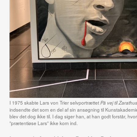
I 1975 skabte Lars von Trier selvportrættet
På vej til Zarathu
indsendte det som en del af sin ansøgning til Kunstakademi
blev det dog ikke til. I dag siger han, at han godt forstår, hvo
”prætentiøse Lars” ikke kom ind.