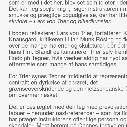
som er med i det her, blev set som idioter i de
Det kan jeg spejle mig i,” siger instruktøren i
smukke og prægtige bogudgivelse, der har tit
skuldre
–
Lars von Trier og billedkunsten
.
I bogen reflekterer Lars von Trier, forfatteren 
Knausgård, kritikeren Lilian Munk Rösing og f
over de mange malerier og skulpturer, der opt
hans film. Blandt de kunstnere, Trier selv fre
Rudolph Tegner, hvis værker aldrig har nydt
eftermæle som mange af hans samtidiges.
For Trier synes Tegner imidlertid at repræsent
centralt: en dyrkelse af oprøret, det
grænseoverskridende og den nietzscheanske fo
om overmennesket.
Det er beslægtet med den leg med provokatio
tabuer – herunder nazi-referencer – som fra tid
har præget instruktørens offentlige persona og
skandaler. Mest berømt på Cannes-festivalen 