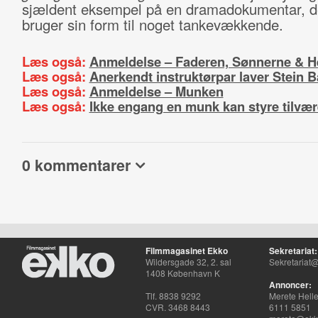
sjældent eksempel på en dramadokumentar, de
bruger sin form til noget tankevækkende.
Læs også:
Anmeldelse – Faderen, Sønnerne & H
Læs også:
Anerkendt instruktørpar laver Stein B
Læs også:
Anmeldelse – Munken
Læs også:
Ikke engang en munk kan styre tilvær
0 kommentarer
Filmmagasinet Ekko
Sekretariat:
Wildersgade 32, 2. sal
Sekretariat@
1408 København K
Annoncer:
Tlf. 8838 9292
Merete Hell
CVR. 3468 8443
6111 5851