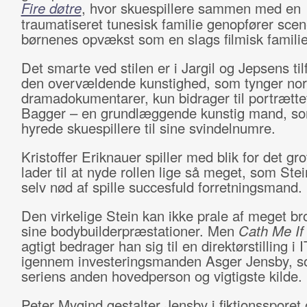
Fire døtre
, hvor skuespillere sammen med en
traumatiseret tunesisk familie genopfører scen
børnenes opvækst som en slags filmisk familie
Det smarte ved stilen er i Jargil og Jepsens til
den overvældende kunstighed, som tynger no
dramadokumentarer, kun bidrager til portrættet
Bagger – en grundlæggende kunstig mand, so
hyrede skuespillere til sine svindelnumre.
Kristoffer Eriknauer spiller med blik for det gr
lader til at nyde rollen lige så meget, som Ste
selv nød af spille succesfuld forretningsmand.
Den virkelige Stein kan ikke prale af meget bro
sine bodybuilderpræstationer. Men
Cath Me If
agtigt bedrager han sig til en direktørstilling i 
igennem investeringsmanden Asger Jensby, s
seriens anden hovedperson og vigtigste kilde.
Peter Mygind gestalter Jensby i fiktionssporet 