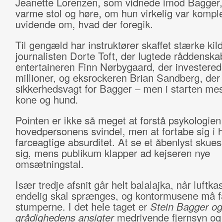
Jeanette Lorenzen, som vidnede imod Bagger,
varme stol og høre, om hun virkelig var kompl
uvidende om, hvad der foregik.
Til gengæld har instruktører skaffet stærke ki
journalisten Dorte Toft, der lugtede råddenskab 
entertaineren Finn Nørbygaard, der investered
millioner, og eksrockeren Brian Sandberg, der
sikkerhedsvagt for Bagger – men i starten mes
kone og hund.
Pointen er ikke så meget at forstå psykologie
hovedpersonens svindel, men at fortabe sig i h
farceagtige absurditet. At se et åbenlyst skuesp
sig, mens publikum klapper ad kejseren nye
omsætningstal.
Især tredje afsnit går helt balalajka, når luftkas
endelig skal sprænges, og kontormusene må f
stumperne. I det hele taget er
Stein Bagger o
grådighedens ansigter
medrivende fjernsyn og