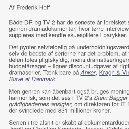
Af Frederik Hoff
Både DR og TV 2 har de seneste år forelsket s
genren dramadokumentar, hvor tørre intervie
suppleres med kendte skuespillere i parykker.
Det pynter selvfølgelig på underholdningsvær
selv de bedste af serierne har det problem, at 
delen føles pligtskyldig, mens dramatiseringer
budgetårsager – ligner discountudgaver af rigt
dramaserier. Tænk bare på
Anker
,
Kragh & Vi
Slave af Danmark
.
Men genren kan åbenbart også bruges mening
harmonisk, som det ses i TV 2’s
Stein Bagger
grådighedernes ansigter,
om direktøren for IT 
der svindlede med 831 millioner kroner.
Serien i tre afsnit er skabt af dokumentarduoe
Jargil og Christian Sønderby Jepsen. Sidste g