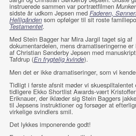
instruerede sammen var portrætfilmen
Munke
sidste år udkom Jepsen med
Faderen, Sønner
Helligånden
som opfølger til sit roste familiep
Testamentet
.
Med Stein Bagger har Mira Jargil taget sig af
dokumentardelen, mens dramatiseringerne er i
af Christian Sønderby Jepsen med manuskript
Tafdrup (
En frygtelig kvinde
).
Men det er ikke dramatiseringer, som vi kend
Tidligt i første afsnit møder vi skuespiltalentet
tidligere Ekko Shortlist Awards-vært Kristoffer
Eriknauer, der iklæder sig Stein Baggers jakke
til Jepsens instruktioner og forsøger at efterli
virkelige svindlers smil.
Det lykkes imponerende godt!