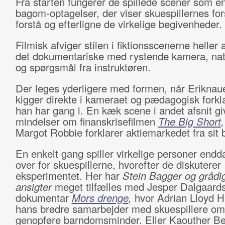
Fra starten fungerer de spillede scener som e
bagom-optagelser, der viser skuespillernes for
forstå og efterligne de virkelige begivenheder.
Filmisk afviger stilen i fiktionsscenerne heller a
det dokumentariske med rystende kamera, natu
og spørgsmål fra instruktøren.
Der leges yderligere med formen, når Eriknau
kigger direkte i kameraet og pædagogisk forkl
han har gang i. En kæk scene i andet afsnit gi
mindelser om finanskrisefilmen
The Big Short
Margot Robbie forklarer aktiemarkedet fra sit 
En enkelt gang spiller virkelige personer endda
over for skuespillerne, hvorefter de diskuterer
eksperimentet. Her har
Stein Bagger og grådi
ansigter
meget tilfælles med Jesper Dalgaards
dokumentar
Mors drenge
,
hvor Adrian Lloyd 
hans brødre samarbejder med skuespillere om
genopføre barndomsminder. Eller Kaouther B