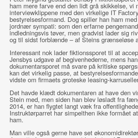
ham mere farve end den lidt grå skikkelse, vi 
interviewklippene med den virkelige IT Factory
bestyrelsesformand. Dog spiller han ham med
jordnær sympati: som den erfarne pengemand
indledningsvis tøver, men gradvist lader sig r
og til sidst forblænde – af Steins grænseløse 
Interessant nok lader fiktionssporet til at acce
Jensbys udgave af begivenhederne, mens han 
dokumentarsporet må svare på kritiske spørgs
kan det virkelig passe, at bestyrelsesformande
vidste om firmaets groteske leasing-karruselle
Det havde klædt dokumentaren at have den vir
Stein med, men siden han blev løsladt fra fæn
2014, er han flygtet langt væk fra offentlighed
Instruktørparret har simpelthen ikke formået at
ham.
Man ville også gerne have set økonomidirektø