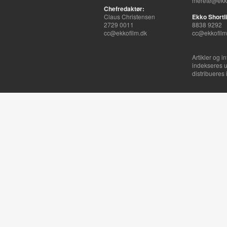
merete@ekko
Chefredaktør:
Claus Christensen
Ekko Shortli
2729 0011
8838 9292
cc@ekkofilm.dk
cc@ekkofilm
Artikler og i
indekseres u
distribueres