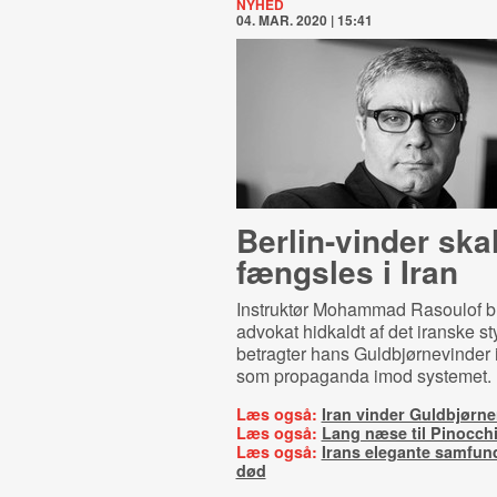
NYHED
04. MAR. 2020 | 15:41
Berlin-vinder ska
fængsles i Iran
Instruktør Mohammad Rasoulof bli
advokat hidkaldt af det iranske st
betragter hans Guldbjørnevinder i
som propaganda imod systemet.
Læs også:
Iran vinder Guldbjørn
Læs også:
Lang næse til Pinocch
Læs også:
Irans elegante samfun
død