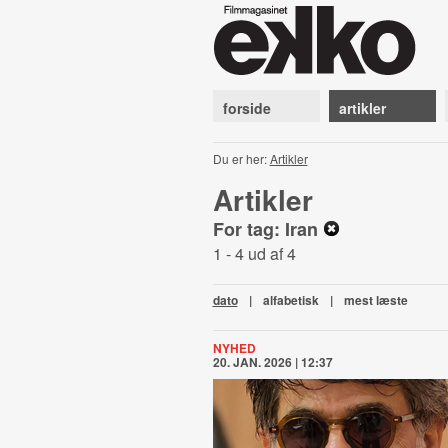
forside
artikler
Du er her:
Artikler
Artikler
For tag: Iran
1 - 4 ud af 4
dato
|
alfabetisk
|
mest læste
NYHED
20. JAN. 2026 | 12:37