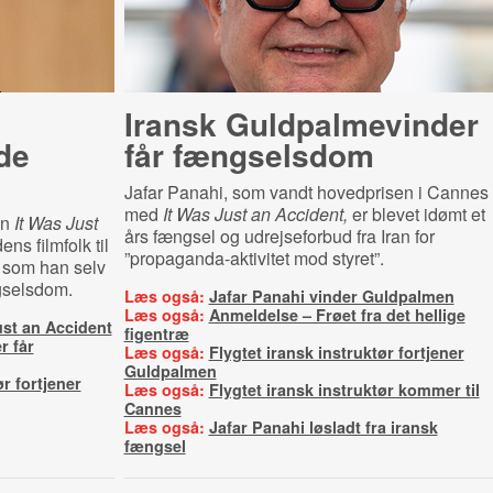
Iransk Guld­pal­me­vin­der
de
får fængselsdom
Jafar Panahi, som vandt hovedprisen i Cannes
med
It Was Just an Accident,
er blevet idømt et
en
It Was Just
års fængsel og udrejseforbud fra Iran for
ens filmfolk til
”propaganda-aktivitet mod styret”.
, som han selv
ngselsdom.
Læs også:
Jafar Panahi vinder Guldpalmen
Læs også:
Anmeldelse – Frøet fra det hellige
ust an Accident
figentræ
r får
Læs også:
Flygtet iransk instruktør fortjener
Guldpalmen
ør fortjener
Læs også:
Flygtet iransk instruktør kommer til
Cannes
Læs også:
Jafar Panahi løsladt fra iransk
fængsel