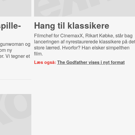
il­le­
Hang til klassikere
Filmchef for CinemaxX, Rikart Købke, står bag
lanceringen af nyrestaurerede klassikere på de
r, gunwoman og
store lærred. Hvorfor? Han elsker simpelthen
som ny
film.
r. Vi tegner et
Læs også:
The Godfather vises i nyt format