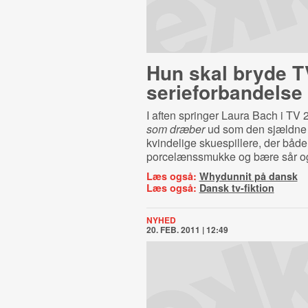
Hun skal bryde T
se­ri­e­for­ban­del­se
I aften springer Laura Bach i TV 
som dræber
ud som den sjældne a
kvindelige skuespillere, der båd
porcelænssmukke og bære sår og
Læs også:
Whydunnit på dansk
Læs også:
Dansk tv-fiktion
NYHED
20. FEB. 2011 | 12:49