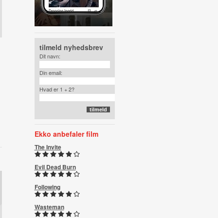
tilmeld nyhedsbrev
Dit navn:
Din email:
Hvad er 1 + 2?
Ekko anbefaler film
The Invite
Evil Dead Burn
Following
Wasteman