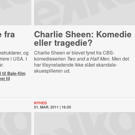
 fra
Charlie Sheen: Komedie
eller tragedie?
nstruktører, og
Charlie Sheen er blevet fyret fra CBS-
iere i USA. I
komedieserien
Two and a Half Men.
Men det
r.
har tilsyneladende ikke slået skandale-
skuespilleren ud.
 til Bale-film
ej til
NYHED
01. MAR. 2011 | 16:20