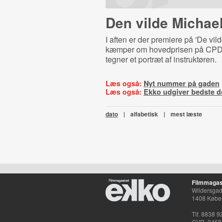
Den vilde Michae
I aften er der premiere på 'De vilde
kæmper om hovedprisen på CPD
tegner et portræt af instruktøren.
Læs også:
Nyt nummer på gaden
Læs også:
Ekko udgiver bedste 
dato
|
alfabetisk
|
mest læste
Filmmagas
Wildersgade
1408 Købe
Tlf. 8838 9
CVR. 3468