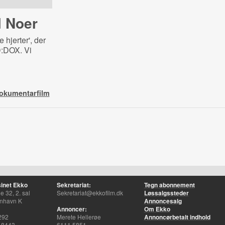
l Noer
 hjerter', der
:DOX. Vi
dokumentarfilm
inet Ekko
Sekretariat:
Tegn abonnement
 32, 2. sal
Sekretariat@ekkofilm.dk
Løssalgssteder
nhavn K
Annoncesalg
Annoncer:
Om Ekko
292
Merete Hellerøe
Annoncørbetalt indhold
 8443
6111 5851