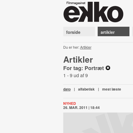
forside
artikler
Du er her:
Artikler
Artikler
For tag: Portræt
1 - 9 ud af 9
dato
|
alfabetisk
|
mest læste
NYHED
26. MAR. 2011 | 18:44