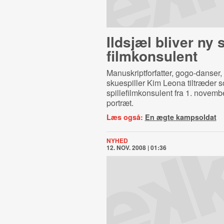
Ildsjæl bliver ny sp
film­kon­su­lent
Manuskriptforfatter, gogo-danse
skuespiller Kim Leona tiltræder 
spillefilmkonsulent fra 1. novembe
portræt.
Læs også:
En ægte kampsoldat
NYHED
12. NOV. 2008 | 01:36