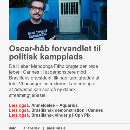
Oscar-håb forvandlet til
politisk kampplads
Da Kleber Mendonça Filho brugte den røde
løber i Cannes til at demonstrere mod
Brasiliens præsident, fik han kærligheden at
føle. Vi besøger instruktøren, i anledning af
at
Aquarius
kan ses på ny dansk
streamingtjeneste.
Læs også:
Anmeldelse – Aquarius
Læs også:
Brasiliansk demonstration i Cannes
Læs også:
Brasiliansk vinder på Cph Pix
dato
|
alfabetisk
|
mest læste