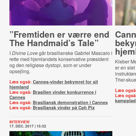
”Fremtiden er værre end
Cann
The Handmaid’s Tale”
bekym
hjem
I
Divine Love
går brasilianske Gabriel Mascaro i
rette med hjemlandets konservative præsident
Kleber Me
og den religiøse dystopi, som er under
er en slet
opsejling.
instruktø
Trier-skue
Læs også:
Cannes-vinder bekymret for sit
hjemland
Læs også
Læs også:
Brasilien vinder konkurrence i
Læs også
Cannes
kampplad
Læs også:
Brasiliansk demonstration i Cannes
Læs også:
Brasiliansk vinder på Cph Pix
INTERVIEW
17. DEC. 2017 | 15:32