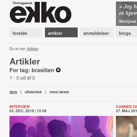
forside
artikler
anmeldelser
blogs
Du er her:
Artikler
Artikler
For tag: brasilien
1 - 3 ud af 3
dato
|
alfabetisk
|
mest læste
INTERVIEW
CANNES 20
03. DEC. 2019 | 13:59
27. MAJ 201