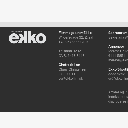
Filmmagasinet Ekko
Sekretariat:
Wildersgade 32, 2. sal
Sekretariat@
1408 København K
Annoncer:
Tlf. 8838 9292
Merete Hell
CVR. 3468 8443
6111 5851
merete@ekko
Chefredaktør:
Claus Christensen
Ekko Shortli
2729 0011
8838 9292
cc@ekkofilm.dk
cc@ekkofilm
Artikler og i
indekseres u
distribueres