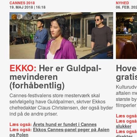
CANNES 2018
NYHED
19. MAJ 2018 | 16:18
06. FEB. 202
EKKO:
Her er Guld­pal­
Hove
me­vin­de­ren
grati
(forhåbentlig)
Kulturud
aftalen m
Cannes-festivalens store mesterværk skal
største by
selvfølgelig have Guldpalmen, skriver Ekkos
filmperler 
chefredaktør Claus Christensen, der også byder
ind på de andre priser.
Læs også
Læs også
Læs også:
Årets hund er fundet i Cannes
slukker
Læs også:
Ekkos Cannes-panel peger på Asien
Læs også
og Polen
direktør