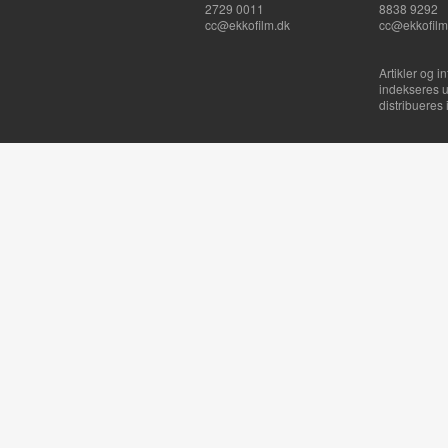
2729 0011
8838 9292
cc@ekkofilm.dk
cc@ekkofilm
Artikler og i
indekseres u
distribueres