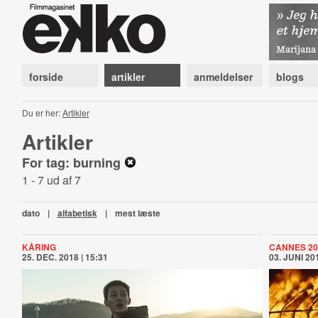
forside
artikler
anmeldelser
blogs
Du er her:
Artikler
Artikler
For tag: burning
1 - 7 ud af 7
dato
|
alfabetisk
|
mest læste
KÅRING
CANNES 20
25. DEC. 2018 | 15:31
03. JUNI 201