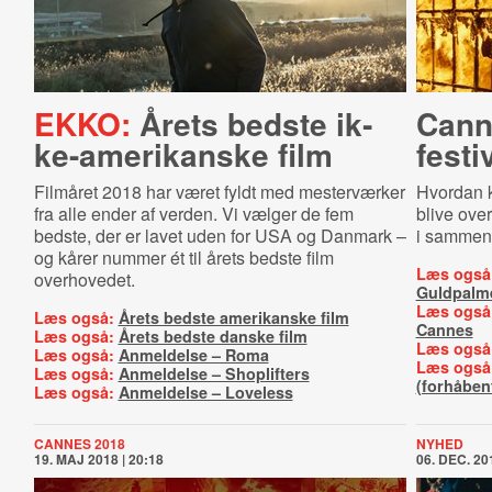
EKKO:
Årets bedste ik­
Canne
ke-​ame­ri­kan­ske film
fest
Filmåret 2018 har været fyldt med mesterværker
Hvordan k
fra alle ender af verden. Vi vælger de fem
blive ove
bedste, der er lavet uden for USA og Danmark –
i sammens
og kårer nummer ét til årets bedste film
Læs også
overhovedet.
Guldpalm
Læs også
Læs også:
Årets bedste amerikanske film
Cannes
Læs også:
Årets bedste danske film
Læs også
Læs også:
Anmeldelse – Roma
Læs også
Læs også:
Anmeldelse – Shoplifters
(forhåbent
Læs også:
Anmeldelse – Loveless
CANNES 2018
NYHED
19. MAJ 2018 | 20:18
06. DEC. 201