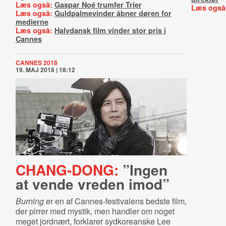
Læs også:
Gaspar Noé trumfer Trier
Læs også
Læs også:
Guldpalmevinder åbner døren for
medierne
Læs også:
Halvdansk film vinder stor pris i
Cannes
CANNES 2018
19. MAJ 2018 | 18:12
CHANG-DONG:
”Ingen
at vende vreden imod”
Burning
er en af Cannes-festivalens bedste film,
der pirrer med mystik, men handler om noget
meget jordnært, forklarer sydkoreanske Lee