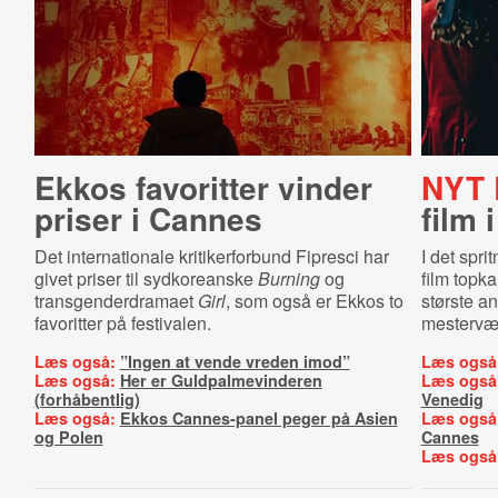
Ekkos favoritter vinder
NYT 
priser i Cannes
film 
Det internationale kritikerforbund Fipresci har
I det spr
givet priser til sydkoreanske
Burning
og
film topk
transgenderdramaet
Girl
, som også er Ekkos to
største a
favoritter på festivalen.
mestervær
Læs også:
”Ingen at vende vreden imod”
Læs også
Læs også:
Her er Guldpalmevinderen
Læs også
(forhåbentlig)
Venedig
Læs også:
Ekkos Cannes-panel peger på Asien
Læs også
og Polen
Cannes
Læs også