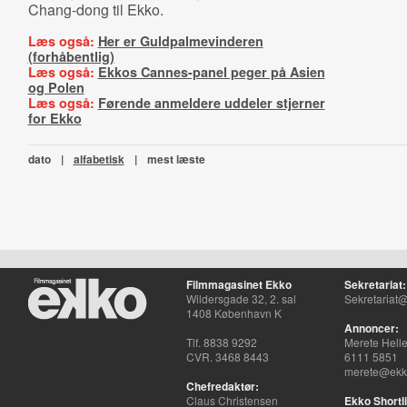
Chang-dong til Ekko.
Læs også:
Her er Guldpalmevinderen
(forhåbentlig)
Læs også:
Ekkos Cannes-panel peger på Asien
og Polen
Læs også:
Førende anmeldere uddeler stjerner
for Ekko
dato
|
alfabetisk
|
mest læste
Filmmagasinet Ekko
Sekretariat:
Wildersgade 32, 2. sal
Sekretariat@
1408 København K
Annoncer:
Tlf. 8838 9292
Merete Hell
CVR. 3468 8443
6111 5851
merete@ekko
Chefredaktør:
Claus Christensen
Ekko Shortli