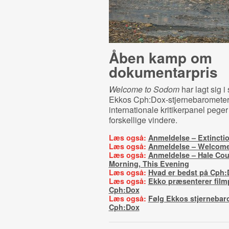
Åben kamp om
dokumentarpris
Welcome to Sodom
har lagt sig i
Ekkos Cph:Dox-stjernebarometer
internationale kritikerpanel peger
forskellige vindere.
Læs også:
Anmeldelse – Extincti
Læs også:
Anmeldelse – Welcom
Læs også:
Anmeldelse – Hale Cou
Morning, This Evening
Læs også:
Hvad er bedst på Cph
Læs også:
Ekko præsenterer film
Cph:Dox
Læs også:
Følg Ekkos stjernebar
Cph:Dox