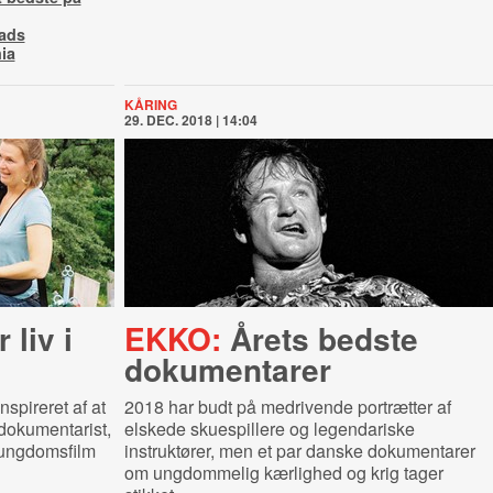
ads
ia
KÅRING
29. DEC. 2018 | 14:04
 liv i
EKKO:
Årets bedste
dokumentarer
nspireret af at
2018 har budt på medrivende portrætter af
 dokumentarist,
elskede skuespillere og legendariske
 ungdomsfilm
instruktører, men et par danske dokumentarer
om ungdommelig kærlighed og krig tager