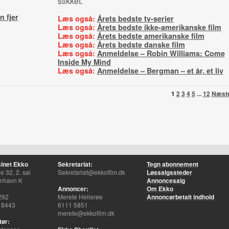
stikket.
 fjer
Læs også:
Årets bedste tv-serier
Læs også:
Årets bedste ikke-amerikanske film
Læs også:
Årets bedste amerikanske film
Læs også:
Årets bedste danske film
Læs også:
Anmeldelse – Robin Williams: Come
Inside My Mind
Læs også:
Anmeldelse – Bergman – et år, et liv
1
2
3
4
5
...
12
Næst
inet Ekko
Sekretariat:
Tegn abonnement
 32, 2. sal
Sekretariat@ekkofilm.dk
Løssalgssteder
nhavn K
Annoncesalg
Annoncer:
Om Ekko
292
Merete Hellerøe
Annoncørbetalt indhold
 8443
6111 5851
merete@ekkofilm.dk
tør: