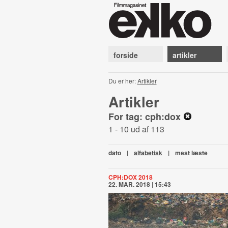
forside
artikler
Du er her:
Artikler
Artikler
For tag: cph:dox
1 - 10 ud af 113
dato
|
alfabetisk
|
mest læste
CPH:DOX 2018
22. MAR. 2018 | 15:43