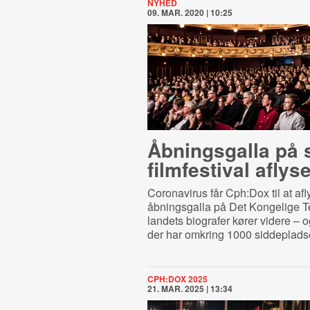
NYHED
09. MAR. 2020 | 10:25
Åbningsgalla på 
filmfestival aflys
Coronavirus får Cph:Dox til at afl
åbningsgalla på Det Kongelige Te
landets biografer kører videre – o
der har omkring 1000 siddepladse
CPH:DOX 2025
21. MAR. 2025 | 13:34