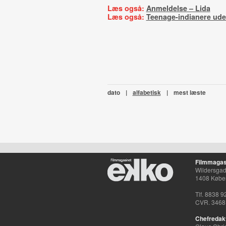
Læs også:
Anmeldelse – Lida
Læs også:
Teenage-indianere uden
dato
|
alfabetisk
|
mest læste
Filmmagas
Wildersgade
1408 Købe
Tlf. 8838 9
CVR. 3468
Chefredak