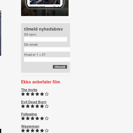
tilmeld nyhedsbrev
Dit navn:
Din email:
Hvad er 1 + 2?
Ekko anbefaler film
The Invite
Evil Dead Burn
Following
Wasteman