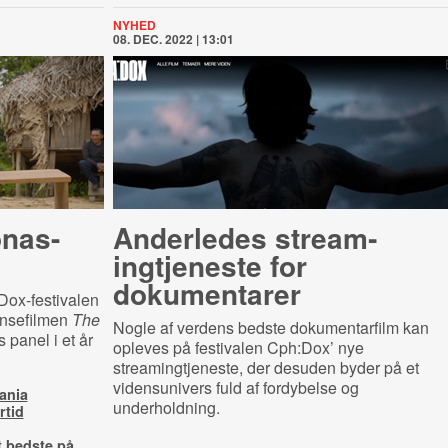
NYHED
08. DEC. 2022 | 13:01
nas-
Anderledes strea­m­
ingtje­ne­ste for
dokumentarer
ox-festivalen
nsefilmen
The
Nogle af verdens bedste dokumentarfilm kan
panel i et år
opleves på festivalen Cph:Dox’ nye
streamingtjeneste, der desuden byder på et
vidensunivers fuld af fordybelse og
ania
underholdning.
rtid
t bedste på