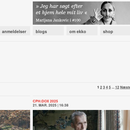
anmeldelser
blogs
om ekko
shop
1
2
3
4
5
...
12
Næst
CPH:DOX 2025
21. MAR. 2025 | 16:38