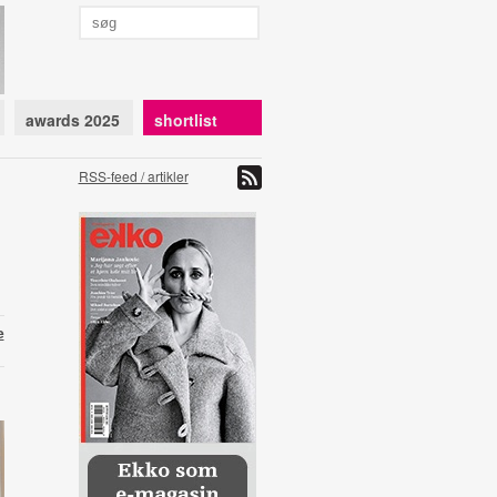
awards 2025
shortlist
RSS-feed / artikler
e