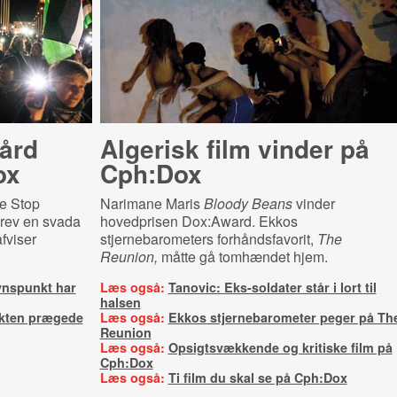
hård
Algerisk film vinder på
ox
Cph:Dox
pe Stop
Narimane Maris
Bloody Beans
vinder
brev en svada
hovedprisen Dox:Award. Ekkos
fviser
stjernebarometers forhåndsfavorit,
The
Reunion,
måtte gå tomhændet hjem.
ynspunkt har
Læs også:
Tanovic: Eks-soldater står i lort til
halsen
ikten prægede
Læs også:
Ekkos stjernebarometer peger på Th
Reunion
Læs også:
Opsigtsvækkende og kritiske film på
Cph:Dox
Læs også:
Ti film du skal se på Cph:Dox