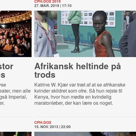
CPH:DOX 2019
27. MAR. 2019 | 17:10
stor
Afrikansk heltinde på
es
trods
yse
Katrine W. Kjær var træt af at se afrikanske
ater, men alle
kvinder skildret som ofre. Så hun rejste til
gså Imperial,
Kenya, hvor hun mødte en kvindelig
r.
maratonløber, der kan lære os noget.
CPH:DOX
15. NOV. 2013 | 22:00