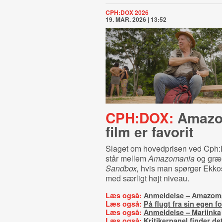
CPH:DOX 2026
19. MAR. 2026 | 13:52
CPH:DOX:
Amazo
film er favorit
Slaget om hovedprisen ved Cph:D
står mellem
Amazomania
og græ
Sandbox,
hvis man spørger Ekkos 
med særligt højt niveau.
Læs også:
Anmeldelse – Amazom
Læs også:
På flugt fra sin egen fo
Læs også:
Anmeldelse – Mariinka
Læs også:
Kritikerpanel finder de