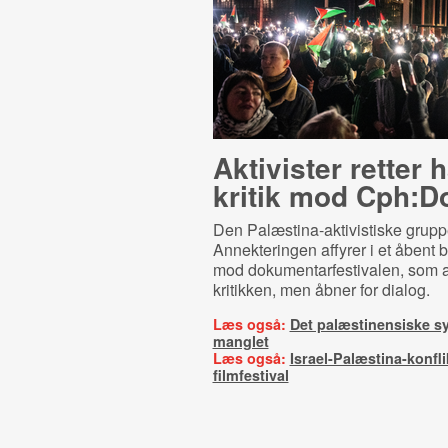
Aktivister retter 
kritik mod Cph:D
Den Palæstina-aktivistiske grup
Annekteringen affyrer i et åbent 
mod dokumentarfestivalen, som a
kritikken, men åbner for dialog.
Læs også:
Det palæstinensiske s
manglet
Læs også:
Israel-Palæstina-konfl
filmfestival