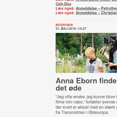
Cph:Dox
Læs også:
Anmeldelse – Petrolhe
Læs også:
Anmeldelse – Christian
INTERVIEW
31. MAJ 2019 | 15:27
Anna Eborn finder
det øde
”Jeg ville ønske, jeg kunne blive i
filme min nabo,” fortæller svensk
der snart er aktuel med en stærk
fra Transnistrien i Østeuropa.