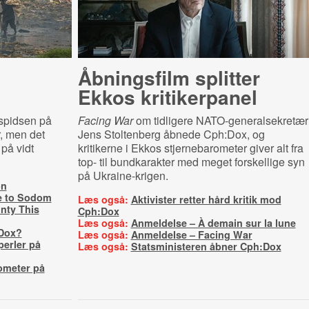
Åbningsfilm splitter
Ekkos kritikerpanel
 spidsen på
Facing War
om tidligere NATO-generalsekretær
, men det
Jens Stoltenberg åbnede Cph:Dox, og
 på vidt
kritikerne i Ekkos stjernebarometer giver alt fra
top- til bundkarakter med meget forskellige syn
på Ukraine-krigen.
on
e to Sodom
Læs også:
Aktivister retter hård kritik mod
nty This
Cph:Dox
Læs også:
Anmeldelse – À demain sur la lune
:Dox?
Læs også:
Anmeldelse – Facing War
perler på
Læs også:
Statsministeren åbner Cph:Dox
ometer på