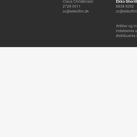
Claus Christensen
Ekko Shortli
2729 0011
8838 9292
cc@ekkofilm.dk
cc@ekkofilm
Artikler og i
indekseres u
distribueres