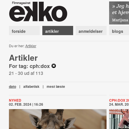
forside
artikler
anmeldelser
blogs
Du er her:
Artikler
Artikler
For tag: cph:dox
21 - 30 ud af 113
dato
|
alfabetisk
|
mest læste
NYHED
CPH:DOX 2
02. FEB. 2024 | 16:26
24. MAR. 20