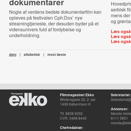
dokumentarer
Hovedpris
serbisk f
Nogle af verdens bedste dokumentarfilm kan
mens der 
opleves på festivalen Cph:Dox’ nye
og grønla
streamingtjeneste, der desuden byder på et
vidensunivers fuld af fordybelse og
Læs også
underholdning.
Læs også
Læs også
dato
|
alfabetisk
|
mest læste
Filmmagasinet Ekko
Sekretariat:
Wildersgade 32, 2. sal
Sekretariat@
1408 København K
Annoncer:
Tlf. 8838 9292
Merete Hell
CVR. 3468 8443
6111 5851
merete@ekko
Chefredaktør: