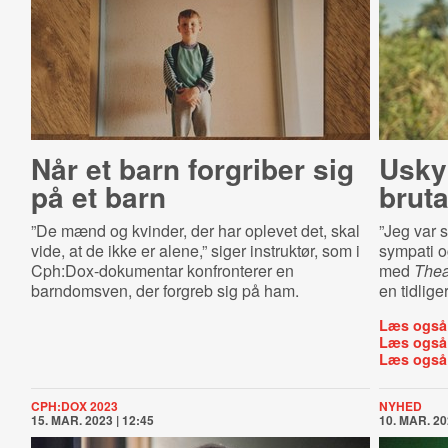
Når et barn forgriber sig
Uskyl
på et barn
bruta
”De mænd og kvinder, der har oplevet det, skal
”Jeg var 
vide, at de ikke er alene,” siger instruktør, som i
sympati og
Cph:Dox-dokumentar konfronterer en
med
Thea
barndomsven, der forgreb sig på ham.
en tidlige
Læs også
Læs også
Læs også
CPH:DOX 2023
NYHED
15. MAR. 2023 | 12:45
10. MAR. 20