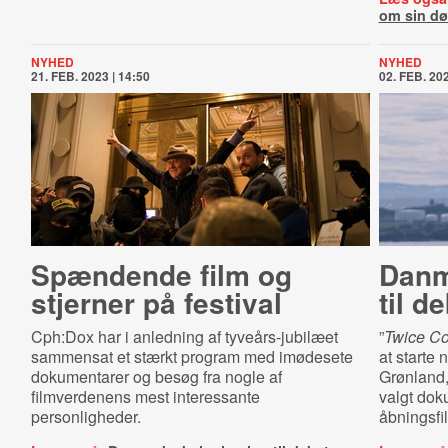
om sin d
NYHED
NYHED
21. FEB. 2023 | 14:50
02. FEB. 202
Spændende film og
Danm
stjerner på festival
til d
Cph:Dox har i anledning af tyveårs-jubilæet
”
Twice Co
sammensat et stærkt program med imødesete
at starte
dokumentarer og besøg fra nogle af
Grønland,
filmverdenens mest interessante
valgt dok
personligheder.
åbningsfi