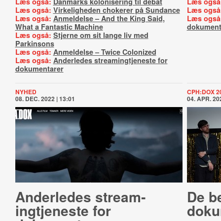
Læs også:
Danmarks kolonisering til debat
Læs også
Læs også:
Virkeligheden chokerer på Sundance
Læs også
Læs også:
Anmeldelse – And the King Said,
Læs også
What a Fantastic Machine
dokument
Læs også:
Stjerne om sit lange liv med
Parkinsons
Læs også:
Anmeldelse – Twice Colonized
Læs også:
Anderledes streamingtjeneste for
dokumentarer
NYHED
CPH:DOX 2
08. DEC. 2022 | 13:01
04. APR. 202
Anderledes strea­m­
De b
ingtje­ne­ste for
doku