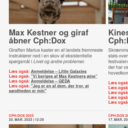
Max Kestner og giraf
Kines
åbner Cph:Dox
Cph:
Giraffen Marius kaster en af landets fremmeste
Skræmmen
instruktører ned i en skov af eksistentielle
stats over
spørgsmål i
Livet og andre problemer.
festivalen
der har væ
Læs også:
Anmeldelse – Little Galaxies
hovedkon
Læs også:
”Vi beriges af Max Kestners øjne”
Læs også:
Anmeldelse – QEDA
Læs også
Læs også:
"Jeg er en af dem, der tror, at
Læs også
sandheden er min"
Læs også
Læs også
Læs også
CPH:DOX 2023
CPH:DOX 2
20. MAR. 2023 | 12:20
17. MAR. 20