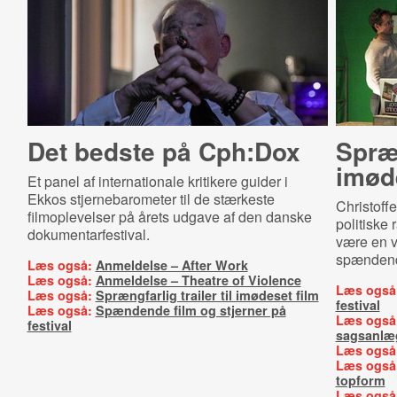
Det bedste på Cph:Dox
Spræn
imød
Et panel af internationale kritikere guider i
Ekkos stjernebarometer til de stærkeste
Christoff
filmoplevelser på årets udgave af den danske
politiske 
dokumentarfestival.
være en v
spændend
Læs også:
Anmeldelse – After Work
Læs også:
Anmeldelse – Theatre of Violence
Læs også
Læs også:
Sprængfarlig trailer til imødeset film
festival
Læs også:
Spændende film og stjerner på
Læs også
festival
sagsanlæ
Læs også
Læs også
topform
Læs også