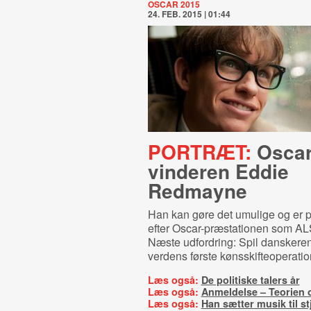
OSCAR 2015
24. FEB. 2015 | 01:44
PORTRÆT:
Oscar
vinderen Eddie
Redmayne
Han kan gøre det umulige og er p
efter Oscar-præstationen som AL
Næste udfordring: Spil danskeren,
verdens første kønsskifteoperatio
Læs også:
De politiske talers år
Læs også:
Anmeldelse – Teorien 
Læs også:
Han sætter musik til s