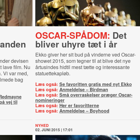
OSCAR-SPÅDOM:
Det
tanden
bliver uhyre tæt i år
Ekko giver her sit bud på vinderne ved Oscar-
under devisen
showet 2015, som tegner til at blive det nye
t lave film. Nu
årtusindes hidtil mest tætte og interessante
. Vi var med,
statuettekapløb.
ilmede bag
Læs også:
Se favoritten gratis med nyt Ekko
Læs også:
Anmeldelse – Birdman
Læs også:
Små overraskelser præger Oscar-
 Redmayne
nomineringer
å vej til
Læs også:
Her er favoritterne
Læs også:
Anmeldelse – Boyhood
NYHED
02. JUNI 2015 | 17:01