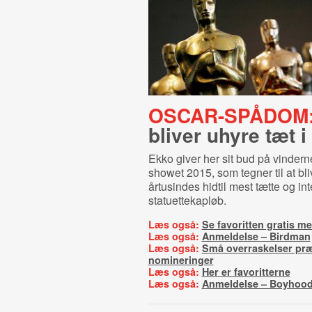
OSCAR-SPÅDOM
bliver uhyre tæt i
Ekko giver her sit bud på vindern
showet 2015, som tegner til at bl
årtusindes hidtil mest tætte og in
statuettekapløb.
Læs også:
Se favoritten gratis m
Læs også:
Anmeldelse – Birdman
Læs også:
Små overraskelser pr
nomineringer
Læs også:
Her er favoritterne
Læs også:
Anmeldelse – Boyhoo