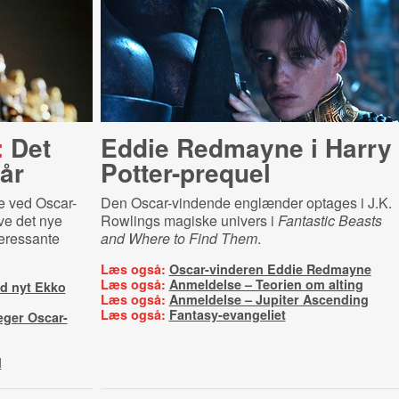
:
Det
Eddie Redmayne i Harry
 år
Potter-prequel
e ved Oscar-
Den Oscar-vindende englænder optages i J.K.
ive det nye
Rowlings magiske univers i
Fantastic Beasts
teressante
and Where to Find Them
.
Læs også:
Oscar-vinderen Eddie Redmayne
Læs også:
Anmeldelse – Teorien om alting
ed nyt Ekko
Læs også:
Anmeldelse – Jupiter Ascending
Læs også:
Fantasy-evangeliet
æger Oscar-
d