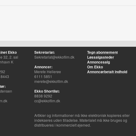
inet Ekko
Sekretariat:
Tegn abonnement
 32, 2. sal
Sekretariat@ekkofilm.dk
Løssalgssteder
nhavn K
Annoncesalg
Annoncer:
Om Ekko
292
Merete Hellerøe
Annoncørbetalt indhold
 8443
6111 5851
merete@ekkofilm.dk
tør:
stensen
Ekko Shortlist:
8838 9292
m.dk
cc@ekkofilm.dk
Artikler og informationer må ikke elektronisk kopieres eller
indekseres uden tilladelse. Materialet må ikke bruges og
distribueres i kommercielt øjemed.