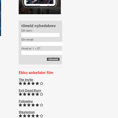
tilmeld nyhedsbrev
Dit navn:
Din email:
Hvad er 1 + 2?
Ekko anbefaler film
The Invite
Evil Dead Burn
Following
Wasteman