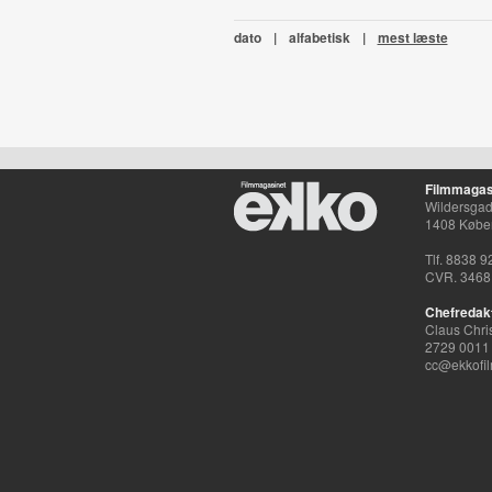
dato
|
alfabetisk
|
mest læste
Filmmagas
Wildersgade
1408 Købe
Tlf. 8838 9
CVR. 3468
Chefredak
Claus Chri
2729 0011
cc@ekkofil