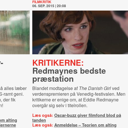
FILMKRITIK
06. SEP. 2015 | 20:08
-
KRITIKERNE:
Redmaynes bedste
præstation
å alles læber
Blandet modtagelse af
The Danish Girl
ved
S-ramt geni.
verdenspremieren på Venedig-festivalen. Men
 der fik
kritikerne er enige om, at Eddie Redmayne
n!
overgår sig selv i titelrollen.
Læs også:
Oscar-buzz giver filmfond blod på
om alting
tanden
tjernerne
Læs også:
Anmeldelse – Teorien om alting