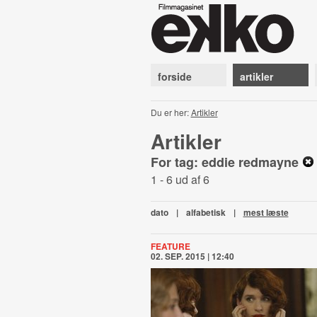
forside
artikler
Du er her:
Artikler
Artikler
For tag: eddie redmayne
1 - 6 ud af 6
dato
|
alfabetisk
|
mest læste
FEATURE
02. SEP. 2015 | 12:40