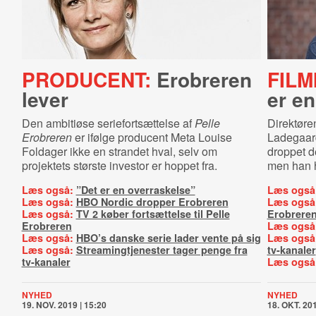
PRODUCENT:
Erobreren
FILM
lever
er en
Den ambitiøse seriefortsættelse af
Pelle
Direktøre
Erobreren
er ifølge producent Meta Louise
Ladegaard
Foldager ikke en strandet hval, selv om
droppet d
projektets største investor er hoppet fra.
men han h
Læs også:
”Det er en overraskelse”
Læs også
Læs også:
HBO Nordic dropper Erobreren
Læs også
Læs også:
TV 2 køber fortsættelse til Pelle
Erobrere
Erobreren
Læs også
Læs også:
HBO’s danske serie lader vente på sig
Læs også
Læs også:
Streamingtjenester tager penge fra
tv-kanaler
tv-kanaler
Læs også
NYHED
NYHED
19. NOV. 2019 | 15:20
18. OKT. 201