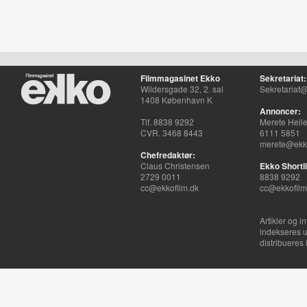
Filmmagasinet Ekko
Sekretariat:
Wildersgade 32, 2. sal
Sekretariat@
1408 København K
Annoncer:
Tlf. 8838 9292
Merete Hell
CVR. 3468 8443
6111 5851
merete@ekko
Chefredaktør:
Claus Christensen
Ekko Shortli
2729 0011
8838 9292
cc@ekkofilm.dk
cc@ekkofilm
Artikler og i
indekseres u
distribueres