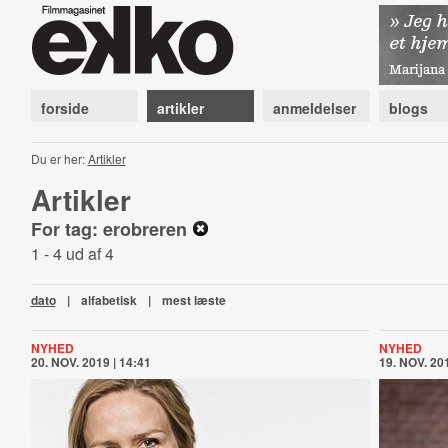
forside
artikler
anmeldelser
blogs
Du er her:
Artikler
Artikler
For tag: erobreren
1 - 4 ud af 4
dato
|
alfabetisk
|
mest læste
NYHED
NYHED
20. NOV. 2019 | 14:41
19. NOV. 201