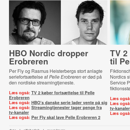
HBO Nordic dropper
TV 2 
Erobreren
til P
Per Fly og Rasmus Heisterbergs stort anlagte
Fiktionsc
seriefortsættelse af
Pelle Erobreren
er død på
Nordics st
den nordiske streamingtjeneste.
Service P
fiktionsstø
Læs også:
TV 2 køber fortsættelse til Pelle
Erobreren
Læs også
Læs også:
HBO’s danske serie lader vente på sig
Læs også
Læs også:
Streamingtjenester tager penge fra
tv-kanaler
tv-kanaler
Læs også
Læs også:
Per Fly skal lave Pelle Erobreren 2