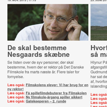
19. NOV. 2013 | 17:15
25. JUNI 201
De skal bestemme
Hvor
Nesgaards skæbne
så m
Se listen over de syv personer, der skal
Hlynur Pá
bestemme, hvem der er rektor på Det Danske
afgangsfi
Filmskole fra marts næste år. Flere taler for
Gudmundss
fornyelse.
har sat de
af, hvorfo
Læs også:
Filmskolens elever: Vi har brug for en
islænding
ny rektor!
Læs også:
Få spillefilmdebuterer fra Filmskolen
Læs også
Læs også:
Ny filmskole-årgang spiller sikkert
Læs også
Læs også:
Gatekeeperen – 2. runde
Læs også
Læs også