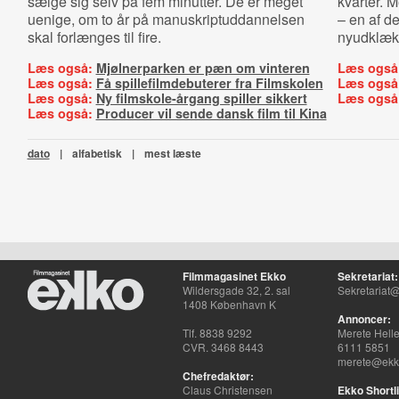
sælge sig selv på fem minutter. De er meget
kvarter. M
uenige, om to år på manuskriptuddannelsen
– en af d
skal forlænges til fire.
nyudklæk
Læs også:
Mjølnerparken er pæn om vinteren
Læs også
Læs også:
Få spillefilmdebuterer fra Filmskolen
Læs også
Læs også:
Ny filmskole-årgang spiller sikkert
Læs også
Læs også:
Producer vil sende dansk film til Kina
dato
|
alfabetisk
|
mest læste
Filmmagasinet Ekko
Sekretariat:
Wildersgade 32, 2. sal
Sekretariat@
1408 København K
Annoncer:
Tlf. 8838 9292
Merete Hell
CVR. 3468 8443
6111 5851
merete@ekko
Chefredaktør:
Claus Christensen
Ekko Shortli