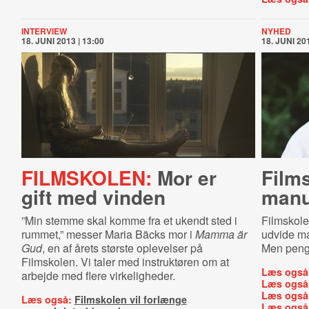
INTERVIEW
NYHED
18. JUNI 2013 | 13:00
18. JUNI 201
FILMSKOLEN:
Mor er
Films
gift med vinden
ma­nu
”Min stemme skal komme fra et ukendt sted i
Filmskole
rummet,” messer Maria Bäcks mor i
Mamma är
udvide man
Gud
, en af årets største oplevelser på
Men peng
Filmskolen. Vi taler med instruktøren om at
Læs også
arbejde med flere virkeligheder.
Læs også
Læs også
Læs også:
Filmskolen vil forlænge
Læs også