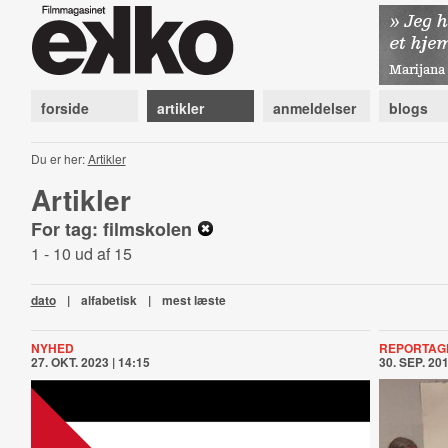
forside
artikler
anmeldelser
blogs
Du er her:
Artikler
Artikler
For tag: filmskolen
1 - 10 ud af 15
dato
|
alfabetisk
|
mest læste
NYHED
REPORTAG
27. OKT. 2023 | 14:15
30. SEP. 201