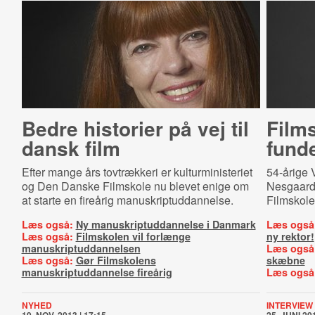
Bedre historier på vej til
Films
dansk film
fund
Efter mange års tovtrækkeri er kulturministeriet
54-årige 
og Den Danske Filmskole nu blevet enige om
Nesgaard
at starte en fireårig manuskriptuddannelse.
Filmskole
Læs også:
Ny manuskriptuddannelse i Danmark
Læs også
Læs også:
Filmskolen vil forlænge
ny rektor!
manuskriptuddannelsen
Læs også
Læs også:
Gør Filmskolens
skæbne
manuskriptuddannelse fireårig
Læs også
NYHED
INTERVIEW