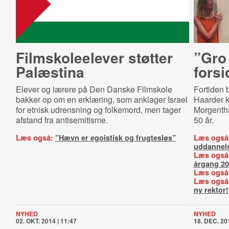
Film­sko­le­e­le­ver støtter
”Gro
Palæstina
forsi
Elever og lærere på Den Danske Filmskole
Fortiden b
bakker op om en erklæring, som anklager Israel
Haarder k
for etnisk udrensning og folkemord, men tager
Morgentha
afstand fra antisemitisme.
50 år.
Læs også:
”Hævn er egoistisk og frugtesløs”
Læs også
uddannel
Læs også
årgang 2
Læs også
Læs også
ny rektor!
NYHED
NYHED
02. OKT. 2014 | 11:47
18. DEC. 201