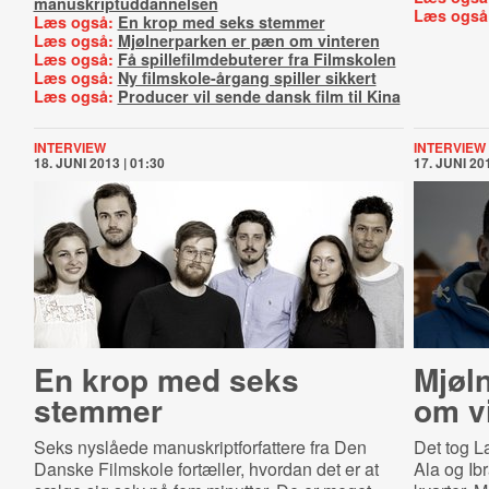
manuskriptuddannelsen
Læs også
Læs også:
En krop med seks stemmer
Læs også:
Mjølnerparken er pæn om vinteren
Læs også:
Få spillefilmdebuterer fra Filmskolen
Læs også:
Ny filmskole-årgang spiller sikkert
Læs også:
Producer vil sende dansk film til Kina
INTERVIEW
INTERVIEW
18. JUNI 2013 | 01:30
17. JUNI 201
En krop med seks
Mjøl
stemmer
om v
Seks nyslåede manuskriptforfattere fra Den
Det tog L
Danske Filmskole fortæller, hvordan det er at
Ala og Ib