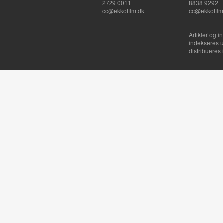
2729 0011
8838 9292
cc@ekkofilm.dk
cc@ekkofilm
Artikler og i
indekseres u
distribueres