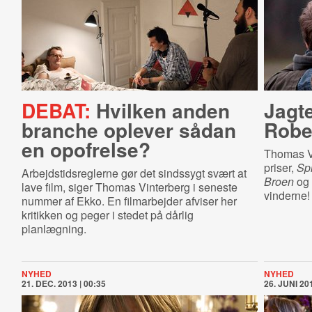
DEBAT:
Hvilken anden
Jagt
branche oplever sådan
Robe
en opofrelse?
Thomas V
priser,
Spi
Arbejdstidsreglerne gør det sindssygt svært at
Broen
og
lave film, siger Thomas Vinterberg i seneste
vinderne!
nummer af Ekko. En filmarbejder afviser her
kritikken og peger i stedet på dårlig
planlægning.
NYHED
NYHED
21. DEC. 2013 | 00:35
26. JUNI 201