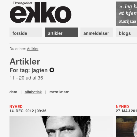
forside
artikler
anmeldelser
blogs
Du er her:
Artikler
Artikler
For tag: jagten
11 - 20 ud af 36
dato
|
alfabetisk
|
mest læste
NYHED
NYHED
14. DEC. 2012 | 09:36
27. MAJ 201