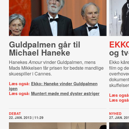
Guldpalmen går til
EKK
Michael Haneke
og tv
Hanekes
Amour
vinder Guldpalmen, mens
Ekko kår
Mads Mikkelsen får prisen for bedste mandlige
film og d
skuespiller i Cannes.
overhoved
dokumenta
Læs også:
Ekko: Haneke vinder Guldpalmen
skuffelser
igen
Læs også:
Muntert møde med dyster østriger
Læs også
Læs også
DEBAT
NYHED
22. JAN. 2013 | 11:29
27. JAN. 201