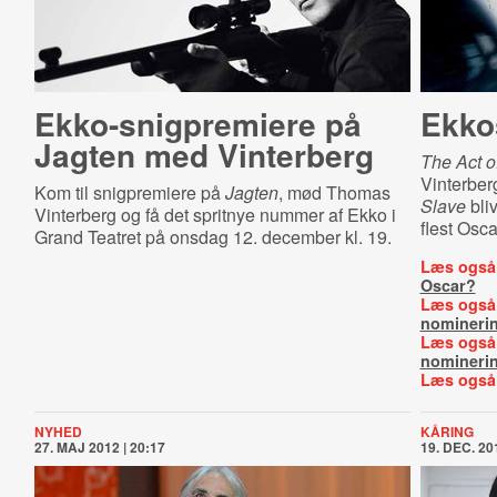
Ek­ko-​snig­pre­mi­e­re på
Ekko
Jagten med Vinterberg
The Act of
Vinterberg
Kom til snigpremiere på
Jagten
, mød Thomas
Slave
bliv
Vinterberg og få det spritnye nummer af Ekko i
flest Osc
Grand Teatret på onsdag 12. december kl. 19.
Læs også
Oscar?
Læs også
nomineri
Læs også
nomineri
Læs også
NYHED
KÅRING
27. MAJ 2012 | 20:17
19. DEC. 201