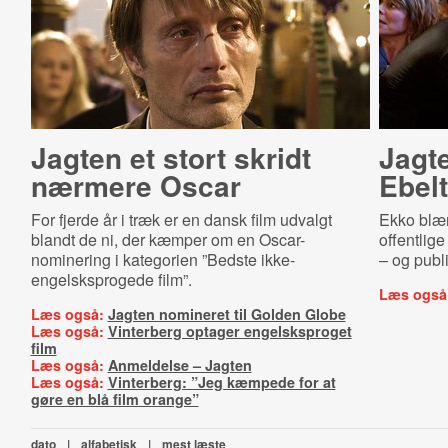
Jagten et stort skridt
Jagte
nærmere Oscar
Ebelt
For fjerde år i træk er en dansk film udvalgt
Ekko blæn
blandt de ni, der kæmper om en Oscar-
offentlig
nominering i kategorien ”Bedste ikke-
– og publ
engelsksprogede film”.
Læs også
Læs også:
Jagten nomineret til Golden Globe
Læs også:
Vinterberg optager engelsksproget
film
Læs også:
Anmeldelse – Jagten
Læs også:
Vinterberg: ”Jeg kæmpede for at
gøre en blå film orange”
dato
|
alfabetisk
|
mest læste