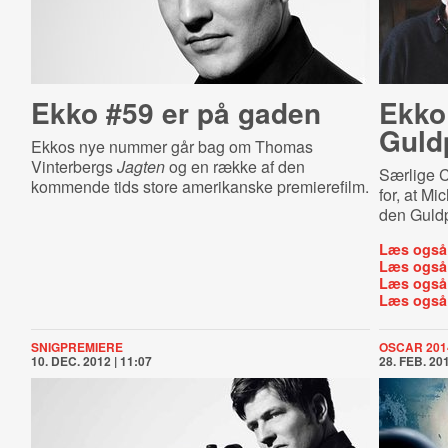
Ekko #59 er på gaden
Ekko
Guld
Ekkos nye nummer går bag om Thomas
Vinterbergs
Jagten
og en række af den
Særlige 
kommende tids store amerikanske premierefilm.
for, at M
den Guldp
Læs også
Læs også
Læs også
Læs også
SNIGPREMIERE
OSCAR 201
10. DEC. 2012 | 11:07
28. FEB. 201