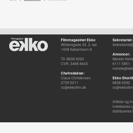
Filmmagasinet Ekko
Sekretariat:
Wildersgade 32, 2. sal
Sekretariat@
1408 København K
Annoncer:
Tlf. 8838 9292
Merete Hell
CVR. 3468 8443
6111 5851
merete@ekko
Chefredaktør:
Claus Christensen
Ekko Shortli
2729 0011
8838 9292
cc@ekkofilm.dk
cc@ekkofilm
Artikler og i
indekseres u
distribueres