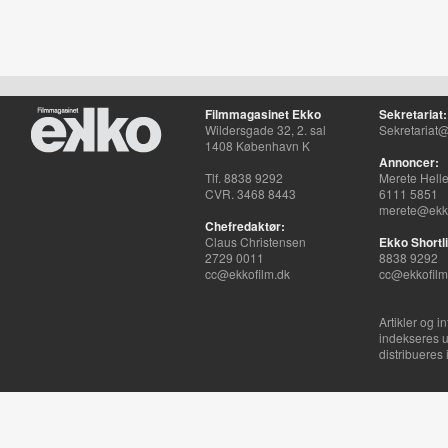
Filmmagasinet Ekko
Sekretariat:
Wildersgade 32, 2. sal
Sekretariat@
1408 København K
Annoncer:
Tlf. 8838 9292
Merete Hell
CVR. 3468 8443
6111 5851
merete@ekko
Chefredaktør:
Claus Christensen
Ekko Shortli
2729 0011
8838 9292
cc@ekkofilm.dk
cc@ekkofilm
Artikler og i
indekseres u
distribueres