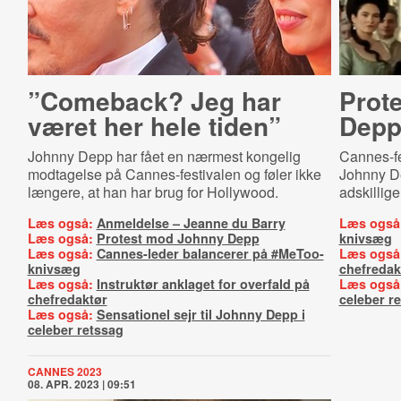
”Comeback? Jeg har
Prot
været her hele tiden”
Dep
Johnny Depp har fået en nærmest kongelig
Cannes-fes
modtagelse på Cannes-festivalen og føler ikke
Johnny De
længere, at han har brug for Hollywood.
adskillig
Læs også:
Anmeldelse – Jeanne du Barry
Læs også
Læs også:
Protest mod Johnny Depp
knivsæg
Læs også:
Cannes-leder balancerer på #MeToo-
Læs også
knivsæg
chefredak
Læs også:
Instruktør anklaget for overfald på
Læs også
chefredaktør
celeber r
Læs også:
Sensationel sejr til Johnny Depp i
celeber retssag
CANNES 2023
08. APR. 2023 | 09:51