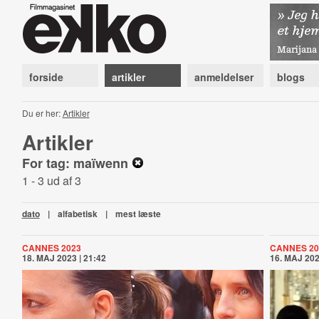
forside
artikler
anmeldelser
blogs
Du er her:
Artikler
Artikler
For tag: maïwenn
1 - 3 ud af 3
dato
|
alfabetisk
|
mest læste
CANNES 2023
CANNES 20
18. MAJ 2023 | 21:42
16. MAJ 202