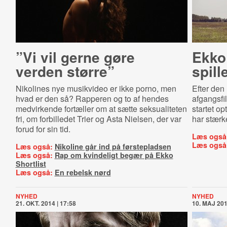
”Vi vil gerne gøre
Ekko S
verden større”
spil­l
Nikolines nye musikvideo er ikke porno, men
Efter den
hvad er den så? Rapperen og to af hendes
afgangsf
medvirkende fortæller om at sætte seksualiteten
startet opt
fri, om forbilledet Trier og Asta Nielsen, der var
har stærk
forud for sin tid.
Læs også
Læs også
Læs også:
Nikoline går ind på førstepladsen
Læs også:
Rap om kvindeligt begær på Ekko
Shortlist
Læs også:
En rebelsk nørd
NYHED
NYHED
21. OKT. 2014 | 17:58
10. MAJ 201