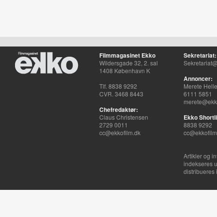
Filmmagasinet Ekko
Sekretariat:
Wildersgade 32, 2. sal
Sekretariat@
1408 København K
Annoncer:
Tlf. 8838 9292
Merete Hell
CVR. 3468 8443
6111 5851
merete@ekko
Chefredaktør:
Claus Christensen
Ekko Shortli
2729 0011
8838 9292
cc@ekkofilm.dk
cc@ekkofilm
Artikler og i
indekseres u
distribueres