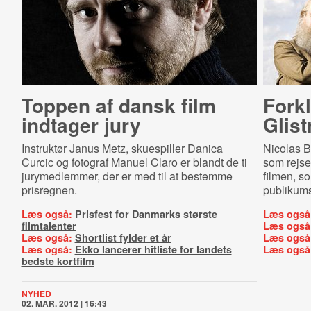
Toppen af dansk film
Fork
indtager jury
Glist
Instruktør Janus Metz, skuespiller Danica
Nicolas B
Curcic og fotograf Manuel Claro er blandt de ti
som rejs
jurymedlemmer, der er med til at bestemme
filmen, so
prisregnen.
publikums
Læs også:
Prisfest for Danmarks største
Læs også
filmtalenter
Læs også
Læs også:
Shortlist fylder et år
Læs også
Læs også:
Ekko lancerer hitliste for landets
Læs også
bedste kortfilm
NYHED
02. MAR. 2012 | 16:43