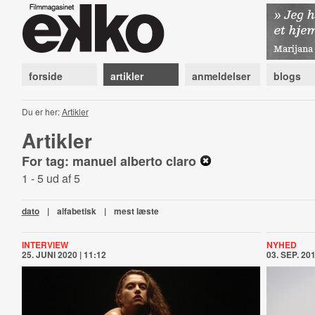
forside
artikler
anmeldelser
blogs
Du er her:
Artikler
Artikler
For tag: manuel alberto claro
1 - 5 ud af 5
dato
|
alfabetisk
|
mest læste
INTERVIEW
NYHED
25. JUNI 2020 | 11:12
03. SEP. 201