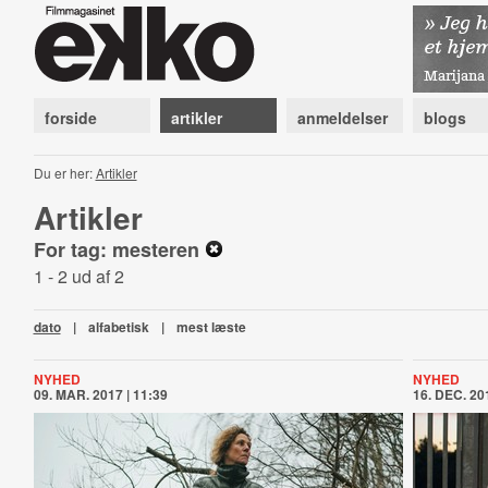
forside
artikler
anmeldelser
blogs
Du er her:
Artikler
Artikler
For tag: mesteren
1 - 2 ud af 2
dato
|
alfabetisk
|
mest læste
NYHED
NYHED
09. MAR. 2017 | 11:39
16. DEC. 201