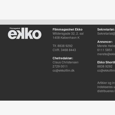
Filmmagasinet Ekko
Sekretariat:
Wildersgade 32, 2. sal
Sekretariat@
1408 København K
Annoncer:
Tlf. 8838 9292
Merete Hell
CVR. 3468 8443
6111 5851
merete@ekko
Chefredaktør:
Claus Christensen
Ekko Shortli
2729 0011
8838 9292
cc@ekkofilm.dk
cc@ekkofilm
Artikler og i
indekseres u
distribueres