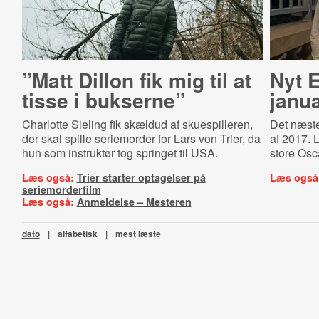
”Matt Dillon fik mig til at
Nyt 
tisse i bukserne”
janu
Charlotte Sieling fik skældud af skuespilleren,
Det næst
der skal spille seriemorder for Lars von Trier, da
af 2017. L
hun som instruktør tog springet til USA.
store Osc
Læs også:
Trier starter optagelser på
Læs også
seriemorderfilm
Læs også:
Anmeldelse – Mesteren
dato
|
alfabetisk
|
mest læste