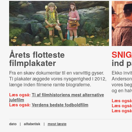
Årets flotteste
SNIG
filmplakater
ind 
Fra en skæv dokumentar til en vanvittig gyser.
Ekko invi
Ti plakater æggede vores nysgerrighed i 2012,
Anderso
længe inden filmene ramte biograferne.
vores beg
og en halv
Læs også:
Ti af filmhistoriens mest alternative
julefilm
Læs også
Læs også:
Verdens bedste fodboldfilm
Læs også
Læs også
dato
|
alfabetisk
|
mest læste