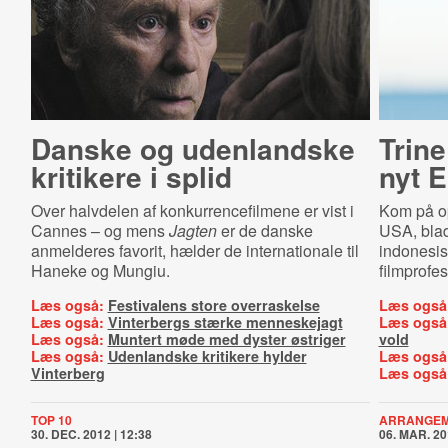
Danske og udenlandske
Trin
kritikere i splid
nyt 
Over halvdelen af konkurrencefilmene er vist i
Kom på op
Cannes – og mens
Jagten
er de danske
USA, blad
anmelderes favorit, hælder de internationale til
indonesis
Haneke og Mungiu.
filmprofes
Læs også:
Festivalens store overraskelse
Læs også
Læs også:
Vinterbergs stærke menneskejagt
Læs også
Læs også:
Muntert møde med dyster østriger
vold
Læs også:
Udenlandske kritikere hylder
Læs også
Vinterberg
Læs også
TOP 10
ARRANGE
30. DEC. 2012 | 12:38
06. MAR. 20