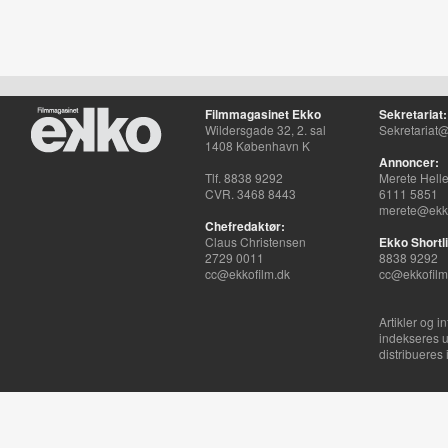
Filmmagasinet Ekko
Sekretariat:
Wildersgade 32, 2. sal
Sekretariat@
1408 København K
Annoncer:
Tlf. 8838 9292
Merete Hell
CVR. 3468 8443
6111 5851
merete@ekko
Chefredaktør:
Claus Christensen
Ekko Shortli
2729 0011
8838 9292
cc@ekkofilm.dk
cc@ekkofilm
Artikler og i
indekseres u
distribueres