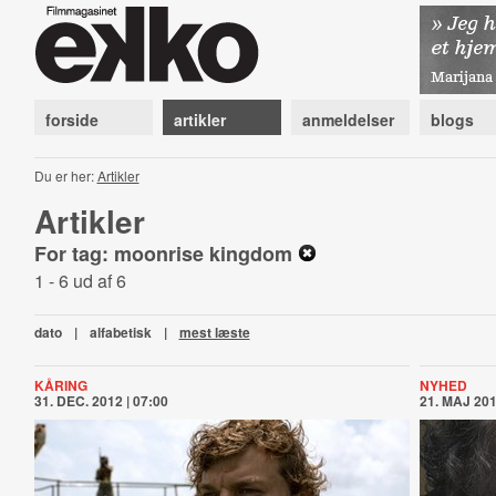
forside
artikler
anmeldelser
blogs
Du er her:
Artikler
Artikler
For tag: moonrise kingdom
1 - 6 ud af 6
dato
|
alfabetisk
|
mest læste
KÅRING
NYHED
31. DEC. 2012 | 07:00
21. MAJ 201