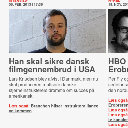
INTERVIEW
NYHED
05. FEB. 2013 | 17:36
19. NOV. 201
Han skal sikre dansk
HBO 
filmgennembrud i USA
Erob
Lars Knudsen blev afvist i Danmark, men nu
Per Fly o
skal produceren realisere danske
serieforts
stjerneinstruktørers drømme om succes på
den nordi
amerikansk.
Læs også
Erobrere
Læs også:
Branchen hilser instruktøralliance
Læs også
velkommen
Læs også
tv-kanaler
Læs også