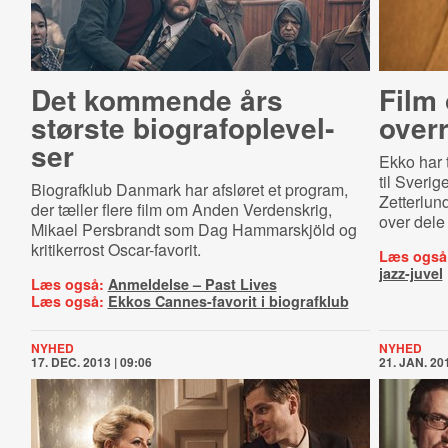
Det kommende års
Film
største bi­o­gra­fop­le­vel­
over
ser
Ekko har 
til Sverig
Biografklub Danmark har afsløret et program,
Zetterlun
der tæller flere film om Anden Verdenskrig,
over dele 
Mikael Persbrandt som Dag Hammarskjöld og
kritikerrost Oscar-favorit.
Læs også
jazz-juvel
Læs også:
Anmeldelse – Past Lives
Læs også:
Ekkos Cannes-favorit i biografklub
NYHED
NYHED
17. DEC. 2013 | 09:06
21. JAN. 201