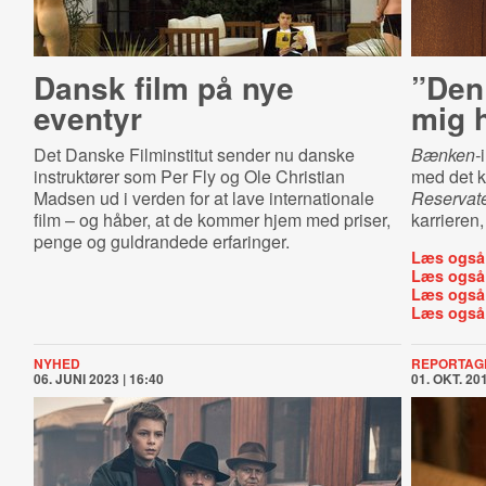
Dansk film på nye
”Den 
eventyr
mig h
Det Danske Filminstitut sender nu danske
Bænken-
instruktører som Per Fly og Ole Christian
med det k
Madsen ud i verden for at lave internationale
Reservate
film – og håber, at de kommer hjem med priser,
karrieren,
penge og guldrandede erfaringer.
Læs også
Læs også
Læs også
Læs også
NYHED
REPORTAG
06. JUNI 2023 | 16:40
01. OKT. 201