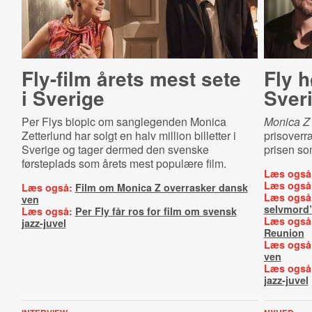
Fly-film årets mest sete
Fly h
i Sverige
Sver
Per Flys biopic om sanglegenden Monica
Monica Z
Zetterlund har solgt en halv million billetter i
prisoverr
Sverige og tager dermed den svenske
prisen so
førsteplads som årets mest populære film.
Læs også
Læs også
Læs også:
Film om Monica Z overrasker dansk
Læs også
ven
selvmord
Læs også:
Per Fly får ros for film om svensk
Læs også
jazz-juvel
Reunion
Læs også
ven
Læs også
jazz-juvel