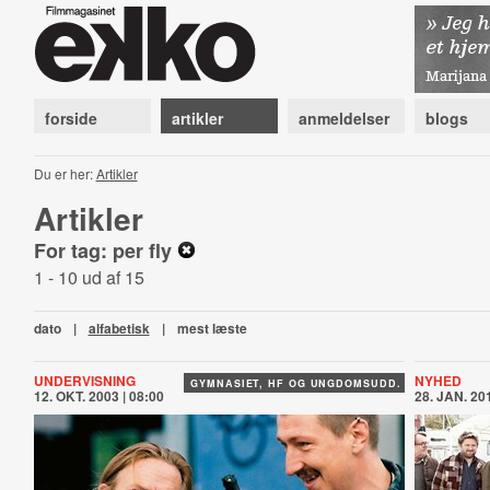
forside
artikler
anmeldelser
blogs
Du er her:
Artikler
Artikler
For tag: per fly
1 - 10 ud af 15
dato
|
alfabetisk
|
mest læste
UNDERVISNING
NYHED
GYMNASIET, HF OG UNGDOMSUDD.
12. OKT. 2003 | 08:00
28. JAN. 201