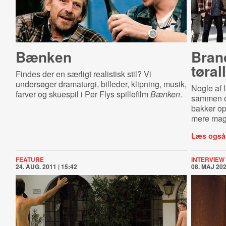
Bænken
Branc
tøral
Findes der en særligt realistisk stil? Vi
undersøger dramaturgi, billeder, klipning, musik,
Nogle af l
farver og skuespil i Per Flys spillefilm
Bænken
.
sammen om
bakker op
mere magt
Læs også
FEATURE
INTERVIEW
24. AUG. 2011 | 15:42
08. MAJ 202