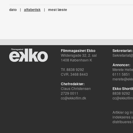
dato
|
alfabetisk
|
mest læste
Filmmagasinet Ekko
Sekretariat:
Wildersgade 32, 2. sal
Sekretariat@
1408 København K
Annoncer:
Tlf. 8838 9292
Merete Hell
CVR. 3468 8443
6111 5851
merete@ekko
Chefredaktør:
Claus Christensen
Ekko Shortli
2729 0011
8838 9292
cc@ekkofilm.dk
cc@ekkofilm
Artikler og i
indekseres u
distribueres