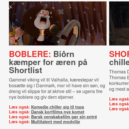
BOBLERE:
Biôrn
SHOR
kæmper for æren på
chill
Shortlist
Thomas D
Thomas Er
Gammel viking vil til Valhalla, kærestepar vil
konkurren
bosætte sig i Danmark, mor vil have sin søn, og
og mest al
dreng vil slippe for at skrive stil – se ugens fire
nye boblere og giv dem stjerner.
Læs også
Læs også
Læs også:
Komedie chiller sig til tops
Læs også
Læs også:
Dansk kortfilms nye komet
Læs også:
Barsk venskabsfilm gør sin entré
Læs også:
Multitalent med modvilje