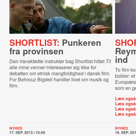
SHORTLIST:
Punkeren
SHOR
fra provinsen
Reym
ind
Den iranskfødte instruktør bag Shortlist-hittet
Til
alle mine venner
interesserer sig ikke for
To film k
debatten om etnisk mangfoldighed i dansk film.
bobler: e
For Behrouz Bigdeli handler livet om musik og
Europæisk
film.
som en ge
Læs også
Læs også
Læs også
Læs også
NYHED
NYHED
17. SEP. 2013 | 10:06
16. SEP. 201