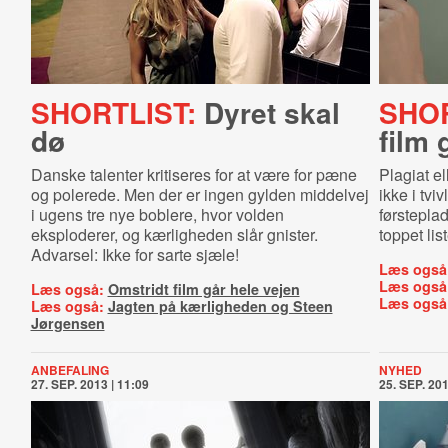
SHORTLIST:
Dyret skal
SHOR
dø
film 
Danske talenter kritiseres for at være for pæne
Plagiat el
og polerede. Men der er ingen gylden middelvej
ikke i tvi
i ugens tre nye boblere, hvor volden
førsteplad
eksploderer, og kærligheden slår gnister.
toppet lis
Advarsel: Ikke for sarte sjæle!
Læs også
Læs også
Læs også:
Omstridt film går hele vejen
Læs også
Læs også:
Jagten på kærligheden og Steen
Jørgensen
ANBEFALING
NYHED
27. SEP. 2013 | 11:09
25. SEP. 201