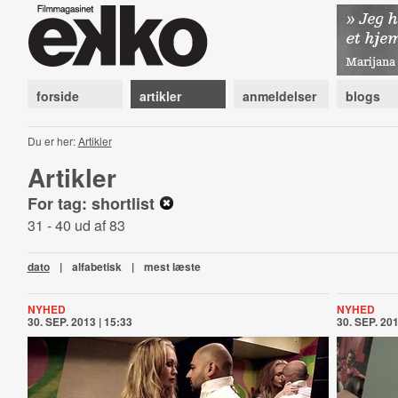
forside
artikler
anmeldelser
blogs
Du er her:
Artikler
Artikler
For tag: shortlist
31 - 40 ud af 83
dato
|
alfabetisk
|
mest læste
NYHED
NYHED
30. SEP. 2013 | 15:33
30. SEP. 201