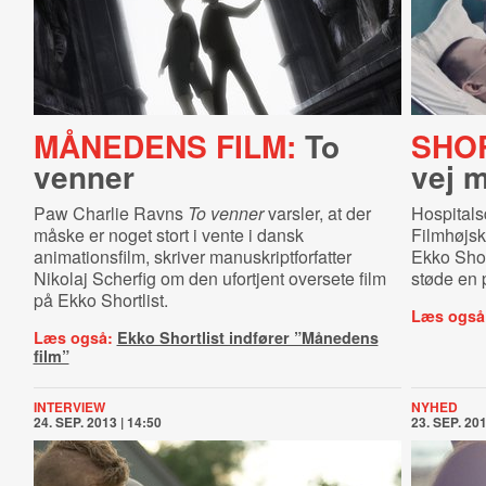
MÅNEDENS FILM:
To
SHOR
venner
vej 
Paw Charlie Ravns
To venner
varsler, at der
Hospital
måske er noget stort i vente i dansk
Filmhøjsk
animationsfilm, skriver manuskriptforfatter
Ekko Shor
Nikolaj Scherfig om den ufortjent oversete film
støde en 
på Ekko Shortlist.
Læs også
Læs også:
Ekko Shortlist indfører ”Månedens
film”
INTERVIEW
NYHED
24. SEP. 2013 | 14:50
23. SEP. 201