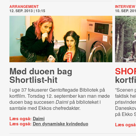
ARRANGEMENT
INTERVIEW
12. SEP. 2013 | 13:15
10. SEP. 201
Mød duoen bag
SHOR
Shortlist-hit
kort
I uge 37 fokuserer Gentoftegade Bibliotek på
”Scenen p
kortfilm. Torsdag 12. september kan man møde
faktisk he
duoen bag succesen
Daimi
på biblioteket i
prisvinde
samtale med Ekkos chefredaktør.
Daneskov,
på Ekko Sh
Læs også:
Daimi
Læs også:
Den dynamiske kvindeduo
Læs også