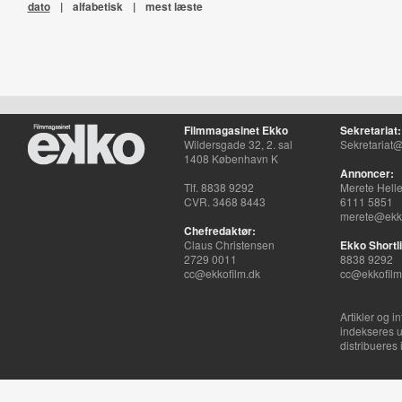
dato
|
alfabetisk
|
mest læste
Filmmagasinet Ekko
Sekretariat:
Wildersgade 32, 2. sal
Sekretariat@
1408 København K
Annoncer:
Tlf. 8838 9292
Merete Hell
CVR. 3468 8443
6111 5851
merete@ekko
Chefredaktør:
Claus Christensen
Ekko Shortli
2729 0011
8838 9292
cc@ekkofilm.dk
cc@ekkofilm
Artikler og i
indekseres u
distribueres