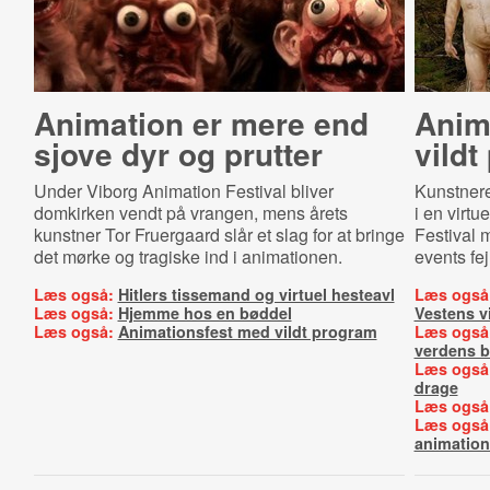
Animation er mere end
Anim
sjove dyr og prutter
vildt
Under Viborg Animation Festival bliver
Kunstnere
domkirken vendt på vrangen, mens årets
i en virtu
kunstner Tor Fruergaard slår et slag for at bringe
Festival 
det mørke og tragiske ind i animationen.
events fej
Læs også:
Hitlers tissemand og virtuel hesteavl
Læs også
Læs også:
Hjemme hos en bøddel
Vestens vi
Læs også:
Animationsfest med vildt program
Læs også
verdens b
Læs også
drage
Læs også
Læs også
animatio