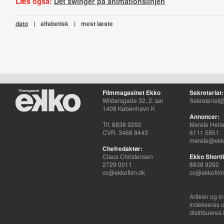
Læs også:
Det swinger på animationslinjen
dato
|
alfabetisk
|
mest læste
Filmmagasinet Ekko
Sekretariat:
Wildersgade 32, 2. sal
Sekretariat@
1408 København K
Annoncer:
Tlf. 8838 9292
Merete Hell
CVR. 3468 8443
6111 5851
merete@ekko
Chefredaktør:
Claus Christensen
Ekko Shortli
2729 0011
8838 9292
cc@ekkofilm.dk
cc@ekkofilm
Artikler og i
indekseres u
distribueres