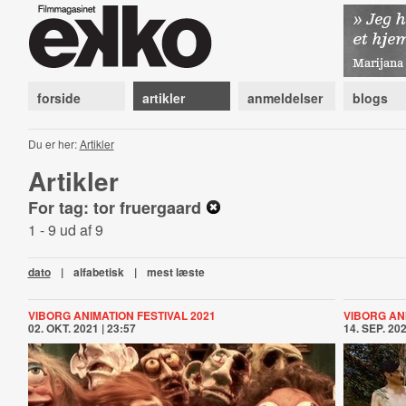
forside
artikler
anmeldelser
blogs
Du er her:
Artikler
Artikler
For tag: tor fruergaard
1 - 9 ud af 9
dato
|
alfabetisk
|
mest læste
VIBORG ANIMATION FESTIVAL 2021
VIBORG ANI
02. OKT. 2021 | 23:57
14. SEP. 202