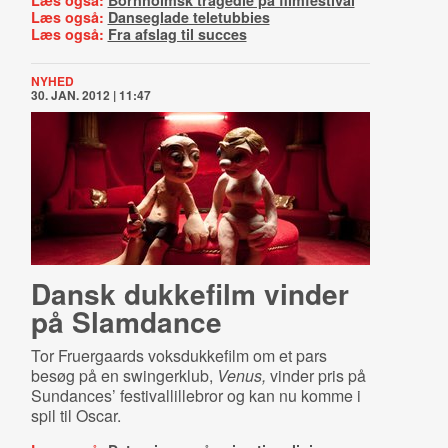
Læs også:
Bornholmsk tragedie på filmfestival
Læs også:
Danseglade teletubbies
Læs også:
Fra afslag til succes
NYHED
30. JAN. 2012 | 11:47
Dansk dukkefilm vinder
på Slamdance
Tor Fruergaards voksdukkefilm om et pars
besøg på en swingerklub,
Venus,
vinder pris på
Sundances’ festivallillebror og kan nu komme i
spil til Oscar.