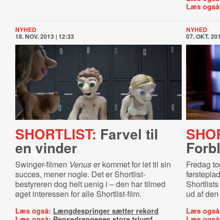
Læs også
NYHED
NYHED
18. NOV. 2013 | 12:33
07. OKT. 201
SHORTLIST:
Farvel til
SHOR
en vinder
Forb
Swinger-filmen
Venus
er kommet for let til sin
Fredag t
succes, mener nogle. Det er Shortlist-
førstepla
bestyreren dog helt uenig i – den har tilmed
Shortlists
øget interessen for alle Shortlist-film.
ud af den
Læs også:
Længdespringer sætter rekord
Læs også
Læs også:
Rensedrengenes store triumf
Læs også