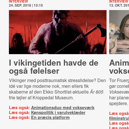
INTERVIEW
INTERVIEW
24. SEP. 2018 | 13:15
13. OKT. 201
I vikingetiden havde de
Anim
også følelser
voks
Vikinger med posttraumatisk stresslidelse? Den
Tor Fruer
idé var lige moderne nok, men ellers fik
gør comeb
skaberne af den Ekko Shortlist-aktuelle
År 805
Voksevæ
frie tøjler af Kroppedal Museum.
har plane
spejdere.
Læs også:
Animationsduo med vokseværk
Læs også:
Kønspolitik i varulveklæder
Læs også
Læs også:
En præcis platform
filminstru
Læs også
Læs også