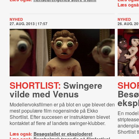
Læs også
NYHED
NYHED
27. AUG. 2013 | 17:57
26. AUG. 20
SHORTLIST:
Swingere
SHOR
vilde med Venus
Besøg
eksp
Modellervoksfilmen er på blot en uge blevet den
mest populære film nogensinde på Ekko
En modell
Shortlist. Efter succesen er instruktøren blevet
striptease
kontaktet af flere af landets swinger-klubber.
andenplad
Shortlist 
Læs også:
Besøgstallet er eksploderet