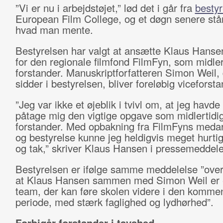
”Vi er nu i arbejdstøjet,” lød det i går fra
bestyr
European Film College, og et døgn senere står 
hvad man mente.
Bestyrelsen har valgt at ansætte Klaus Hansen
for den regionale filmfond FilmFyn, som midler
forstander. Manuskriptforfatteren Simon Weil, 
sidder i bestyrelsen, bliver foreløbig viceforsta
”Jeg var ikke et øjeblik i tvivl om, at jeg havde l
påtage mig den vigtige opgave som midlertidi
forstander. Med opbakning fra FilmFyns meda
og bestyrelse kunne jeg heldigvis meget hurtigt
og tak,” skriver Klaus Hansen i pressemeddele
Bestyrelsen er ifølge samme meddelelse ”over
at Klaus Hansen sammen med Simon Weil er 
team, der kan føre skolen videre i den komme
periode, med stærk faglighed og lydhørhed”.
Forbigår forstander i tavshed