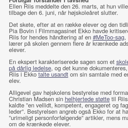
Ellen Riis meddelte den 26. marts, at hun vill
tilbage den 6. juni, når højskoleåret slutter.
Det skete, efter at en række elever og den tidl
Pia Bovin i Filmmagasinet Ekko havde kritiser
Riis for hendes håndtering af en
#MeToo-sag
,
lærer på skolen gennem flere år krænkede adsk
elever.
En ekspert karakteriserede sagen som et
skol
på dårlig ledelse
, og det kunne dokumenteres, 
Riis i Ekko
talte usandt
om sin samtale med e
elev.
Alligevel gav højskolens bestyrelse med form
Christian Madsen sin
helhjertede støtte
til Ri
kaldte ”en vellidt, kompetent, engageret og fag
leder”. Bestyrelsen angreb også Ekko for at h
”urimeligt personforfølgende” artikler, mens m
om de krænkede elever.