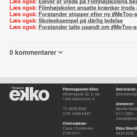
Læs også:
Elever er vrede på Filmhøjskolens be
Læs også:
Filmhøjskolen ansatte krænker trods 
Læs også:
Forstander stopper efter ny #MeToo-
Læs også:
Skoleeksempel på dårlig ledelse
Læs også:
Forstander talte usandt om #MeToo-
0 kommentarer
Filmmagasinet Ekko
Sekretariat:
Wildersgade 32, 2. sal
Sekretariat@
1408 København K
Annoncer:
Tlf. 8838 9292
Merete Hell
CVR. 3468 8443
6111 5851
merete@ekko
Chefredaktør:
Claus Christensen
Ekko Shortli
2729 0011
8838 9292