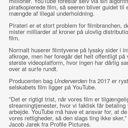
millioner. YouTube foreslår selv via sin algorit
piratkopierede film, så seeren bliver guidet til
mængde af illegal underholdning.
Pirateri er et stort problem for filmbranchen, d
mister milliarder af kroner på ulovlig distributi
film.
Normalt huserer filmtyvene på lyssky sider i in
afkroge, men her foregår det helt offentligt på
største videoplatform, hvor ingen har dårlig sa
over at surfe rundt.
Producenten bag
Underverden
fra 2017 er ryst
selskabets film ligger på YouTube.
”Det er rigtigt trist, når vores film er tilgængel
streamingtjenester, hvor vi faktisk får betaling 
arbejde. YouTube må have et ansvar for, at de
vores rettigheder, så den slags ting ikke sker,”
Jacob Jarek fra Profile Pictures.