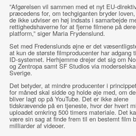
”Afgørelsen vil sammen med et nyt EU-direkti
præcedens for, om techgiganten bryder loven
de ikke udviser en høj indsats i samarbejde m
rettighedshaverne for at fjerne filmene på dere
platform,” siger Maria Frydenslund.
Set med Fredenslunds øjne er det væsentligst
at kun de største filmproducenter har adgang t
ID-systemet. Herhjemme drejer det sig om No
og Zentropa samt SF Studios via moderselskab
Sverige.
Det betyder, at mindre producenter i principp
for måned skal sidde og holde øje med, om der
bliver lagt op på YouTube. Det er ikke alene
tidskrævende på en tjeneste, hvor der hvert mi
uploadet omkring 500 timers materiale. Det k
være sin sag at finde frem til en bestemt film 
milliarder af videoer.