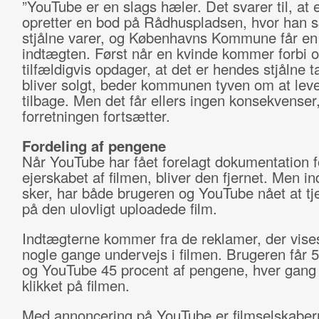
”YouTube er en slags hæler. Det svarer til, at
opretter en bod på Rådhuspladsen, hvor han 
stjålne varer, og Københavns Kommune får en 
indtægten. Først når en kvinde kommer forbi 
tilfældigvis opdager, at det er hendes stjålne t
bliver solgt, beder kommunen tyven om at lev
tilbage. Men det får ellers ingen konsekvenser
forretningen fortsætter.
Fordeling af pengene
Når YouTube har fået forelagt dokumentation f
ejerskabet af filmen, bliver den fjernet. Men i
sker, har både brugeren og YouTube nået at t
på den ulovligt uploadede film.
Indtægterne kommer fra de reklamer, der vises
nogle gange undervejs i filmen. Brugeren får 
og YouTube 45 procent af pengene, hver gang 
klikket på filmen.
Med annoncering på YouTube er filmselskabern