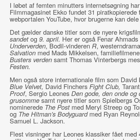
I løbet af femten minutters internetsøgning har
Filmmagasinet Ekko fundet 31 piratkopierede f
webportalen YouTube, hvor brugerne kan dele 
Det gælder danske titler som de nyere krigsfi
sandet
og
9. april.
Her er også Fenar Ahmads
Underverden
, Bodil-vinderen
R
, westerndram
Salvation
med Mads Mikkelsen, familiefilmen
Busters verden
samt Thomas Vinterbergs mes
Festen.
Men også store internationale film som David 
Blue Velvet,
David Finchers
Fight Club,
Taran
Proof
, Sergio Leones
Den gode, den onde og 
grusomme
samt nyere titler som Spielbergs O
nominerede
The Post
med Meryl Streep og T
og
The Hitman’s Bodyguard
med Ryan Reynol
Samuel L. Jackson.
Flest visninger har Leones klassiker fået med 