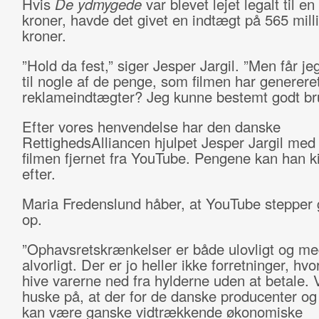
Hvis
De ydmygede
var blevet lejet legalt til en
kroner, havde det givet en indtægt på 565 mill
kroner.
”Hold da fest,” siger Jesper Jargil. ”Men får j
til nogle af de penge, som filmen har genereret
reklameindtægter? Jeg kunne bestemt godt br
Efter vores henvendelse har den danske
RettighedsAlliancen hjulpet Jesper Jargil med 
filmen fjernet fra YouTube. Pengene kan han k
efter.
Maria Fredenslund håber, at YouTube stepper 
op.
”Ophavsretskrænkelser er både ulovligt og me
alvorligt. Der er jo heller ikke forretninger, hv
hive varerne ned fra hylderne uden at betale. V
huske på, at der for de danske producenter og
kan være ganske vidtrækkende økonomiske