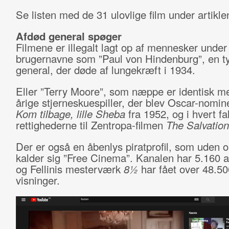
Se listen med de 31 ulovlige film under artikle
Afdød general spøger
Filmene er illegalt lagt op af mennesker under
brugernavne som ”Paul von Hindenburg”, en t
general, der døde af lungekræft i 1934.
Eller ”Terry Moore”, som næppe er identisk m
årige stjerneskuespiller, der blev Oscar-nomine
Kom tilbage, lille Sheba
fra 1952, og i hvert fa
rettighederne til Zentropa-filmen
The Salvation
Der er også en åbenlys piratprofil, som uden
kalder sig ”Free Cinema”. Kanalen har 5.160 
og Fellinis mesterværk
8½
har fået over 48.50
visninger.