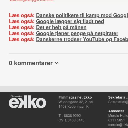
Læs også:
Danske politikere til kamp mod Goog
Læs også:
Google lægger sig fladt ned
Læs også:
Det er helt på månen
Læs også:
Google tjener penge på netpirater
Læs også:
Danskerne trodser YouTube og Face
0 kommentarer
Filmmagasinet Ekko
Sekretariat:
Wildersgade 32, 2. sal
Sekretariat@
1408 København K
Annoncer:
Tlf. 8838 9292
Merete Hell
CVR. 3468 8443
6111 5851
merete@ekko