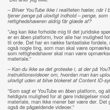
– Bliver YouTube ikke i realiteten hæler, når I b
tjener penge på ulovligt indhold – penge, som
rettighedshaveren aldrig får glæde af?
”Jeg kan ikke forholde mig til det juridiske spø
er en åben platform, hvor alle har mulighed f
til orde. Det har en række fantastiske fordele,
også nogle ting, som man skal være opmærk
som rettighedshaver skal man være opmærkso
materiale.”
– Kan du ikke se det groteske i, at der på YouT
instruktionsvideoer om, hvordan man kan uplo
ulovligt uden at blive blokeret af Content ID-s
”Som sagt er YouTube en åben platform, og al
heldigvis mulighed for at gøre indsigelser mod
materiale, man ikke mener bør være der. Det 
også de pågældende videoer.”