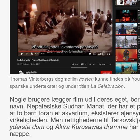
Thomas Vinterbergs dogmefilm
kunne findes på Yo
Festen
spanske undertekster og under titlen
.
La Celebración
Nogle brugere lægger film ud i deres eget, bor
navn. Nepalesiske Sudhan Mahat, der har et pr
af to børn foran et akvarium, eksisterer øjensyn
virkeligheden. Men rettighederne til Tarkovski
yderste dom
og
Akira Kurosawas drømme
har
næppe.