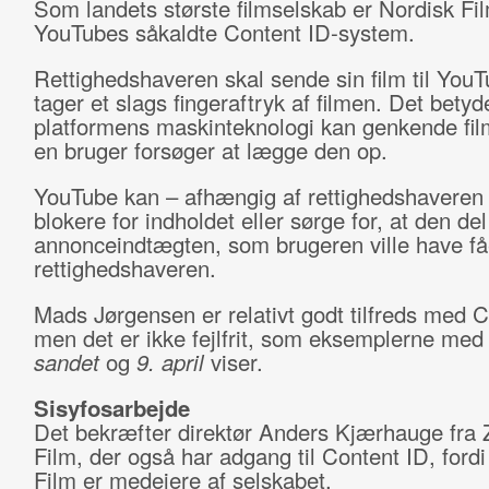
Som landets største filmselskab er Nordisk Fil
YouTubes såkaldte Content ID-system.
Rettighedshaveren skal sende sin film til You
tager et slags fingeraftryk af filmen. Det betyde
platformens maskinteknologi kan genkende fil
en bruger forsøger at lægge den op.
YouTube kan – afhængig af rettighedshaveren
blokere for indholdet eller sørge for, at den del
annonceindtægten, som brugeren ville have fået
rettighedshaveren.
Mads Jørgensen er relativt godt tilfreds med C
men det er ikke fejlfrit, som eksemplerne me
sandet
og
9. april
viser.
Sisyfosarbejde
Det bekræfter direktør Anders Kjærhauge fra 
Film, der også har adgang til Content ID, ford
Film er medejere af selskabet.