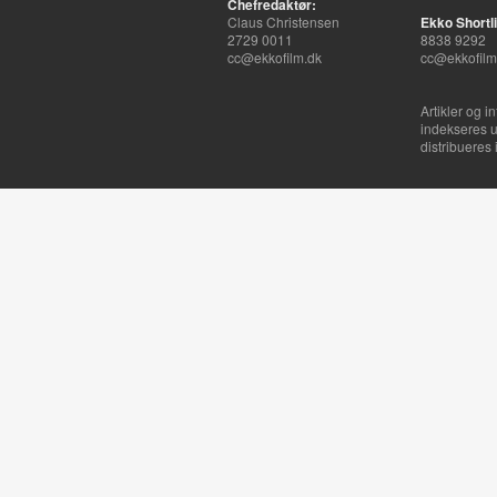
Chefredaktør:
Claus Christensen
Ekko Shortli
2729 0011
8838 9292
cc@ekkofilm.dk
cc@ekkofilm
Artikler og i
indekseres u
distribueres