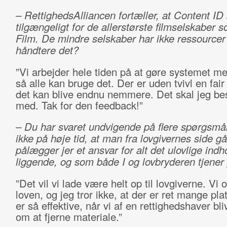
– RettighedsAlliancen fortæller, at Content ID
tilgængeligt for de allerstørste filmselskaber 
Film. De mindre selskaber har ikke ressourcer t
håndtere det?
”Vi arbejder hele tiden på at gøre systemet me
så alle kan bruge det. Der er uden tvivl en fair 
det kan blive endnu nemmere. Det skal jeg be
med. Tak for den feedback!”
– Du har svaret undvigende på flere spørgsmål
ikke på høje tid, at man fra lovgivernes side gå
pålægger jer et ansvar for alt det ulovlige indho
liggende, og som både I og lovbryderen tjene
”Det vil vi lade være helt op til lovgiverne. Vi 
loven, og jeg tror ikke, at der er ret mange pla
er så effektive, når vi af en rettighedshaver bli
om at fjerne materiale.”