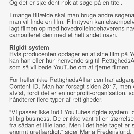
Og det er sjældent nok at søge på en titel.
I mange tilfælde skal man bruge andre søgena
man vil finde en film. Filmtyven kan eksempel
lagt filmen op med hovedrolleindehaverens nav
camoufleret den med et helt andet navn.
Rigidt system
Hvis producenten opdager en af sine film på 
kan han eller hun henvende sig til RettighedsA
som så vil bede YouTube om at fjerne filmen.
For heller ikke RettighedsAlliancen har adgang 
Content ID. Man har forsøgt siden 2017, men e
afvist, fordi det er en nonprofit-organisation, 
håndterer flere typer af rettigheder.
”Vi passer ikke ind i YouTubes rigide system, d
til big business. De er ikke vant til en størrel
fra sådan et lille land. Men i det hele taget er
enormt uretfærdigt,” siger Maria Fredenslund.