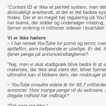
”Content ID er ikke et perfekt system, men det
almindeligt anerkendt, at det er det bedste sy
findes. Der er en meget høj regulering på You
har teams, der sidder og undersøger misbrug, 
fjerner omkring ni millioner videoer i kvartalet.
Vi er ikke hælere
– I har renset YouTube for porno og terror, men
spillefilm, som indlysende er ulovlige. Er det, fo
tjener penge på annonceindtægterne?
”Nej, men vi skal stadigvæk blive bedre til at s
materiale, der ikke skal være der, bliver fjerne
ultimativt kan vi blokere dem, der misbruger p
– YouTube omsatte sidste år for 95,7 milliarder
annoncer. Hvor mange penge vil du estimere, 
illegale indhold har indbragt?
”Det aner jeg ikke.”