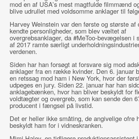
mod en af USA’s mest magtfulde filmmænd og
blive udrullet med voldsomme anklager til følg
Harvey Weinstein var den første og største a
kendte personligheder, som blev væltet af
overgrebsanklager, da #MeToo-bevægelsen i s
af 2017 ramte særligt underholdningsindustrien
verdenen.
Siden har han forsøgt at forsvare sig mod adsk
anklager fra en række kvinder. Den 6. januar 
en retssag mod ham i New York, hvor der først
udpeges en jury. Siden 22. januar har han sid
anklagebænken, hvor han bliver beskyldt for fl
voldtægter og overgreb, som kan sende den 6
producent i fængsel på livstid.
Det er heller ikke småting, de angivelige ofre 
beskyldt ham for i vidneskranken.
Mimi Haley, en tidligere produktionsassistent i