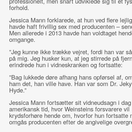
professionelt, men snart udviklede sig til et fys
forhold.
Jessica Mann forklarede, at hun ved flere lejli
havde haft frivillig sex med producenten – sen
Men allerede i 2013 havde han voldtaget hend
omgange.
”Jeg kunne ikke trække vejret, fordi han var s
på mig. Jeg husker kun, at jeg stirrede på fjer
erindrede hun i vidneskranken og fortsatte:
”Bag lukkede døre afhang hans opførsel af, o
ham det, han ville have. Han var som Dr. Jekyl
Hyde.”
Jessica Mann fortsætter sit vidneudsagn i da
amerikansk tid, hvor Weinsteins forsvarere vil
krydsforhøre hende om, hvorfor hun fortsatte 
omgås producenten efter de angivelige overgr