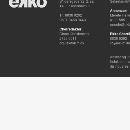
Wildersgade 32, 2. sal
Sekretariat@
1408 København K
Annoncer:
Tlf. 8838 9292
Merete Hell
CVR. 3468 8443
6111 5851
merete@ekko
Chefredaktør:
Claus Christensen
Ekko Shortli
2729 0011
8838 9292
cc@ekkofilm.dk
cc@ekkofilm
Artikler og i
indekseres u
distribueres