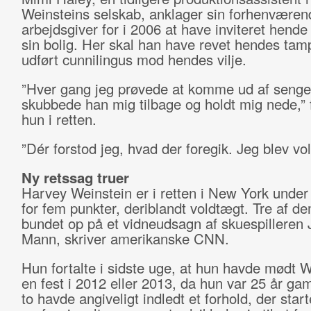
Weinsteins selskab, anklager sin forhenværen
arbejdsgiver for i 2006 at have inviteret hende 
sin bolig. Her skal han have revet hendes tam
udført cunnilingus mod hendes vilje.
”Hver gang jeg prøvede at komme ud af senge
skubbede han mig tilbage og holdt mig nede,” f
hun i retten.
”Dér forstod jeg, hvad der foregik. Jeg blev vol
Ny retssag truer
Harvey Weinstein er i retten i New York under
for fem punkter, deriblandt voldtægt. Tre af d
bundet op på et vidneudsagn af skuespilleren 
Mann, skriver amerikanske CNN.
Hun fortalte i sidste uge, at hun havde mødt We
en fest i 2012 eller 2013, da hun var 25 år g
to havde angiveligt indledt et forhold, der star