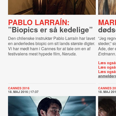
PABLO LARRAÍN:
MAR
”Biopics er så kedelige”
døds
Den chilenske instruktør Pablo Larraín har lavet
”Jeg regne
en anderledes biopic om sit lands største digter.
steder,” 
Vi har mødt ham i Cannes for at tale om en af
Ade, der 
festivalens mest hypede film,
Neruda
.
Erdmann
.
Læs også
Læs også
Læs også
anmelder
CANNES 2016
CANNES 20
18. MAJ 2016 | 17:37
18. MAJ 201