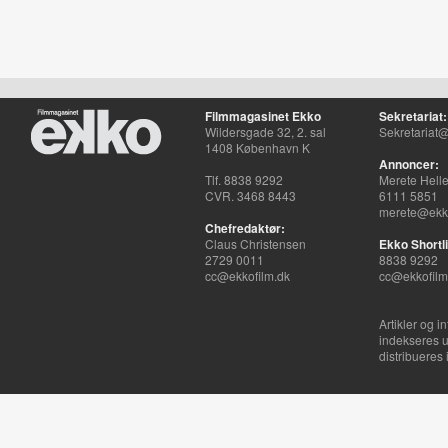
Filmmagasinet Ekko
Sekretariat:
Wildersgade 32, 2. sal
Sekretariat@
1408 København K
Annoncer:
Tlf. 8838 9292
Merete Hell
CVR. 3468 8443
6111 5851
merete@ekko
Chefredaktør:
Claus Christensen
Ekko Shortli
2729 0011
8838 9292
cc@ekkofilm.dk
cc@ekkofilm
Artikler og i
indekseres u
distribueres