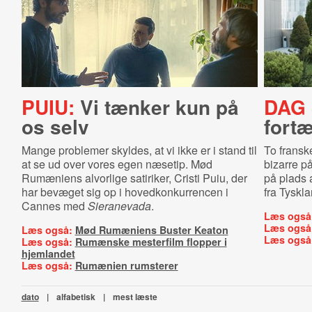
PUIU:
Vi tænker kun på
DAG 
os selv
fort
Mange problemer skyldes, at vi ikke er i stand til
To fransk
at se ud over vores egen næsetip. Mød
bizarre på
Rumæniens alvorlige satiriker, Cristi Puiu, der
på plads 
har bevæget sig op i hovedkonkurrencen i
fra Tyskla
Cannes med
Sieranevada
.
Læs også
Læs også
Læs også:
Mød Rumæniens Buster Keaton
Læs også
Læs også:
Rumænske mesterfilm flopper i
hjemlandet
Læs også:
Rumænien rumsterer
dato
|
alfabetisk
|
mest læste