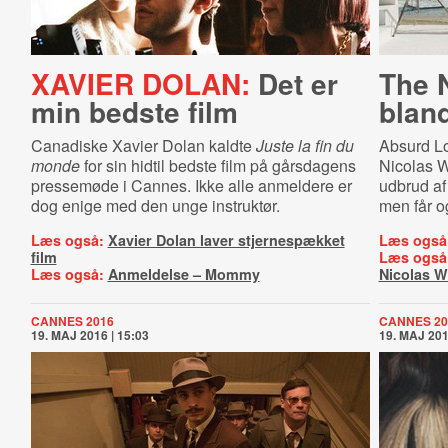
XAVIER DOLAN:
Det er
The 
min bedste film
blan
Canadiske Xavier Dolan kaldte
Juste la fin du
Absurd Lol
monde
for sin hidtil bedste film på gårsdagens
Nicolas W
pressemøde i Cannes. Ikke alle anmeldere er
udbrud af
dog enige med den unge instruktør.
men får o
Læs også:
Xavier Dolan laver stjernespækket
Læs også
film
Læs også
Læs også:
Anmeldelse – Mommy
Nicolas W
CANNES 2016
CANNES 20
19. MAJ 2016 | 15:03
19. MAJ 201