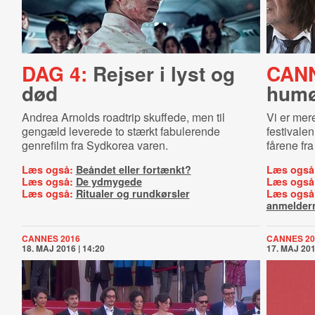
DAG 4:
Rejser i lyst og
CAN
død
humø
Andrea Arnolds roadtrip skuffede, men til
Vi er mer
gengæld leverede to stærkt fabulerende
festivale
genrefilm fra Sydkorea varen.
fårene fr
Læs også:
Beåndet eller fortænkt?
Læs også
Læs også:
De ydmygede
Læs også
Læs også:
Ritualer og rundkørsler
Læs også
anmelder
CANNES 2016
CANNES 20
18. MAJ 2016 | 14:20
17. MAJ 201