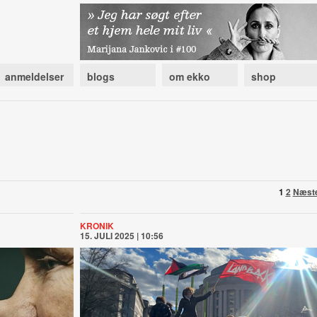
anmeldelser
blogs
om ekko
shop
1
2
Næst
KRONIK
15. JULI 2025 | 10:56