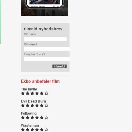
tilmeld nyhedsbrev
Dit navn:
Din email:
Hvad er 1 + 2?
Ekko anbefaler film
The Invite
Evil Dead Burn
Following
Wasteman