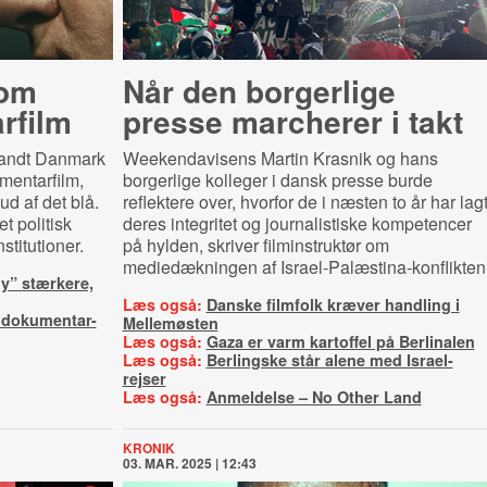
 om
Når den borgerlige
rfilm
presse marcherer i takt
 vandt Danmark
Weekendavisens Martin Krasnik og hans
mentarfilm,
borgerlige kolleger i dansk presse burde
ud af det blå.
reflektere over, hvorfor de i næsten to år har lag
et politisk
deres integritet og journalistiske kompetencer
stitutioner.
på hylden, skriver filminstruktør om
mediedækningen af Israel-Palæstina-konflikten
y” stærkere,
Læs også:
Danske filmfolk kræver handling i
 dokumentar-
Mellemøsten
Læs også:
Gaza er varm kartoffel på Berlinalen
Læs også:
Berlingske står alene med Israel-
rejser
Læs også:
Anmeldelse – No Other Land
KRONIK
03. MAR. 2025 | 12:43