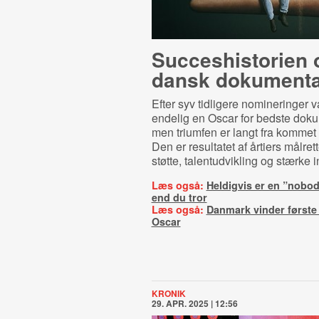
Suc­ces­hi­sto­ri­en
dansk dokumenta
Efter syv tidligere nomineringer
endelig en Oscar for bedste doku
men triumfen er langt fra kommet 
Den er resultatet af årtiers målrett
støtte, talentudvikling og stærke in
Læs også:
Heldigvis er en ”nobod
end du tror
Læs også:
Danmark vinder første
Oscar
KRONIK
29. APR. 2025 | 12:56