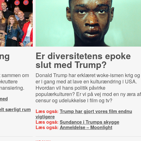
ng
Er diversitetens epoke
slut med Trump?
et sammen om
Donald Trump har erklæret woke-ismen krig og
ekruttere
er i gang med at lave en kulturændring i USA.
nansiering.
Hvordan vil hans politik påvirke
populærkulturen? Er vi på vej mod en ny æra af
 med
censur og udelukkelse i film og tv?
elt særligt rum
Læs også:
Trump har gjort vores film endnu
vigtigere
Læs også:
Sundance i Trumps skygge
Læs også:
Anmeldelse – Moonlight