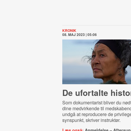
KRONIK
08. MAJ 2023 | 05:06
De ufortalte histo
Som dokumentarist bliver du nødt 
dine medvirkende til medskabende
undgå at reproducere de privileg
synspunkt, skriver instruktør.
Læs også:
Anmeldelse – Aftersun