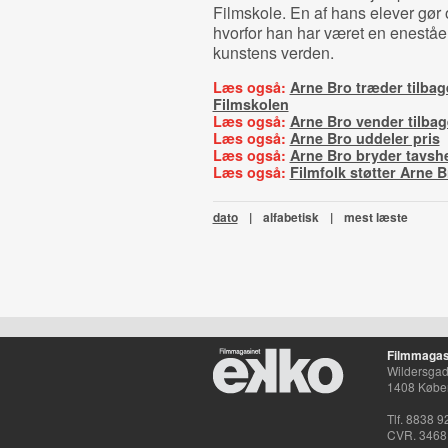
Filmskole. En af hans elever gør 
hvorfor han har været en eneståe
kunstens verden.
Læs også:
Arne Bro træder tilbag
Filmskolen
Læs også:
Arne Bro vender tilbag
Læs også:
Arne Bro uddeler pris
Læs også:
Arne Bro bryder tavsh
Læs også:
Filmfolk støtter Arne B
dato
|
alfabetisk
|
mest læste
Filmmagas
Wildersgade
1408 Købe
Tlf. 8838 9
CVR. 3468