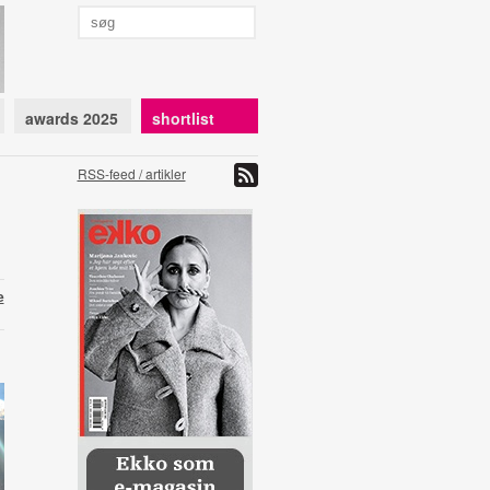
awards 2025
shortlist
RSS-feed / artikler
e