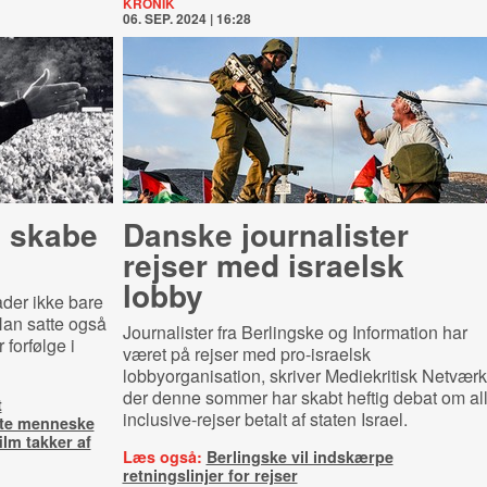
KRONIK
06. SEP. 2024 | 16:28
e skabe
Danske journalister
rejser med israelsk
lobby
ader ikke bare
 Han satte også
Journalister fra Berlingske og Information har
forfølge i
været på rejser med pro-israelsk
lobbyorganisation, skriver Mediekritisk Netværk
der denne sommer har skabt heftig debat om al
t
inclusive-rejser betalt af staten Israel.
gte menneske
ilm takker af
Læs også:
Berlingske vil indskærpe
retningslinjer for rejser