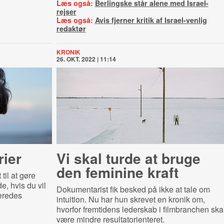
Læs også:
Berlingske står alene med Israel-
rejser
Læs også:
Avis fjerner kritik af Israel-venlig
redaktør
KRONIK
26. OKT. 2022 | 11:14
rier
Vi skal turde at bruge
den feminine kraft
til at gøre
, hvis du vil
Dokumentarist fik besked på ikke at tale om
eredes
intuition. Nu har hun skrevet en kronik om,
hvorfor f
remtidens lederskab i filmbranchen ska
være mindre resultatorienteret.