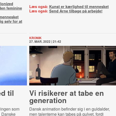
lonized
Læs også:
Kunst er kærlighed til mennesket
 den feminine
Læs også:
Send Arne tilbage på arbejde!
 mennesket
g selv for at
KRONIK
27. MAR. 2022 | 21:42
d til
Vi risikerer at tabe en
generation
llingen som
Dansk animation befinder sig i en guldalder,
n Danske
men talenterne kan tabes på gulvet, fordi