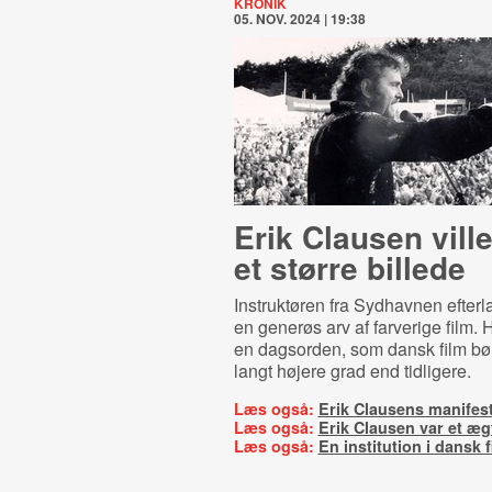
KRONIK
05. NOV. 2024 | 19:38
Erik Clausen vill
et større billede
Instruktøren fra Sydhavnen efterl
en generøs arv af farverige film.
en dagsorden, som dansk film bør 
langt højere grad end tidligere.
Læs også:
Erik Clausens manifes
Læs også:
Erik Clausen var et æ
Læs også:
En institution i dansk f