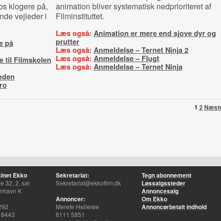
os klogere på,
animation bliver systematisk nedprioriteret af
nde vejleder i
Filminstituttet.
Læs også:
Animation er mere end sjove dyr og
prutter
e på
Læs også:
Anmeldelse – Ternet Ninja 2
Læs også:
Anmeldelse – Flugt
e til Filmskolen
Læs også:
Anmeldelse – Ternet Ninja
eden
ro
1
2
Næst
inet Ekko
Sekretariat:
Tegn abonnement
 32, 2. sal
Sekretariat@ekkofilm.dk
Løssalgssteder
nhavn K
Annoncesalg
Annoncer:
Om Ekko
292
Merete Hellerøe
Annoncørbetalt indhold
 8443
6111 5851