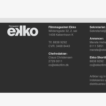
Filmmagasinet Ekko
Sekretariat:
Wildersgade 32, 2. sal
Sekretariat@
1408 København K
Annoncer:
Tlf. 8838 9292
Merete Hell
CVR. 3468 8443
6111 5851
merete@ekko
Chefredaktør:
Claus Christensen
Ekko Shortli
2729 0011
8838 9292
cc@ekkofilm.dk
cc@ekkofilm
Artikler og i
indekseres u
distribueres