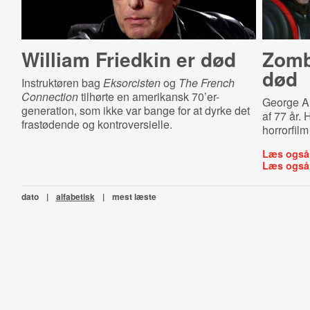
William Friedkin er død
Zombi
død
Instruktøren bag
Eksorcisten
og
The French
Connection
tilhørte en amerikansk 70’er-
George A. 
generation, som ikke var bange for at dyrke det
af 77 år.
frastødende og kontroversielle.
horrorfilm
Læs også
Læs også
dato
|
alfabetisk
|
mest læste