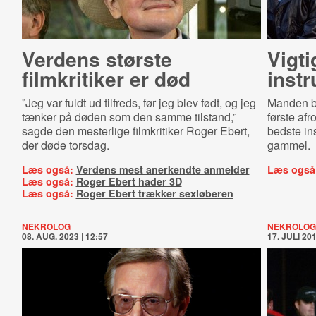
Verdens største
Vigt
filmkritiker er død
instr
”Jeg var fuldt ud tilfreds, før jeg blev født, og jeg
Manden 
tænker på døden som den samme tilstand,”
første af
sagde den mesterlige filmkritiker Roger Ebert,
bedste in
der døde torsdag.
gammel.
Læs også:
Verdens mest anerkendte anmelder
Læs også
Læs også:
Roger Ebert hader 3D
Læs også:
Roger Ebert trækker sexløberen
NEKROLOG
NEKROLOG
08. AUG. 2023 | 12:57
17. JULI 201