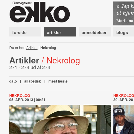
forside
artikler
anmeldelser
blogs
Du er her:
Artikler
|
Nekrolog
Artikler
/ Nekrolog
271 - 274 ud af 274
dato
|
alfabetisk
|
mest læste
NEKROLOG
NEKROLOG
05. APR. 2013 | 00:21
30. APR. 201