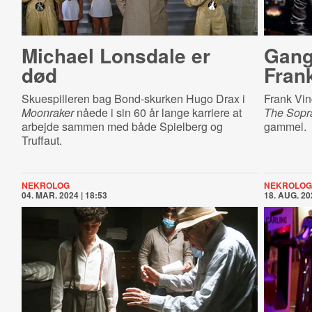
Michael Lonsdale er
Gangs
død
Fran
Skuespilleren bag Bond-skurken Hugo Drax i
Frank Vinc
Moonraker
nåede i sin 60 år lange karriere at
The Sop
arbejde sammen med både Spielberg og
gammel.
Truffaut.
NEKROLOG
NEKROLOG
04. MAR. 2024 | 18:53
18. AUG. 20