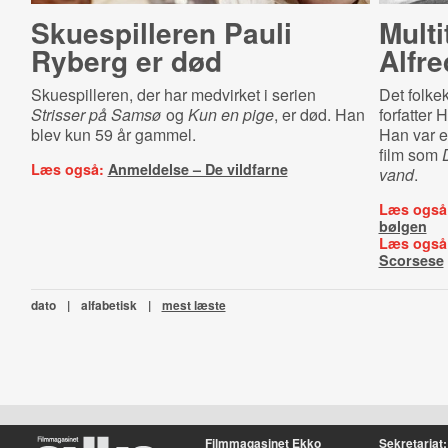
Skuespilleren Pauli
Multi
Ryberg er død
Alfr
Skuespilleren, der har medvirket i serien
Det folke
Strisser på Samsø
og
Kun en pige
, er død. Han
forfatter
blev kun 59 år gammel.
Han var e
film som
Læs også:
Anmeldelse – De vildfarne
vand
.
Læs også
bølgen
Læs også
Scorsese
dato
|
alfabetisk
|
mest læste
Filmmagasinet Ekko
Sekretariat: