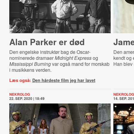
Alan Parker er død
Jame
Den engelske instruktør bag de Oscar-
Den ameri
nominerede dramaer
Midnight Express
og
kendt og e
Mississippi Burning
var også mand for morskab
Han blev 
i musikkens verden.
Læs også:
Den hårdeste film jeg har lavet
NEKROLOG
NEKROLOG
22. SEP. 2020 | 18:49
14. SEP. 201