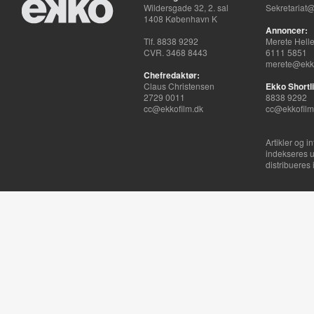
Wildersgade 32, 2. sal
Sekretariat@
1408 København K
Annoncer:
Tlf. 8838 9292
Merete Hell
CVR. 3468 8443
6111 5851
merete@ekko
Chefredaktør:
Claus Christensen
Ekko Shortli
2729 0011
8838 9292
cc@ekkofilm.dk
cc@ekkofilm
Artikler og i
indekseres u
distribueres