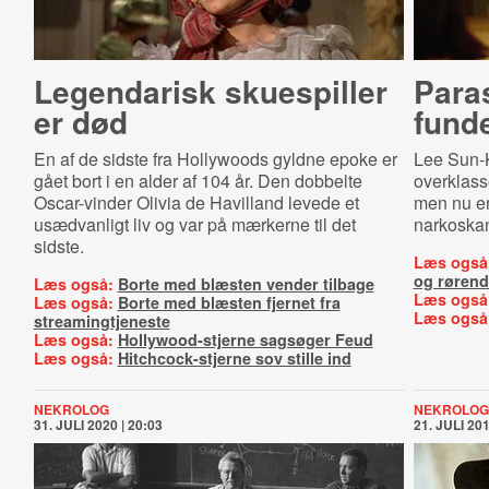
Legendarisk skuespiller
Pa­ra­
er død
fund
En af de sidste fra Hollywoods gyldne epoke er
Lee Sun-
gået bort i en alder af 104 år. Den dobbelte
overklass
Oscar-vinder Olivia de Havilland levede et
men nu er
usædvanligt liv og var på mærkerne til det
narkoska
sidste.
Læs også
og rørend
Læs også:
Borte med blæsten vender tilbage
Læs også
Læs også:
Borte med blæsten fjernet fra
Læs også
streamingtjeneste
Læs også:
Hollywood-stjerne sagsøger Feud
Læs også:
Hitchcock-stjerne sov stille ind
NEKROLOG
NEKROLOG
31. JULI 2020 | 20:03
21. JULI 201