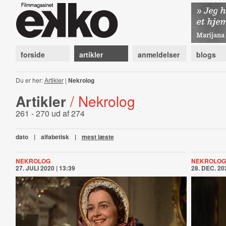
forside
artikler
anmeldelser
blogs
Du er her:
Artikler
|
Nekrolog
Artikler
/ Nekrolog
261 - 270 ud af 274
dato
|
alfabetisk
|
mest læste
NEKROLOG
NEKROLOG
27. JULI 2020 | 13:39
28. DEC. 202