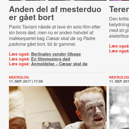
Anden del af mesterduo
Tere
er gået bort
Den briti
betydning
Paolo Taviani nåede at lave én solo-film efter
med sit gl
sin brors død, men nu er anden halvdel af
elektrific
makkerparret bag
Cæsar skal dø
og
Padre
padrone
gået bort, 92 år gammel.
Læs også
Læs også
Læs også:
Berlinalen vender tilbage
Læs også:
En filmmesters død
Læs også:
Anmeldelse – Cæsar skal dø
NEKROLOG
NEKROLOG
11. SEP. 2017 | 17:00
11. SEP. 201