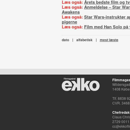
Læs også:
Årets bedste film og tv
Læs også:
Anmeldelse – Star War
Awakens
Læs også:
Star Wars-instruktør ap
pigerne
Læs også:
Film med Han Solo på 
dato
|
alfabetisk
|
mest læste
Filmmagas
Wildersgade
1408 Købe
Tlf. 8838 9
CVR. 3468
Chefredak
Claus Chri
2729 0011
cc@ekkofil