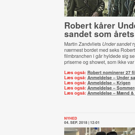
Robert kårer Und
sandet som årets
Martin Zandvliets
Under sandet
r
nærmest bordet med seks Robert-
filmbranchen i går hyldede sig sel
priserne og showet, som ikke var 
Læs også:
Robert nominerer 27 f
Læs også:
Anmeldelse – Under s
Læs også:
Anmeldelse – Krigen
Læs også:
Anmeldelse – Sommere
Læs også:
Anmeldelse – Mænd &
NYHED
04. SEP. 2018 | 12:01