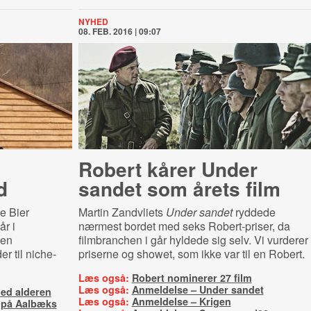
NYHED
08. FEB. 2016 | 09:07
å
Robert kårer Under
d
sandet som årets film
e Bier
Martin Zandvliets
Under sandet
ryddede
r i
nærmest bordet med seks Robert-priser, da
den
filmbranchen i går hyldede sig selv. Vi vurderer
r til niche-
priserne og showet, som ikke var til en Robert.
Læs også:
Robert nominerer 27 film
Læs også:
Anmeldelse – Under sandet
med alderen
Læs også:
Anmeldelse – Krigen
e på Aalbæks