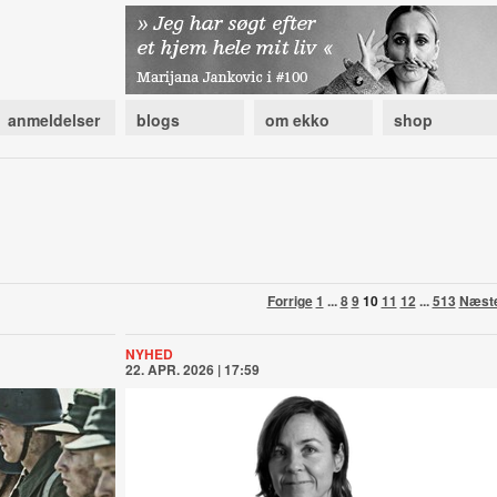
anmeldelser
blogs
om ekko
shop
Forrige
1
...
8
9
10
11
12
...
513
Næst
NYHED
22. APR. 2026 | 17:59