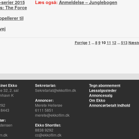
-serier 2015
Læs også:
Anmeldelse – Junglebogen
s: The Force
pellerer til
vej
Forrige
1
...
8
9
10
11
12
...
513
Næst
inet Ekko
Sekretariat:
Tegn abonnement
 32, 2. sal
Sekretariat@ekkofilm.dk
Løssalgssteder
nhavn K
Annoncesalg
Annoncer:
Om Ekko
292
Merete Hellerøe
Annoncørbetalt indhold
 8443
6111 5851
merete@ekkofilm.dk
tør:
stensen
Ekko Shortlist:
8838 9292
m.dk
cc@ekkofilm.dk