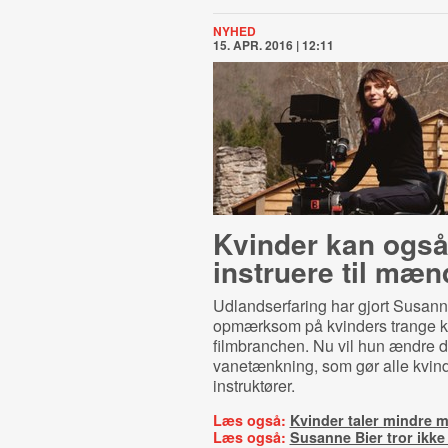
NYHED
15. APR. 2016 | 12:11
Kvinder kan ogs
instruere til mæn
Udlandserfaring har gjort Susann
opmærksom på kvinders trange kå
filmbranchen. Nu vil hun
ændre 
vanetænkning, som gør alle kvinde
instruktører.
Læs også:
Kvinder taler mindre 
Læs også:
Susanne Bier tror ikk