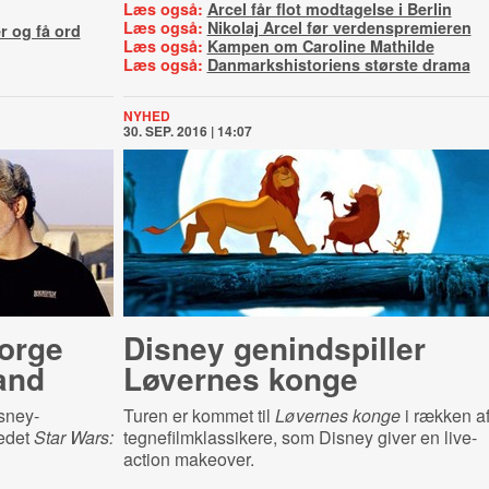
Læs også:
Arcel får flot modtagelse i Berlin
Læs også:
Nikolaj Arcel før verdenspremieren
r og få ord
Læs også:
Kampen om Caroline Mathilde
Læs også:
Danmarkshistoriens største drama
NYHED
30. SEP. 2016 | 14:07
eorge
Disney genindspiller
and
Løvernes konge
sney-
Turen er kommet til
Løvernes konge
i rækken a
tedet
Star Wars:
tegnefilmklassikere, som Disney giver en live-
action makeover.