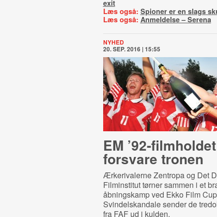
exit
Læs også:
Spioner er en slags sk
Læs også:
Anmeldelse – Serena
NYHED
20. SEP. 2016 | 15:55
EM ’92-filmholdet
forsvare tronen
Ærkerivalerne Zentropa og Det 
Filminstitut tørner sammen i et br
åbningskamp ved Ekko Film Cup
Svindelskandale sender de tredo
fra FAF ud i kulden.