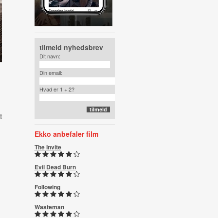
tilmeld nyhedsbrev
Dit navn:
Din email:
Hvad er 1 + 2?
t
Ekko anbefaler film
The Invite
Evil Dead Burn
Following
Wasteman