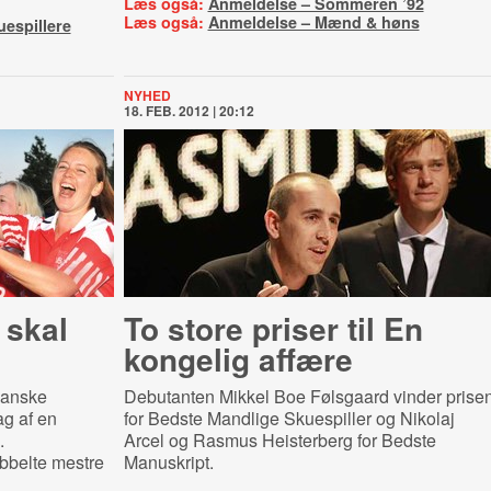
Læs også:
Anmeldelse – Sommeren ’92
Læs også:
Anmeldelse – Mænd & høns
uespillere
NYHED
18. FEB. 2012 | 20:12
 skal
To store priser til En
kongelig affære
Danske
Debutanten Mikkel Boe Følsgaard vinder prise
ag af en
for Bedste Mandlige Skuespiller og Nikolaj
.
Arcel og Rasmus Heisterberg for Bedste
bbelte mestre
Manuskript.