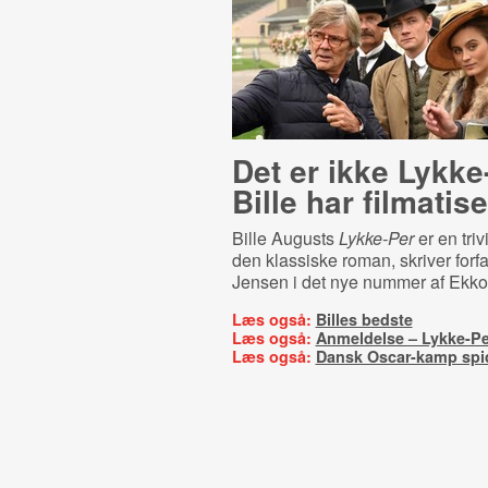
Det er ikke Lykke
Bille har filmatise
Bille Augusts
Lykke-Per
er en triv
den klassiske roman, skriver forf
Jensen i det nye nummer af Ekko
Læs også:
Billes bedste
Læs også:
Anmeldelse – Lykke-Pe
Læs også:
Dansk Oscar-kamp spid