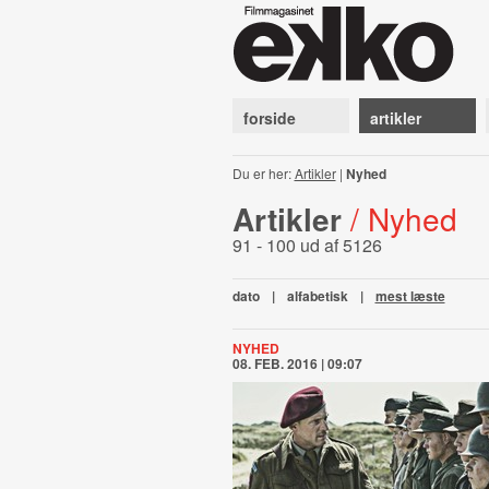
forside
artikler
Du er her:
Artikler
|
Nyhed
Artikler
/ Nyhed
91 - 100 ud af 5126
dato
|
alfabetisk
|
mest læste
NYHED
08. FEB. 2016 | 09:07