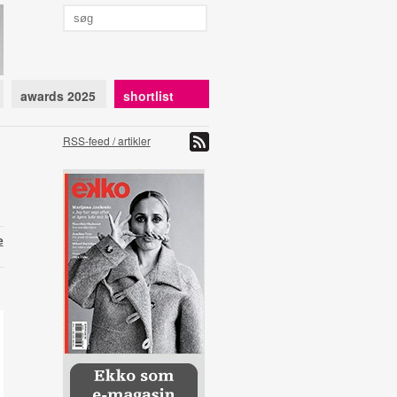
awards 2025
shortlist
RSS-feed / artikler
e