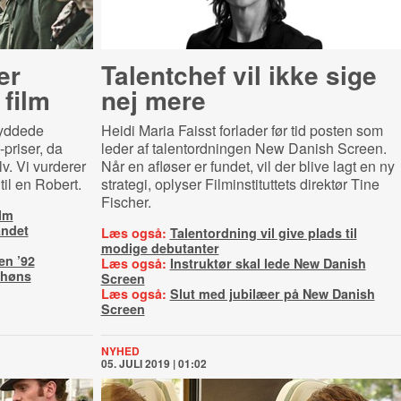
er
Talentchef vil ikke sige
 film
nej mere
yddede
Heidi Maria Faisst forlader før tid posten som
priser, da
leder af talentordningen New Danish Screen.
v. Vi vurderer
Når en afløser er fundet, vil der blive lagt en ny
til en Robert.
strategi, oplyser Filminstituttets direktør Tine
Fischer.
ilm
andet
Læs også:
Talentordning vil give plads til
modige debutanter
n ’92
Læs også:
Instruktør skal lede New Danish
 høns
Screen
Læs også:
Slut med jubilæer på New Danish
Screen
NYHED
05. JULI 2019 | 01:02