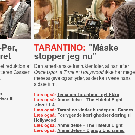
-Per,
TARANTINO:
”Måske
ret
stopper jeg nu”
iel reduktion af
Den amerikanske instruktør føler, at han efter
atteren Carsten
Once Upon a Time in Hollywood
ikke har mege
.
mere at give og antyder, at det kan være hans
sidste film.
r
Læs også:
Tema om Tarantino i nyt Ekko
ser til
Læs også:
Anmeldelse – The Hateful Eight –
afsnit 1-4
Læs også:
Tarantino vinder hundepris i Cannes
Læs også:
Forrygende kærlighedserklæring til
Hollywood
Læs også:
Anmeldelse – The Hateful Eight
Læs også:
Anmeldelse – Django Unchained