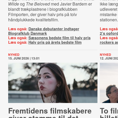
Wilde
og
The Beloved
med
Javier Bardem
er
ikke læng
blandt trækplastrene i biografklubben
udleveret
Filmporten, der giver halv pris på tolv
mistanke o
håndplukkede kvalitetsfilm.
stationen.
Læs også:
Danske debutanter indtager
Læs også
Biografklub Danmark
2’s opfor
Læs også:
Sæsonens bedste film til halv pris
Læs også
Læs også:
Halv pris på årets bedste film
rockers a
NYHED
NYHED
15. JUNI 2026 | 13:01
12. JUNI 202
Fremtidens filmskabere
To fi
giver stemme til det
bille