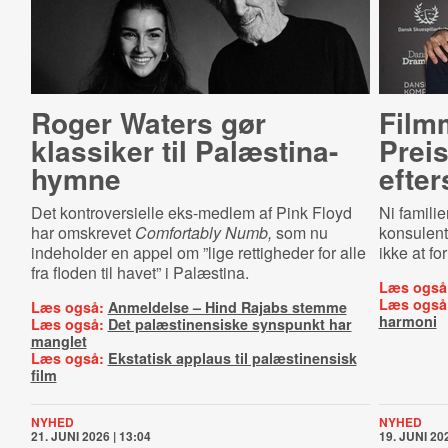
Roger Waters gør
Film
klassiker til Palæsti­na-​
Preis
hym­ne
efter
Det kontroversielle eks-medlem af Pink Floyd
Ni famili
har omskrevet
Comfortably Numb,
som nu
konsulente
indeholder en appel om ”lige rettigheder for alle
ikke at f
fra floden til havet” i Palæstina.
Læs også
Læs også
Læs også:
Anmeldelse – Hind Rajabs stemme
harmoni
Læs også:
Det palæstinensiske synspunkt har
manglet
Læs også:
Ekstatisk applaus til palæstinensisk
film
NYHED
NYHED
21. JUNI 2026 | 13:04
19. JUNI 202