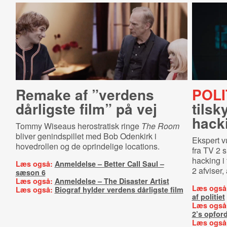
Remake af ”verdens
POLI
dårligste film” på vej
tilsk
hack
Tommy Wiseaus herostratisk ringe
The Room
bliver genindspillet med Bob Odenkirk i
Ekspert vu
hovedrollen og de oprindelige locations.
fra TV 2 s
hacking i
Læs også:
Anmeldelse – Better Call Saul –
2 afviser,
sæson 6
Læs også:
Anmeldelse – The Disaster Artist
Læs også
Læs også:
Biograf hylder verdens dårligste film
af politiet
Læs også
2’s opfor
Læs også