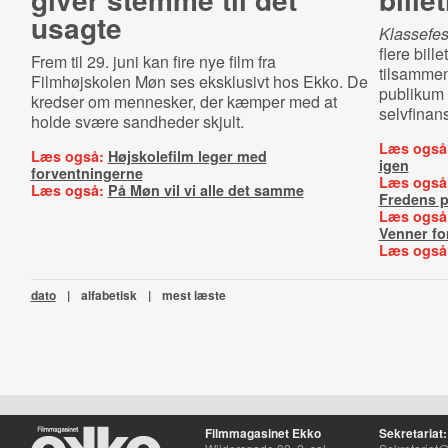
usagte
Klassefe
flere bill
Frem til 29. juni kan fire nye film fra
tilsammen 
Filmhøjskolen Møn ses eksklusivt hos Ekko. De
publikum 
kredser om mennesker, der kæmper med at
selvfinan
holde svære sandheder skjult.
Læs også
Læs også:
Højskolefilm leger med
igen
forventningerne
Læs også
Læs også:
På Møn vil vi alle det samme
Fredens p
Læs også
Venner for
Læs også
dato
|
alfabetisk
|
mest læste
Filmmagasinet Ekko
Sekretariat: