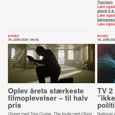
Tvprisen
Læs også
afsnit 6 &
Læs også
kæmpesu
Læs også
NYHED
NYHED
19. JUNI 2026 | 09:45
18. JUNI 202
Oplev årets stærkeste
TV 2 
filmoplevelser – til halv
”ikk
pris
politi
Digger
med Tom Cruise
,
The Invite
med
Olivia
National 