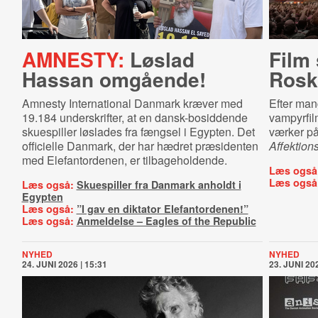
AMNESTY:
Løslad
Film 
Hassan omgående!
Roski
Amnesty International Danmark kræver med
Efter man
19.184 underskrifter, at en dansk-bosiddende
vampyrfil
skuespiller løslades fra fængsel i Egypten. Det
værker på 
officielle Danmark, der har hædret præsidenten
Affektion
med Elefantordenen, er tilbageholdende.
Læs også
Læs også
Læs også:
Skuespiller fra Danmark anholdt i
Egypten
Læs også:
”I gav en diktator Elefantordenen!”
Læs også:
Anmeldelse – Eagles of the Republic
NYHED
NYHED
24. JUNI 2026 | 15:31
23. JUNI 202