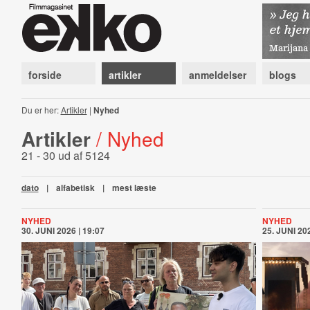
forside
artikler
anmeldelser
blogs
Du er her:
Artikler
|
Nyhed
Artikler
/ Nyhed
21 - 30 ud af 5124
dato
|
alfabetisk
|
mest læste
NYHED
NYHED
30. JUNI 2026 | 19:07
25. JUNI 202