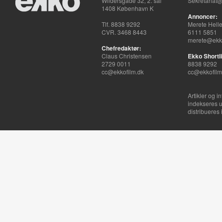
Wildersgade 32, 2. sal
Sekretariat@
1408 København K
Annoncer:
Tlf. 8838 9292
Merete Hell
CVR. 3468 8443
6111 5851
merete@ekko
Chefredaktør:
Claus Christensen
Ekko Shortli
2729 0011
8838 9292
cc@ekkofilm.dk
cc@ekkofilm
Artikler og i
indekseres u
distribueres