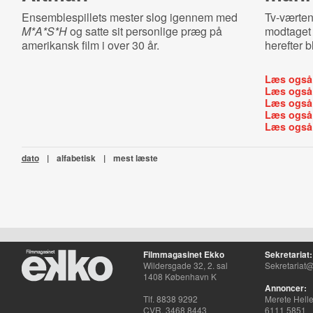
Ensemblespillets mester slog igennem med
Tv-værten
M*A*S*H
og satte sit personlige præg på
modtaget 
amerikansk film i over 30 år.
herefter b
Læs også
Læs også
Læs også
Læs også
Læs også
dato
|
alfabetisk
|
mest læste
Filmmagasinet Ekko
Sekretariat:
Wildersgade 32, 2. sal
Sekretariat@
1408 København K
Annoncer:
Tlf. 8838 9292
Merete Hell
CVR. 3468 8443
6111 5851