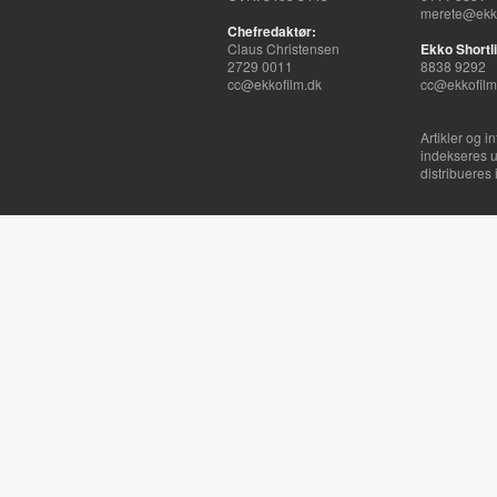
merete@ekko
Chefredaktør:
Claus Christensen
Ekko Shortli
2729 0011
8838 9292
cc@ekkofilm.dk
cc@ekkofilm
Artikler og i
indekseres u
distribueres