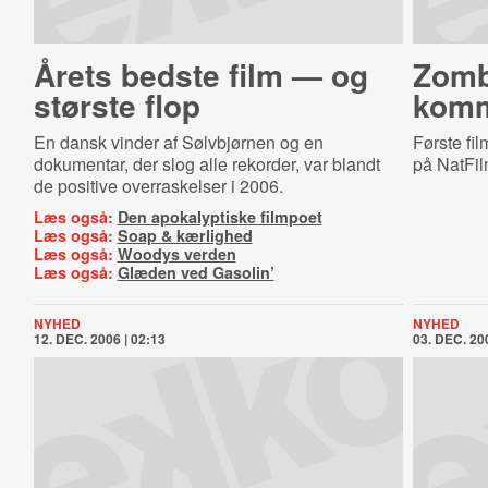
Årets bedste film — og
Zom­b
største flop
kom
En dansk vinder af Sølvbjørnen og en
Første fi
dokumentar, der slog alle rekorder, var blandt
på NatFil
de positive overraskelser i 2006.
Læs også:
Den apokalyptiske filmpoet
Læs også:
Soap & kærlighed
Læs også:
Woodys verden
Læs også:
Glæden ved Gasolin’
NYHED
NYHED
12. DEC. 2006 | 02:13
03. DEC. 200