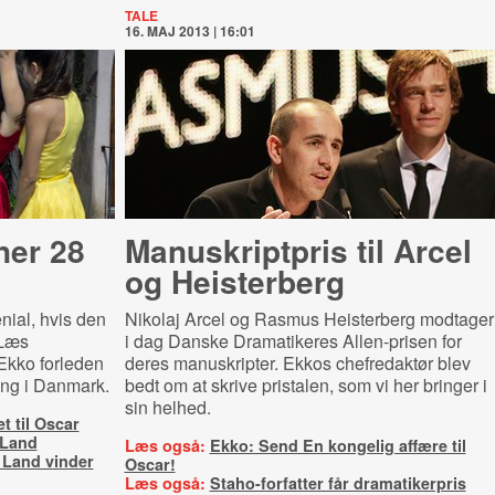
TALE
16. MAJ 2013 | 16:01
ner 28
Manuskriptpris til Arcel
og Heisterberg
nial, hvis den
Nikolaj Arcel og Rasmus Heisterberg modtager
 Læs
i dag Danske Dramatikeres Allen-prisen for
 Ekko forleden
deres manuskripter. Ekkos chefredaktør blev
gang i Danmark.
bedt om at skrive pristalen, som vi her bringer i
sin helhed.
 til Oscar
 Land
Læs også:
Ekko: Send En kongelig affære til
a Land vinder
Oscar!
Læs også:
Staho-forfatter får dramatikerpris