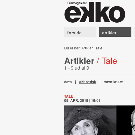
forside
artikler
Du er her:
Artikler
|
Tale
Artikler
/ Tale
1 - 9 ud af 9
dato
|
alfabetisk
|
mest læste
TALE
09. APR. 2019 | 16:03