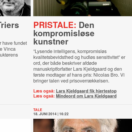
riers
PRISTALE:
Den
kompromisløse
kunstner
er have fundet
de Vinca
”Lysende intelligens, kompromisløs
uktørens
kvalitetsbevidsthed og hudløs sensitivitet” er
ord, der både beskriver afdøde
manuskriptforfatter Lars Kjeldgaard og den
første modtager af hans pris: Nicolas Bro. Vi
bringer talen ved prisoverrækkelsen.
Læs også:
Lars Kjeldgaard fik hjertestop
Læs også:
Mindeord om Lars Kjeldgaard
TALE
18. JUNI 2014 | 16:22