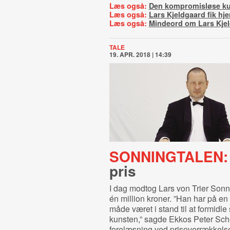
Læs også:
Den kompromisløse ku
Læs også:
Lars Kjeldgaard fik hje
Læs også:
Mindeord om Lars Kje
TALE
19. APR. 2018 | 14:39
SONNINGTALEN:
pris
I dag modtog Lars von Trier Sonn
én million kroner. ”Han har på e
måde været i stand til at formidle 
kunsten,” sagde Ekkos Peter Sche
forelæsning ved prisoverrækkels