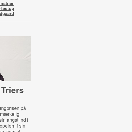
nstner
rtestop
ldgaard
Triers
ingprisen på
n mærkelig
sin angst ind i
pelern i sin
en, som vi