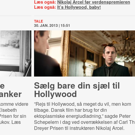
Læs også:
Nikolaj Arcel før verdenspremieren
Læs også:
It’s Hollywood, baby!
TALE
30. JAN. 2013 | 15:51
le
Sælg bare din sjæl til
anker
Hollywood
 komme videre
”Rejs til Hollywood, så meget du vil, men kom
 Elsebeth
tilbage. Dansk film har brug for din
risen for sin
ektoplasmiske energiudladning,” sagde Peter
ukov. Læs
Schepelern i dag ved overrækkelsen af Carl Th
Dreyer Prisen til instruktøren Nikolaj Arcel.