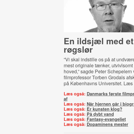
En ildsjæl med et
røgslør
”Vi skal indstille os på at undvæ
mest originale tænker, utvivlsomt
hoved,” sagde Peter Schepelern 
filmprofessor Torben Grodals afs
på Københavns Universitet. Læs 
Læs også:
Danmarks første filmp
af
Læs også:
Når hjernen går i biog
Læs også:
Er kunsten klog?
Læs også:
På dybt vand
Læs også:
Fantasy-evangeliet
Læs også:
Dopaminens mester