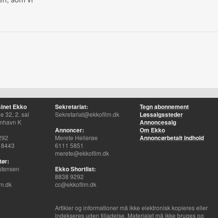
inet Ekko
Sekretariat:
Tegn abonnement
 32, 2. sal
Sekretariat@ekkofilm.dk
Løssalgssteder
nhavn K
Annoncesalg
Annoncer:
Om Ekko
292
Merete Hellerøe
Annoncørbetalt indhold
 8443
6111 5851
merete@ekkofilm.dk
tør:
stensen
Ekko Shortlist:
8838 9292
m.dk
cc@ekkofilm.dk
Artikler og informationer må ikke elektronisk kopieres eller
indekseres uden tilladelse. Materialet må ikke bruges og