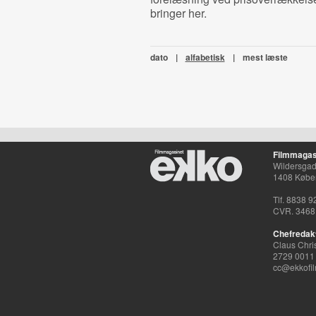
bringer her.
dato
|
alfabetisk
|
mest læste
Filmmagas
Wildersgade
1408 Købe
Tlf. 8838 9
CVR. 3468
Chefredak
Claus Chri
2729 0011
cc@ekkofil