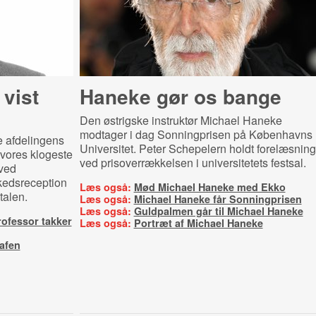
 vist
Haneke gør os bange
Den østrigske instruktør Michael Haneke
modtager i dag Sonningprisen på Københavns
re afdelingens
Universitet. Peter Schepelern holdt forelæsning
 vores klogeste
ved prisoverrækkelsen i universitetets festsal.
ved
kedsreception
Læs også:
Mød Michael Haneke med Ekko
talen.
Læs også:
Michael Haneke får Sonningprisen
Læs også:
Guldpalmen går til Michael Haneke
rofessor takker
Læs også:
Portræt af Michael Haneke
rafen