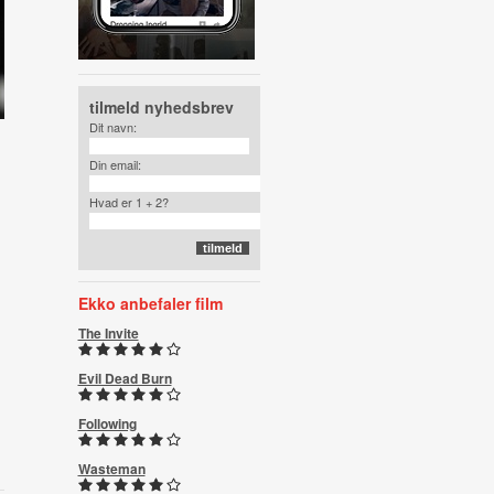
tilmeld nyhedsbrev
Dit navn:
Din email:
Hvad er 1 + 2?
Ekko anbefaler film
The Invite
Evil Dead Burn
Following
Wasteman