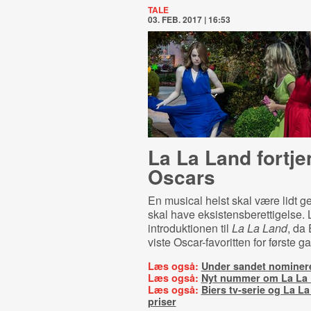
TALE
03. FEB. 2017 | 16:53
La La Land fortje
Oscars
En musical helst skal være lidt ge
skal have eksistensberettigelse.
introduktionen til
La La Land
, da
viste Oscar-favoritten for første 
Læs også:
Under sandet nomineret
Læs også:
Nyt nummer om La La
Læs også:
Biers tv-serie og La L
priser