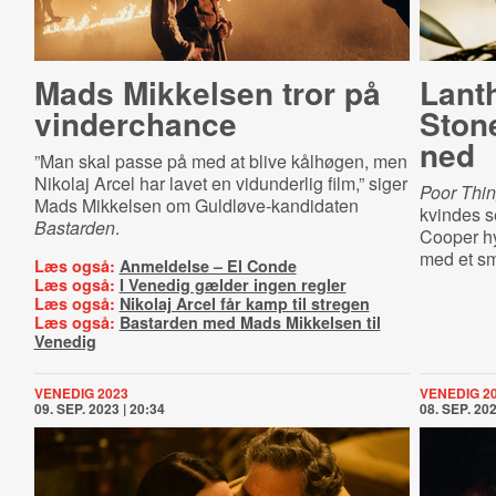
Mads Mikkelsen tror på
Lant
vinderchance
Ston
ned
”Man skal passe på med at blive kålhøgen, men
Nikolaj Arcel har lavet en vidunderlig film,” siger
Poor Thi
Mads Mikkelsen om Guldløve-kandidaten
kvindes s
Bastarden
.
Cooper hy
med et s
Læs også:
Anmeldelse – El Conde
Læs også:
I Venedig gælder ingen regler
Læs også:
Nikolaj Arcel får kamp til stregen
Læs også:
Bastarden med Mads Mikkelsen til
Venedig
VENEDIG 2023
VENEDIG 2
09. SEP. 2023 | 20:34
08. SEP. 202