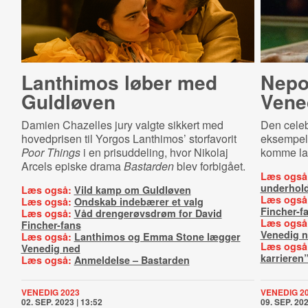
Lanthimos løber med
Nepo
Guldløven
Ve­ne­
Damien Chazelles jury valgte sikkert med
Den celebr
hovedprisen til Yorgos Lanthimos’ storfavorit
eksempel 
Poor Things
i en prisuddeling, hvor Nikolaj
komme la
Arcels episke drama
Bastarden
blev forbigået.
Læs også
underhol
Læs også:
Vild kamp om Guldløven
Læs også
Læs også:
Ondskab indebærer et valg
Fincher-f
Læs også:
Våd drengerøvsdrøm for David
Læs også
Fincher-fans
Venedig 
Læs også:
Lanthimos og Emma Stone lægger
Læs også
Venedig ned
karrieren
Læs også:
Anmeldelse – Bastarden
VENEDIG 2023
VENEDIG 2
02. SEP. 2023 | 13:52
09. SEP. 202