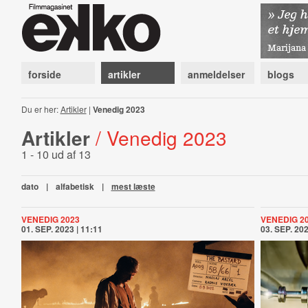
forside
artikler
anmeldelser
blogs
Du er her:
Artikler
|
Venedig 2023
Artikler
/ Venedig 2023
1 - 10 ud af 13
dato
|
alfabetisk
|
mest læste
VENEDIG 2023
VENEDIG 2
01. SEP. 2023 | 11:11
03. SEP. 202