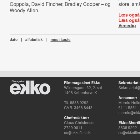
Coppola, David Fincher, Bradley Cooper – og
store, sm
Woody Allen.
Læs også
Læs også
Venedig
dato
|
alfabetisk
|
mest læste
Filmmagasinet Ekko
Sekretariat:
Wildersgade 32, 2. sal
Sekretariat@
1408 København K
Annoncer:
Tlf. 8838 9292
Merete Hell
CVR. 3468 8443
6111 5851
merete@ekko
Chefredaktør:
Claus Christensen
Ekko Shortli
2729 0011
8838 9292
cc@ekkofilm.dk
cc@ekkofilm