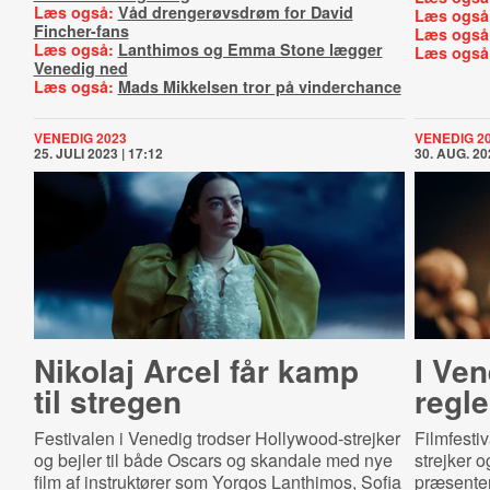
Læs også:
Våd drengerøvsdrøm for David
Læs også
Fincher-fans
Læs også
Læs også:
Lanthimos og Emma Stone lægger
Læs også
Venedig ned
Læs også:
Mads Mikkelsen tror på vinderchance
VENEDIG 2023
VENEDIG 2
25. JULI 2023 | 17:12
30. AUG. 20
Nikolaj Arcel får kamp
I Ve
til stregen
regle
Festivalen i Venedig trodser Hollywood-strejker
Filmfesti
og bejler til både Oscars og skandale med nye
strejker 
film af instruktører som Yorgos Lanthimos, Sofia
præsenter