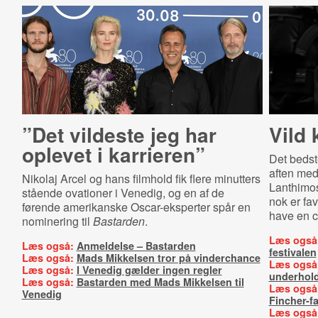
”Det vildeste jeg har
Vild
oplevet i karrieren”
Det bedst
aften med
Nikolaj Arcel og hans filmhold fik flere minutters
Lanthimo
stående ovationer i Venedig, og en af de
nok er fav
førende amerikanske Oscar-eksperter spår en
have en 
nominering til
Bastarden
.
Læs også
Læs også:
Anmeldelse – Bastarden
festivalen
Læs også:
Mads Mikkelsen tror på vinderchance
Læs også
Læs også:
I Venedig gælder ingen regler
underhol
Læs også:
Bastarden med Mads Mikkelsen til
Læs også
Venedig
Fincher-f
Læs også