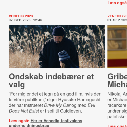
Læs også
VENEDIG 2023
VENEDIG 2
07. SEP. 2023 | 12:46
01. SEP. 202
Ondskab indebærer et
Grib
valg
Mich
”For mig er det et tegn på en god film, hvis den
Nikolaj Ar
forvirrer publikum,” siger Ryûsuke Hamaguchi,
er Michae
der har instrueret
Drive My Car
og med
Evil
racerkør
Does Not Exist
er i spil til Guldløven.
undrer si
patetiske
Læs også:
Her er Venedig-festivalens
underholdningsbrag
Læs også