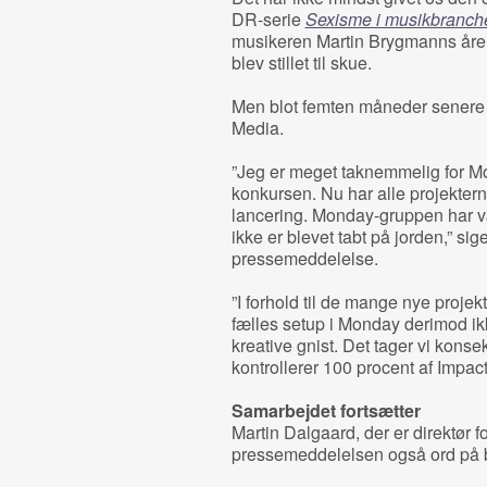
DR-serie
Sexisme i musikbranch
musikeren Martin Brygmanns åre
blev stillet til skue.
Men blot femten måneder senere
Media.
”Jeg er meget taknemmelig for M
konkursen. Nu har alle projekter
lancering. Monday-gruppen har v
ikke er blevet tabt på jorden,” si
pressemeddelelse.
”I forhold til de mange nye projek
fælles setup i Monday derimod ik
kreative gnist. Det tager vi konse
kontrollerer 100 procent af Impact
Samarbejdet fortsætter
Martin Dalgaard, der er direktør 
pressemeddelelsen også ord på 