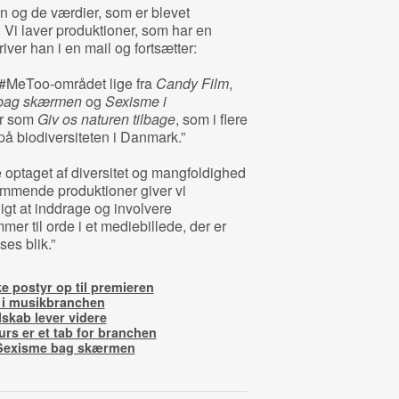
n og de værdier, som er blevet
 Vi laver produktioner, som har en
ver han i en mail og fortsætter:
 #MeToo-området lige fra
Candy Film
,
bag skærmen
og
Sexisme i
er som
Giv os naturen tilbage
, som i flere
på biodiversiteten i Danmark.”
e optaget af diversitet og mangfoldighed
ommende produktioner giver vi
gt at inddrage og involvere
r til orde i et mediebillede, der er
es blik.”
 postyr op til premieren
 i musikbranchen
skab lever videre
rs er et tab for branchen
 Sexisme bag skærmen