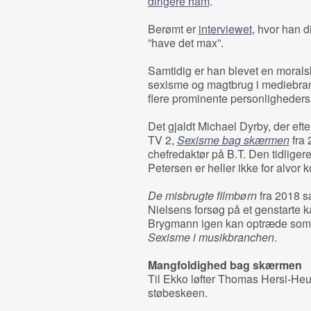
dirigere ham
.
Berømt er
interviewet
, hvor han d
”have det max”.
Samtidig er han blevet en morals
sexisme og magtbrug i mediebran
flere prominente personligheders 
Det gjaldt Michael Dyrby, der e
TV 2,
Sexisme bag skærmen
fra 
chefredaktør på B.T. Den tidliger
Petersen er heller ikke for alvor
De misbrugte filmbørn
fra 2018 sa
Nielsens forsøg på et genstarte k
Brygmann igen kan optræde som en
Sexisme i musikbranchen
.
Mangfoldighed bag skærmen
Til Ekko løfter Thomas Hersi-Heurl
støbeskeen.