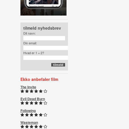
tilmeld nyhedsbrev
Dit navn:
Din email:
Hvad er 1 + 2?
Ekko anbefaler film
The Invite
Evil Dead Burn
Following
Wasteman