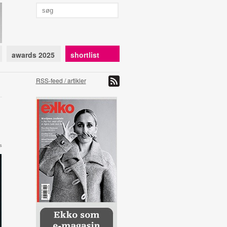
awards 2025
shortlist
RSS-feed / artikler
s