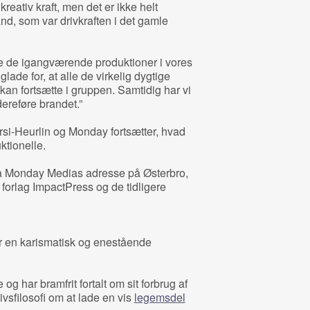
reativ kraft, men det er ikke helt
nd, som var drivkraften i det gamle
rere de igangværende produktioner i vores
lade for, at alle de virkelig dygtige
an fortsætte i gruppen. Samtidig har vi
ereføre brandet.”
i-Heurlin og Monday fortsætter, hvad
ktionelle.
på Monday Medias adresse på Østerbro,
forlag ImpactPress og de tidligere
r en karismatisk og enestående
og har bramfrit fortalt om sit forbrug af
livsfilosofi om at lade en vis
legemsdel