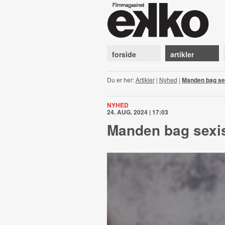
forside
artikler
Du er her:
Artikler
|
Nyhed
|
Manden bag sex
NYHED
24. AUG. 2024 | 17:03
Manden bag sexis