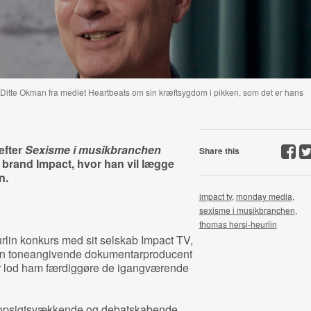
t Ditte Okman fra mediet Heartbeats om sin kræftsygdom i pikken, som det er hans
efter
Sexisme i musikbranchen
Share this
 brand Impact, hvor han vil lægge
n.
impact tv
,
monday media
,
sexisme i musikbranchen
,
thomas hersi-heurlin
lin konkurs med sit selskab Impact TV,
 den toneangivende dokumentarproducent
r lod ham færdiggøre de igangværende
n opsigtsvækkende og debatskabende