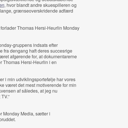
en
, hvor blandt andre skuespilleren og
lange, grænseoverskridende adfærd
 forlader Thomas Hersi-Heurlin Monday
onday-gruppens indsats efter
ne fra dengang haft deres succesrige
æret afgørende for, at dokumentarerne
ger Thomas Hersi-Heurlin i en
ter i min udviklingsportefølje har vores
ke været det mest motiverende for min
kvensen af således, at jeg nu
 TV.”
for Monday Media, sætter i
bruddet.