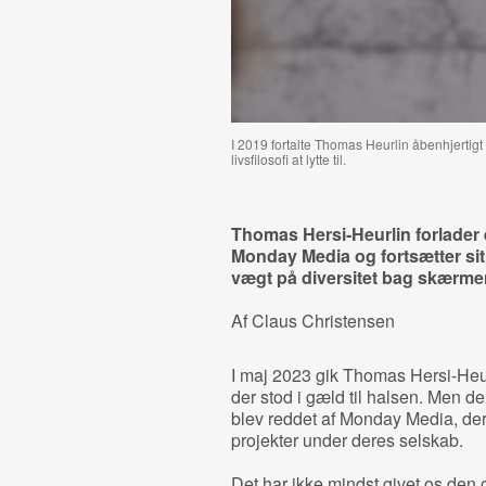
I 2019 fortalte Thomas Heurlin åbenhjertig
livsfilosofi at lytte til.
Thomas Hersi-Heurlin forlader 
Monday Media og fortsætter sit
vægt på diversitet bag skærme
Af Claus Christensen
I maj 2023 gik Thomas Hersi-Heur
der stod i gæld til halsen. Men
blev reddet af Monday Media, de
projekter under deres selskab.
Det har ikke mindst givet os de