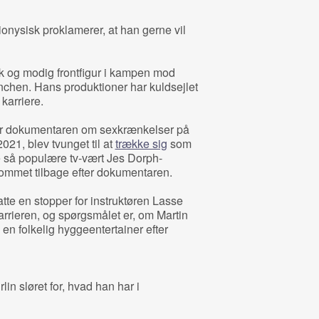
ionysisk proklamerer, at han gerne vil
k og modig frontfigur i kampen mod
chen. Hans produktioner har kuldsejlet
karriere.
fter dokumentaren om sexkrænkelser på
2021, blev tvunget til at
trække sig
som
e så populære tv-vært Jes Dorph-
 kommet tilbage efter dokumentaren.
tte en stopper for instruktøren Lasse
arrieren, og spørgsmålet er, om Martin
 folkelig hyggeentertainer efter
in sløret for, hvad han har i