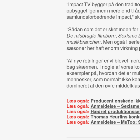
”Impact TV bygger på den traditio
opbygget igennem mere end ti år.
samfundsforbedrende impact,” skri
”Sådan som det er sket inden for
De misbrugte filmbørn
,
Sexisme 
musikbranchen
. Men også i seri
sæsoner her haft enorm virkning 
”Af nye retninger er vi blevet mer
bag skærmen. I nogle af vores k
eksempler på, hvordan det er muli
mennesker, som normalt ikke komme
domineret af den øvre middelklass
Læs også:
Producent ønskede ikke
Læs også:
Anmeldelse – Sexisme
Læs også:
Hædret produktionssel
Læs også:
Thomas Heurlins konku
Læs også:
Anmeldelse – MeToo: