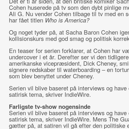
Det er ti år siden, at den britiske komiker Sa
Cohen huserede på tv som den dybt pinlige me
Ali G. Nu vender Cohen tilbage til tv med en s
har fået titlen
Who is America?
Og noget tyder på, at Sacha Baron Cohen ige
kollisionskurs med god smag og politisk korre
En teaser for serien forklarer, at Cohen har v
undercover i et år. Derefter ser vi den tidligere
amerikanske vicepræsident, Dick Cheney, smi
signere redskaber til waterboarding – en tortu
som blev benyttet under Cheney.
Serien vil blive baseret på interviews og have e
satirisk tema, skriver IndieWire.
Farligste tv-show nogensinde
Serien vil blive baseret på interviews og have e
satirisk tema, skriver IndieWire. Mens The Gu
gætter på, at satiren vil gå efter den politiske e