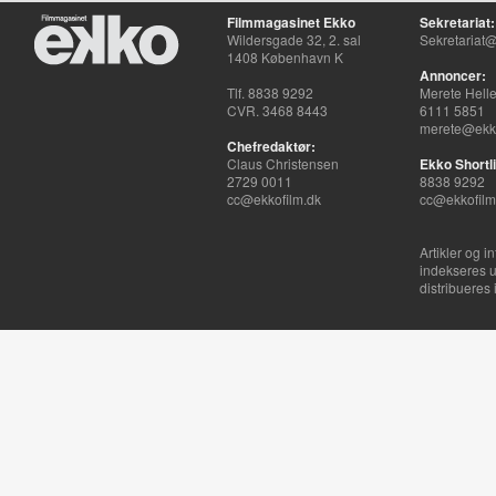
Filmmagasinet Ekko
Sekretariat:
Wildersgade 32, 2. sal
Sekretariat@
1408 København K
Annoncer:
Tlf. 8838 9292
Merete Hell
CVR. 3468 8443
6111 5851
merete@ekko
Chefredaktør:
Claus Christensen
Ekko Shortli
2729 0011
8838 9292
cc@ekkofilm.dk
cc@ekkofilm
Artikler og i
indekseres u
distribueres