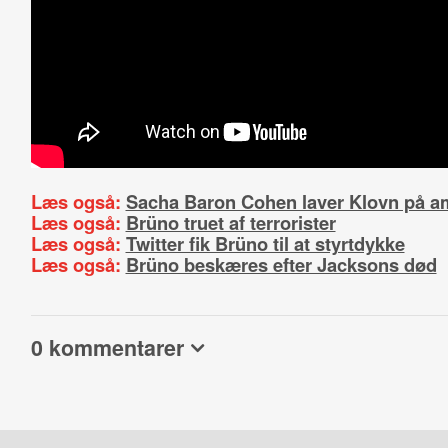
Læs også:
Sacha Baron Cohen laver Klovn på a
Læs også:
Brüno truet af terrorister
Læs også:
Twitter fik Brüno til at styrtdykke
Læs også:
Brüno beskæres efter Jacksons død
0 kommentarer