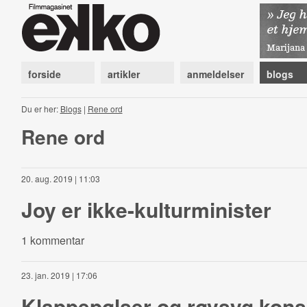
forside
artikler
anmeldelser
blogs
Du er her:
Blogs
|
Rene ord
Rene ord
20. aug. 2019 | 11:03
Joy er ikke-kulturminister
1 kommentar
23. jan. 2019 | 17:06
Klappepølser og røvsyg kon