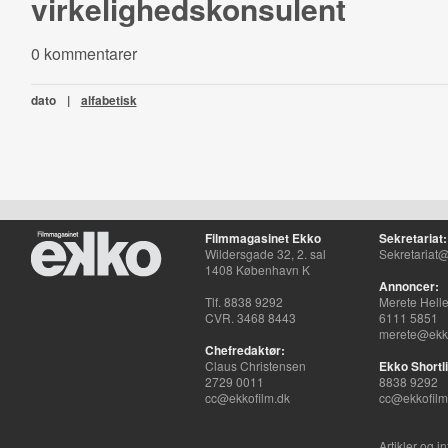
virkelighedskonsulent
0 kommentarer
dato
|
alfabetisk
Filmmagasinet Ekko
Sekretariat:
Wildersgade 32, 2. sal
Sekretariat@
1408 København K
Annoncer:
Tlf. 8838 9292
Merete Hell
CVR. 3468 8443
6111 5851
merete@ekko
Chefredaktør:
Claus Christensen
Ekko Shortli
2729 0011
8838 9292
cc@ekkofilm.dk
cc@ekkofilm
Artikler og i