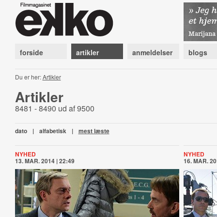
forside
artikler
anmeldelser
blogs
Du er her:
Artikler
Artikler
8481 - 8490 ud af 9500
dato
|
alfabetisk
|
mest læste
NYHED
NYHED
13. MAR. 2014 | 22:49
16. MAR. 20