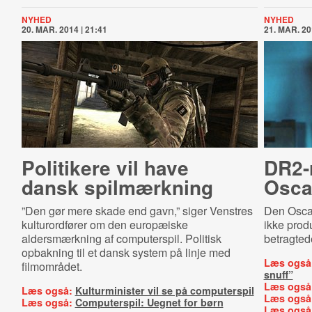
NYHED
NYHED
20. MAR. 2014 | 21:41
21. MAR. 20
Politikere vil have
DR2-
dansk spilmærkning
Oscar
”Den gør mere skade end gavn,” siger Venstres
Den Osca
kulturordfører om den europæiske
ikke prod
aldersmærkning af computerspil. Politisk
betragted
opbakning til et dansk system på linje med
Læs også
filmområdet.
snuff”
Læs også
Læs også:
Kulturminister vil se på computerspil
Læs også
Læs også:
Computerspil: Uegnet for børn
Læs også