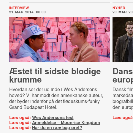
INTERVIEW
NYHED
21. MAR. 2014 | 00:00
20. MAR. 20
Æstet til sidste blodige
Dansk
krumme
euro
Hvordan ser der ud inde i Wes Andersons
Dansk fil
hoved? Vi har mødt den amerikanske auteur,
markedsan
der byder indenfor på det flødeskums-funky
biografbil
Grand Budapest Hotel.
den europ
Læs også:
Wes Andersons fest
Læs også
Læs også:
Anmeldelse – Moonrise Kingdom
Læs også:
Har du en ræv bag øret?