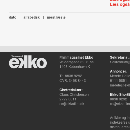
Læs også
dato
|
alfabetisk
|
mest læste
Filmmagasinet Ekko
Sekretariat:
Wildersgade 32, 2. sal
Sekretariat@
1408 København K
Annoncer:
Tlf. 8838 9292
Merete Hell
CVR. 3468 8443
6111 5851
merete@ekko
Chefredaktør:
Claus Christensen
Ekko Shortli
2729 0011
8838 9292
cc@ekkofilm.dk
cc@ekkofilm
Artikler og i
indekseres u
distribueres