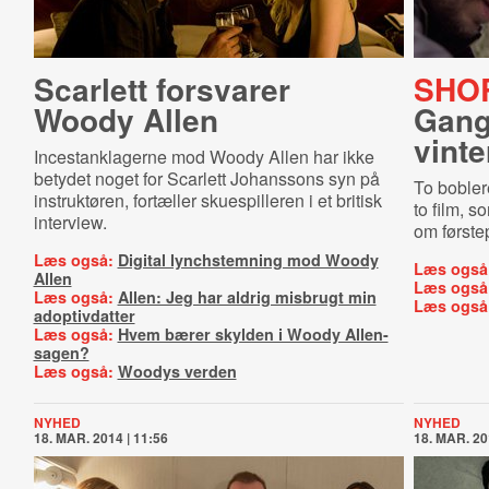
Scarlett forsvarer
SHOR
Woody Allen
Gang
vint
Incestanklagerne mod Woody Allen har ikke
betydet noget for Scarlett Johanssons syn på
To bobler
instruktøren, fortæller skuespilleren i et britisk
to film, 
interview.
om første
Læs også:
Digital lynchstemning mod Woody
Læs også
Allen
Læs også
Læs også:
Allen: Jeg har aldrig misbrugt min
Læs også
adoptivdatter
Læs også:
Hvem bærer skylden i Woody Allen-
sagen?
Læs også:
Woodys verden
NYHED
NYHED
18. MAR. 2014 | 11:56
18. MAR. 20