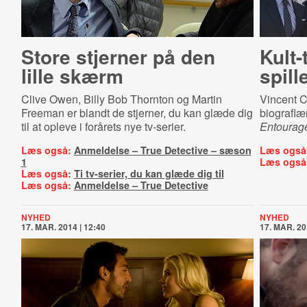
Store stjerner på den
Kult-
lille skærm
spill
Clive Owen, Billy Bob Thornton og Martin
Vincent C
Freeman er blandt de stjerner, du kan glæde dig
biograflæ
til at opleve i forårets nye tv-serier.
Entourag
Læs også:
Anmeldelse – True Detective – sæson
Læs også
1
Læs også
Læs også:
Ti tv-serier, du kan glæde dig til
Læs også:
Anmeldelse – True Detective
NYHED
NYHED
17. MAR. 2014 | 12:40
17. MAR. 20