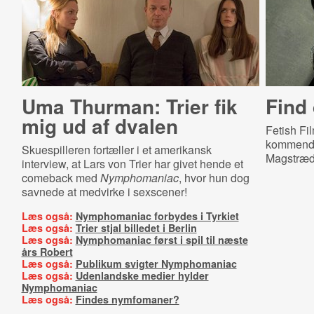
Uma Thurman: Trier fik
Find 
mig ud af dvalen
Fetish Fi
kommende 
Skuespilleren fortæller i et amerikansk
Magstræd
interview, at Lars von Trier har givet hende et
comeback med
Nymphomaniac
, hvor hun dog
savnede at medvirke i sexscener!
Læs også:
Nymphomaniac forbydes i Tyrkiet
Læs også:
Trier stjal billedet i Berlin
Læs også:
Nymphomaniac først i spil til næste
års Robert
Læs også:
Publikum svigter Nymphomaniac
Læs også:
Udenlandske medier hylder
Nymphomaniac
Læs også:
Findes nymfomaner?