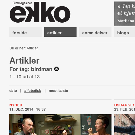
forside
artikler
anmeldelser
blogs
Du er her:
Artikler
Artikler
For tag: birdman
1 - 10 ud af 13
dato
|
alfabetisk
|
mest læste
NYHED
OSCAR 201
11. DEC. 2014 | 16:37
23. FEB. 201