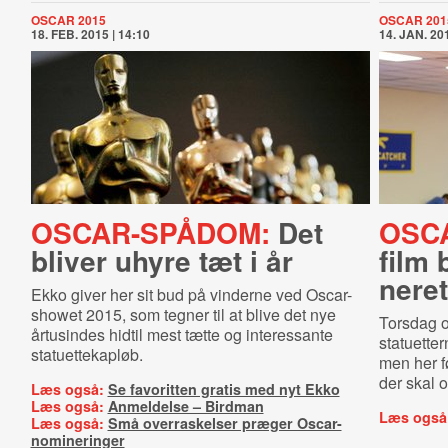
OSCAR 2015
OSCAR 201
18. FEB. 2015 | 14:10
14. JAN. 201
OSCAR-SPÅDOM:
Det
OSC
bliver uhyre tæt i år
film 
ne­ret
Ekko giver her sit bud på vinderne ved Oscar-
showet 2015, som tegner til at blive det nye
Torsdag o
årtusindes hidtil mest tætte og interessante
statuetter
statuettekapløb.
men her f
der skal o
Læs også:
Se favoritten gratis med nyt Ekko
Læs også:
Anmeldelse – Birdman
Læs også
Læs også:
Små overraskelser præger Oscar-
nomineringer