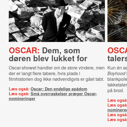
OSCAR:
Dem, som
OSC
døren blev lukket for
taler
Oscar-showet handler om de store vindere, men
Kun én sø
der er langt flere tabere, hvis plads i
Boyhood
filmhistorien dog ikke nødvendigvis er gået tabt.
blankpole
takketale
Læs også:
Oscar: Den endelige spådom
på brod.
Læs også:
Små overraskelser præger Oscar-
nomineringer
Læs også
Læs også
nominere
Læs også
Læs også