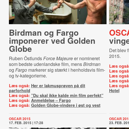
Birdman og Fargo
OSC
imponerer ved Golden
ving
Globe
Det blev 
2015.
Ruben Östlunds
Force Majeure
er nomineret
som bedste udenlandske film, mens
Birdman
Læs også
og
Fargo
markerer sig stærkt i henholdsvis film-
Læs også
og tv-kategorierne.
Læs også
Læs også
Læs også:
Her er lakmusprøven på dit
Læs også
parforhold
Hotel
Læs også:
”Du skal ikke kalde min film perfekt”
Læs også:
Anmeldelse – Fargo
Læs også:
Golden Globe-vindere i øst og vest
OSCAR 2015
OSCAR 201
17. FEB. 2015 | 17:28
23. FEB. 201