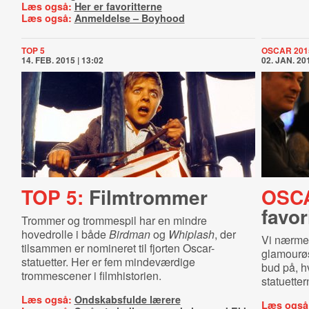
Læs også:
Her er favoritterne
Læs også:
Anmeldelse – Boyhood
TOP 5
OSCAR 201
14. FEB. 2015 | 13:02
02. JAN. 201
TOP 5:
Filmtrommer
OSC
favor
Trommer og trommespil har en mindre
hovedrolle i både
Birdman
og
Whiplash
, der
Vi nærmer
tilsammen er nomineret til fjorten Oscar-
glamourøs
statuetter. Her er fem mindeværdige
bud på, h
trommescener i filmhistorien.
statuetter
Læs også:
Ondskabsfulde lærere
Læs også