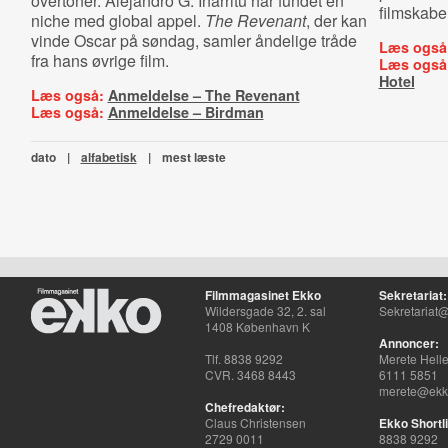
overtoner. Alejandro G. Iñárritu har fundet en
filmskab
niche med global appel.
The Revenant
, der kan
vinde Oscar på søndag, samler åndelige tråde
Læs også
fra hans øvrige film.
Læs også
Hotel
Læs også:
Anmeldelse – The Revenant
Læs også:
Anmeldelse – Birdman
dato
|
alfabetisk
|
mest læste
Filmmagasinet Ekko
Sekretariat:
Wildersgade 32, 2. sal
Sekretariat@
1408 København K
Annoncer:
Tlf. 8838 9292
Merete Hell
CVR. 3468 8443
6111 5851
merete@ekko
Chefredaktør:
Claus Christensen
Ekko Shortli
2729 0011
8838 9292