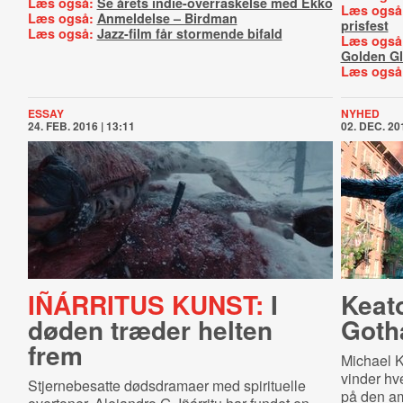
Læs også:
Se årets indie-overraskelse med Ekko
Læs også
Læs også:
Anmeldelse – Birdman
prisfest
Læs også:
Jazz-film får stormende bifald
Læs også
Golden G
Læs også
ESSAY
NYHED
24. FEB. 2016 | 13:11
02. DEC. 201
IÑÁRRITUS KUNST:
I
Keato
døden træder helten
Got
frem
Michael K
vinder hv
Stjernebesatte dødsdramaer med spirituelle
på den am