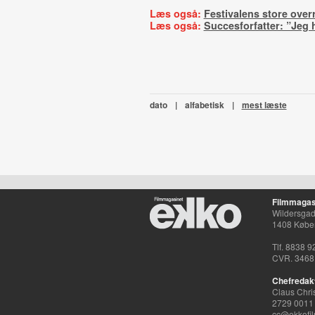
Læs også:
Festivalens store over
Læs også:
Succesforfatter: ”Jeg 
dato
|
alfabetisk
|
mest læste
Filmmagas
Wildersgade
1408 Købe
Tlf. 8838 9
CVR. 3468
Chefredak
Claus Chri
2729 0011
cc@ekkofil