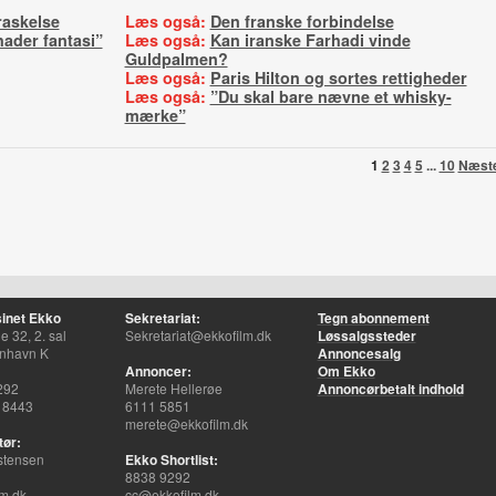
raskelse
Læs også:
Den franske forbindelse
hader fantasi”
Læs også:
Kan iranske Farhadi vinde
Guldpalmen?
Læs også:
Paris Hilton og sortes rettigheder
Læs også:
”Du skal bare nævne et whisky-
mærke”
1
2
3
4
5
...
10
Næst
inet Ekko
Sekretariat:
Tegn abonnement
 32, 2. sal
Sekretariat@ekkofilm.dk
Løssalgssteder
nhavn K
Annoncesalg
Annoncer:
Om Ekko
292
Merete Hellerøe
Annoncørbetalt indhold
 8443
6111 5851
merete@ekkofilm.dk
tør:
stensen
Ekko Shortlist:
8838 9292
m.dk
cc@ekkofilm.dk