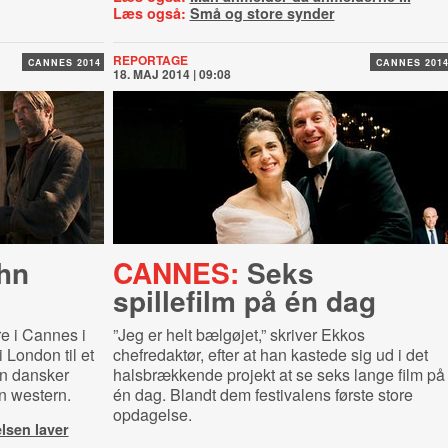
Læs også:
Små og store synder
REPORTAGE
CANNES 2014
CANNES 201
18. MAJ 2014 | 09:08
ohn
CANNES:
Seks
spillefilm på én dag
e i Cannes i
”Jeg er helt bælgøjet,” skriver Ekkos
 London til et
chefredaktør, efter at han kastede sig ud i det
en dansker
halsbrækkende projekt at se seks lange film på
n western.
én dag. Blandt dem festivalens første store
opdagelse.
lsen laver