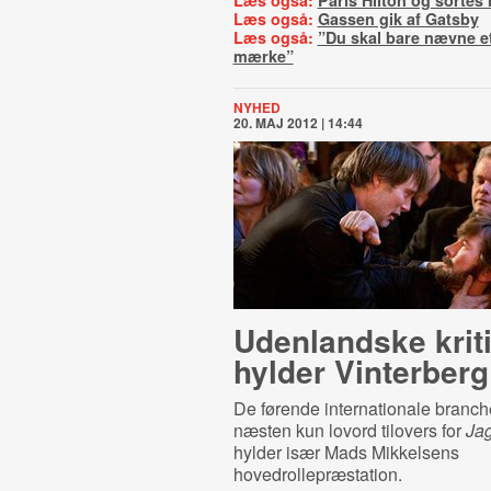
Læs også:
Paris Hilton og sortes 
Læs også:
Gassen gik af Gatsby
Læs også:
”Du skal bare nævne e
mærke”
NYHED
20. MAJ 2012 | 14:44
Udenlandske krit
hylder Vinterberg
De førende internationale branch
næsten kun lovord tilovers for
Ja
hylder især Mads Mikkelsens
hovedrollepræstation.