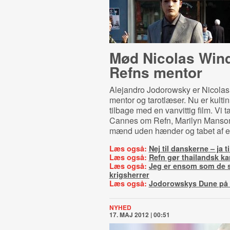
Mød Nicolas Win
Refns mentor
Alejandro Jodorowsky er Nicola
mentor og tarotlæser. Nu er kultin
tilbage med en vanvittig film. Vi 
Cannes om Refn, Marilyn Manson,
mænd uden hænder og tabet af e
Læs også:
Nej til danskerne – ja 
Læs også:
Refn gør thailandsk ka
Læs også:
Jeg er ensom som de 
krigsherrer
Læs også:
Jodorowskys Dune på u
NYHED
17. MAJ 2012 | 00:51