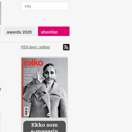
awards 2025
shortlist
RSS-feed / artikler
e