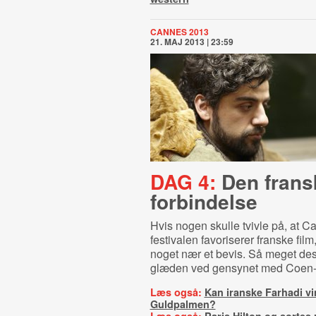
CANNES 2013
21. MAJ 2013 | 23:59
DAG 4:
Den frans
forbindelse
Hvis nogen skulle tvivle på, at C
festivalen favoriserer franske fil
noget nær et bevis. Så meget dest
glæden ved gensynet med Coen-
Læs også:
Kan iranske Farhadi v
Guldpalmen?