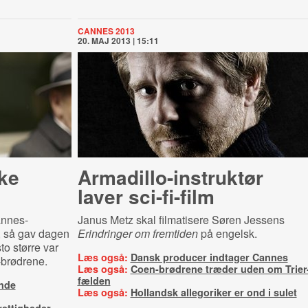
CANNES 2013
20. MAJ 2013 | 15:11
ke
Ar­ma­di­l­lo-​in­struk­tør
laver sci-fi-film
annes-
Janus Metz skal filmatisere Søren Jessens
m, så gav dagen
Erindringer om fremtiden
på engelsk.
o større var
Læs også:
Dansk producer indtager Cannes
brødrene.
Læs også:
Coen-brødrene træder uden om Trier
fælden
inde
Læs også:
Hollandsk allegoriker er ond i sulet