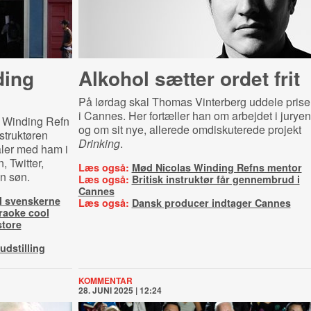
ding
Alkohol sætter ordet frit
På lørdag skal Thomas Vinterberg uddele prise
i Cannes. Her fortæller han om arbejdet i juryen
s Winding Refn
og om sit nye, allerede omdiskuterede projekt
struktøren
Drinking
.
taler med ham i
 Twitter,
Læs også:
Mød Nicolas Winding Refns mentor
n søn.
Læs også:
Britisk instruktør får gennembrud i
Cannes
til svenskerne
Læs også:
Dansk producer indtager Cannes
raoke cool
store
dstilling
KOMMENTAR
28. JUNI 2025 | 12:24