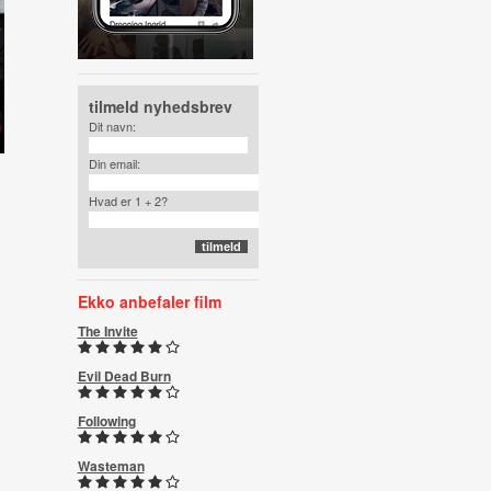
tilmeld nyhedsbrev
Dit navn:
Din email:
Hvad er 1 + 2?
Ekko anbefaler film
The Invite
Evil Dead Burn
Following
Wasteman