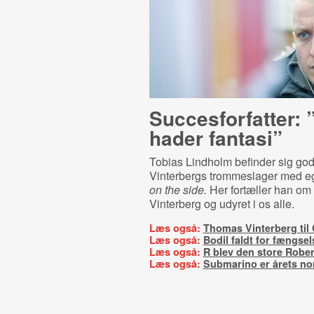
Suc­ces­for­fat­ter:
hader fantasi”
Tobias Lindholm befinder sig g
Vinterbergs trommeslager med e
on the side.
Her fortæller han om
Vinterberg og udyret i os alle.
Læs også:
Thomas Vinterberg til
Læs også:
Bodil faldt for fængse
Læs også:
R blev den store Rober
Læs også:
Submarino er årets nor