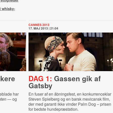
rettigheder
t whisky-
CANNES 2013
17. MAJ 2013 | 21:04
ikere
DAG 1:
Gassen gik af
Gatsby
eblade har
En fuser af en åbningsfest, en konkurrenceklar
gten
— og
Steven Spielberg og en barsk mexicansk film,
der med garanti ikke vinder Palm Dog – prisen
for bedste hundepræstation.