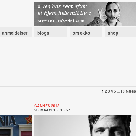
anmeldelser
blogs
om ekko
shop
1
2
3
4
5
...
10
Næst
CANNES 2013
23. MAJ 2013 | 15:57