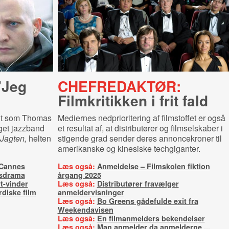
 ”Jeg
CHEFREDAKTØR:
Filmkritikken i frit fald
odt som Thomas
Mediernes nedprioritering af filmstoffet er også
get jazzband
et resultat af, at distributører og filmselskaber i
Jagten,
helten
stigende grad sender deres annoncekroner til
amerikanske og kinesiske techgiganter.
 Cannes
Læs også:
Anmeldelse – Filmskolen fiktion
lsdrama
årgang 2025
t-vinder
Læs også:
Distributører fravælger
diske film
anmeldervisninger
Læs også:
Bo Greens gådefulde exit fra
Weekendavisen
Læs også:
En filmanmelders bekendelser
Læs også:
Man anmelder da anmelderne ...