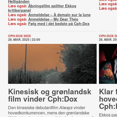
Helligånden
Læs også
Læs også:
Åbningsfilm splitter Ekkos
Læs også
kritikerpanel
Læs også:
Anmeldelse – À demain sur la lune
Læs også:
Anmeldelse – My Dear Théo
Læs også:
Følg med i det bedste på Cph:Dox
CPH:DOX 2025
CPH:DOX 2
28. MAR. 2025 | 22:00
26. MAR. 20
Kinesisk og grønlandsk
Klar f
film vinder Cph:Dox
hove
Cph:
Den kinesiske debutantfilm
Always
vinder
hovedkonkurrencen, mens den grønlandske
Ekkos pan