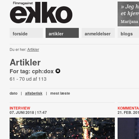
forside
artikler
anmeldelser
blogs
Du er her:
Artikler
Artikler
For tag: cph:dox
61 - 70 ud af 113
dato
|
alfabetisk
|
mest læste
INTERVIEW
KOMMENTA
07. JUNI 2018 | 17:47
21. FEB. 201