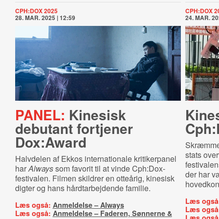
CPH:DOX 2025
CPH:DOX 2
28. MAR. 2025 | 12:59
24. MAR. 20
PANEL:
Kinesisk
Kines
debutant fortjener
Cph:
Dox:Award
Skræmmen
stats over
Halvdelen af Ekkos internationale kritikerpanel
festivalen
har
Always
som favorit til at vinde Cph:Dox-
der har væ
festivalen. Filmen skildrer en otteårig, kinesisk
hovedkon
digter og hans hårdtarbejdende familie.
Læs også
Læs også:
Anmeldelse – Always
Læs også
Læs også:
Anmeldelse – Faderen, Sønnerne &
Læs også