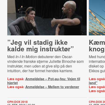
”Jeg vil stadig ikke
Kæmp
kalde mig instruktør”
knog
Med
In-I In Motion
debuterer den Oscar-
Med hundre
vindende franske stjerne Juliette Binoche som
internati
instruktør, men uden at give slip på den
disket op
intuition, der har formet hendes karriere.
Ekkos gui
Læs også:
Anmeldelse – Pot-au-feu: Vejen til
Læs også
hjertet
land”
Læs også:
Anmeldelse – Mellem to verdener
Læs også
Læs også
CPH:DOX 2018
CPH:DOX 2