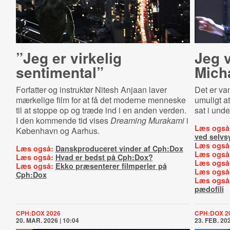
”Jeg er virkelig
Jeg v
sentimental”
Mich
Forfatter og instruktør Nitesh Anjaan laver
Det er va
mærkelige film for at få det moderne menneske
umuligt at
til at stoppe op og træde ind i en anden verden.
sat i und
I den kommende tid vises
Dreaming Murakami
i
Læs også
København og Aarhus.
ved selvs
Læs også
Læs også:
Danskproduceret vinder af Cph:Dox
Læs også
Læs også:
Hvad er bedst på Cph:Dox?
Læs også
Læs også:
Ekko præsenterer filmperler på
Læs også
Cph:Dox
Læs også
pædofili
CPH:DOX 2026
CPH:DOX 2
20. MAR. 2026 | 10:04
23. FEB. 202