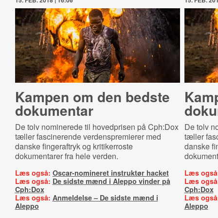
15. FEB. 2018 | 16:06
15. FEB. 201
Kampen om den bedste
Kamp
dokumentar
doku
De tolv nominerede til hovedprisen på Cph:Dox
De tolv n
tæller fascinerende verdenspremierer med
tæller fa
danske fingeraftryk og kritikerroste
danske fin
dokumentarer fra hele verden.
dokumenta
Læs også:
Oscar-nomineret instruktør hacket
Læs også
Læs også:
De sidste mænd i Aleppo vinder på
Læs også
Cph:Dox
Cph:Dox
Læs også:
Anmeldelse – De sidste mænd i
Læs også
Aleppo
Aleppo