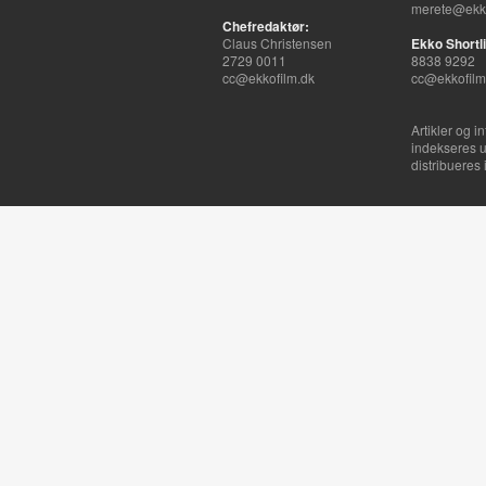
merete@ekko
Chefredaktør:
Claus Christensen
Ekko Shortli
2729 0011
8838 9292
cc@ekkofilm.dk
cc@ekkofilm
Artikler og i
indekseres u
distribueres