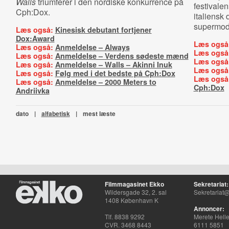
Walls
triumferer i den nordiske konkurrence på
festivale
Cph:Dox.
italiensk 
supermod
Læs også:
Kinesisk debutant fortjener
Dox:Award
Læs også
Læs også:
Anmeldelse – Always
Læs også
Læs også:
Anmeldelse – Verdens sødeste mænd
Læs også
Læs også:
Anmeldelse – Walls – Akinni Inuk
Læs også
Læs også:
Følg med i det bedste på Cph:Dox
Læs også
Læs også:
Anmeldelse – 2000 Meters to
Cph:Dox
Andriivka
dato
|
alfabetisk
|
mest læste
Filmmagasinet Ekko
Sekretariat:
Wildersgade 32, 2. sal
Sekretariat@
1408 København K
Annoncer:
Tlf. 8838 9292
Merete Hell
CVR. 3468 8443
6111 5851