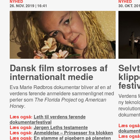
NYHED
NYHED
26. NOV. 2019 | 16:41
30. OKT. 201
Dansk film storroses af
Selv
internationalt medie
klipp
festi
Eva Marie Rødbros dokumentar bliver af en af
verdens førende anmeldere sammenlignet med
Verdens f
perler som
The Florida Project
og
American
ny teknolo
Honey
.
revolutio
dokumenta
Læs også:
Leth til verdens førende
dokumentarfestival
Læs også
Læs også:
Jørgen Leths testamente
dokumenta
Læs også:
Anmeldelse – Prinsesser fra blokken
Læs også
Læs også:
En stamme af pigebørn på planeten