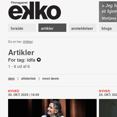
forside
artikler
anmeldelser
blogs
Du er her:
Artikler
Artikler
For tag: idfa
1 - 6 ud af 6
dato
|
alfabetisk
|
mest læste
NYHED
NYHED
30. OKT. 2025 | 18:59
24. OKT. 202