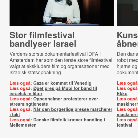
Stor filmfestival
Kunst
bandlyser Israel
åbner
Verdens største dokumentarfestival IDFA i
Den dans
Amsterdam har som den første store filmfestival
robot med
valgt at ekskludere film og organisationer med
hjerne og
israelsk statsopbakning.
dokumenta
Læs også:
Gaza er kommet til Venedig
Læs også
Læs også:
Øget pres på Mubi for bånd til
Læs også
israelsk militær
Ekko
Læs også:
Oppenheimer protesterer over
Læs også
streamingtjeneste
maskiner
Læs også:
Når den borgerlige presse marcherer
Læs også
i takt
maskiner
Læs også:
Danske filmfolk kræver handling i
Læs også
Mellemøsten
festival