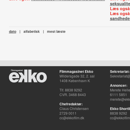
seksualite
Læs også
Læs også
sandhede
dato
|
alfabetisk
|
mest læste
Filmmagasinet Ekko
Sekretariat:
Wildersgade 32, 2. sal
Sekretariat@
1408 København K
Annoncer:
Tlf. 8838 9292
Merete Hell
CVR. 3468 8443
6111 5851
merete@ekko
Chefredaktør:
Claus Christensen
Ekko Shortli
2729 0011
8838 9292
cc@ekkofilm.dk
cc@ekkofilm