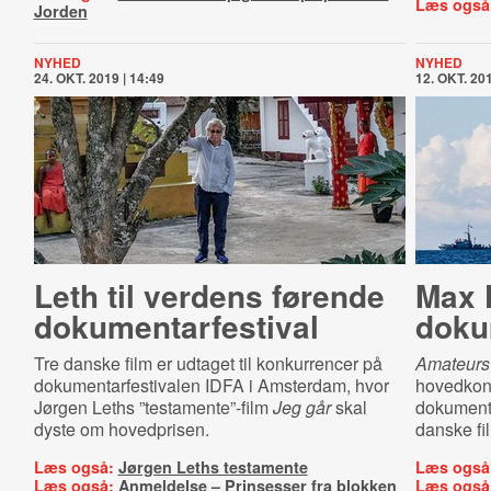
Læs også
Jorden
NYHED
NYHED
24. OKT. 2019 | 14:49
12. OKT. 201
Leth til verdens førende
Max K
do­ku­men­tar­festi­val
doku
Tre danske film er udtaget til konkurrencer på
Amateurs
dokumentarfestivalen IDFA i Amsterdam, hvor
hovedkon
Jørgen Leths ”testamente”-film
Jeg går
skal
dokumenta
dyste om hovedprisen.
danske fil
Læs også:
Jørgen Leths testamente
Læs også
Læs også:
Anmeldelse – Prinsesser fra blokken
Læs også